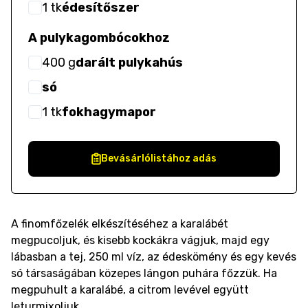
1
tk
édesítőszer
A pulykagombócokhoz
400
g
darált pulykahús
só
1
tk
fokhagymapor
Bevásárlólistához adás
A finomfőzelék elkészítéséhez a karalábét
megpucoljuk, és kisebb kockákra vágjuk, majd egy
lábasban a tej, 250 ml víz, az édeskömény és egy kevés
só társaságában közepes lángon puhára főzzük. Ha
megpuhult a karalábé, a citrom levével együtt
leturmixoljuk.