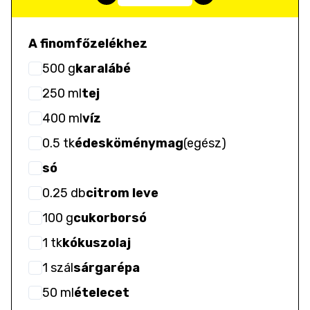
A finomfőzelékhez
500
g
karalábé
250
ml
tej
400
ml
víz
0.5
tk
édesköménymag
(
egész
)
só
0.25
db
citrom leve
100
g
cukorborsó
1
tk
kókuszolaj
1
szál
sárgarépa
50
ml
ételecet