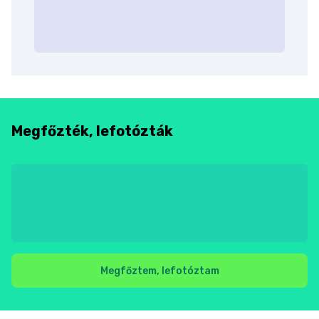
Megfőzték, lefotózták
Megfőztem, lefotóztam