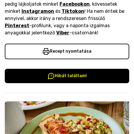
pedig lájkoljatok minket
Facebookon
, kövessetek
minket
Instagramon
és
Tiktokon
! Ha nem éritek be
ennyivel, akkor irány a rendszeresen frissülő
Pinterest
-profilunk, vagy a naponta izgalmas
anyagokkal jelentkező
Viber
-csatornánk!
Recept nyomtatása
Hibát találtam!