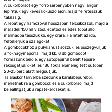
A cukorborsót egy forró serpenyőben nagy lángon
lepirítjuk egy kevés kókuszolajon, majd félretesszük
tálalásig.
A répát egy hámozóval hosszában felcsíkozzuk, majd a
maradék 150 ml vízből, ecetből és édesítőből álló
marinádba tesszük kb. egy órára. Ha letelt az idő,
feltekerjük a szalagokat.
A gombócokhoz a pulykahúst sózzuk, és összegyúrjuk
a fokhagymaporral, majd kb. 8 db gombócot
formázunk belőle, egy sütőpapírral bélelt tepsire
rakosgatjuk őket, és 180 fokra előmelegített sütőben
20-25 perc alatt megsütjük.
Tálaláskor tányérba szedünk a karalábépüréből,
mehetnek rá a gombócok és a cukorborsó, majd
beleállítgatjuk a répatekercseket is.