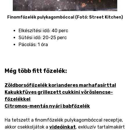
Finomfőzelék pulykagombóccal (Fotó: Street Kitchen)
Elkészítési idő: 40 perc
Sütési idő: 20-25 perc
Pácolás: 1 óra
Még több fitt főzelék:
Zöldborsófőzelék korianderes marhafasírttal
Kakukkfüves grillezett cukkini vöröslencse-
főzelékkel
Citromos-mentás nyári babfőzelék
Ha tetszett a finomfőzelék pulykagombóccal receptje,
akkor csekkoljátok a
videóinkat
, exkluzív tartalmakért