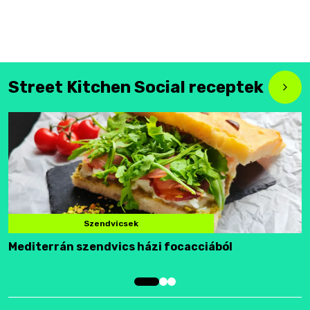
Street Kitchen Social receptek
Szendvicsek
Mediterrán szendvics házi focacciából
F