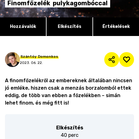
Finomfőzelék
pulykagombóccal
Hozzávalók
Elkészítés
Értékelések
Szántóy
Domonkos
2023. 06. 22.
A finomfőzelékről az embereknek általában nincsen
jó emléke, hiszen csak a menzás borzalomból ettek
eddig, de több van ebben a főzelékben – simán
lehet finom, és még fitt is!
Elkészítés
40 perc