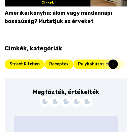
Cikkek
Amerikai konyha: álom vagy mindennapi
bosszúság? Mutatjuk az érveket
Címkék, kategóriák
Street Kitchen
Receptek
Pulykahúsos ételek
H
Megfőzték, értékelték