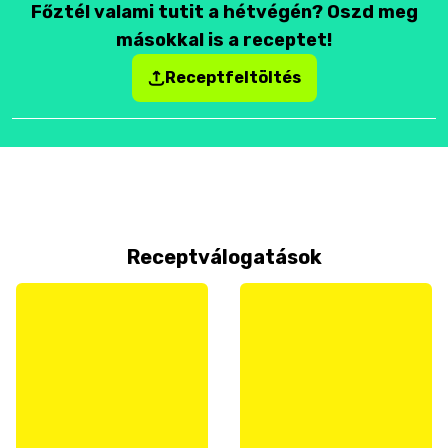
Főztél valami tutit a hétvégén? Oszd meg
másokkal is a receptet!
Receptfeltöltés
Receptválogatások