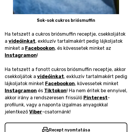
Sok-sok cukros briósmuffin
Ha tetszett a cukros briósmuffin receptje, csekkoljátok
a
videóinkat
, exkluzív tartalmakért pedig lájkoljatok
minket a
Facebookon
, és kövessetek minket az
Instagramon
!
Ha tetszett a fonott cukros briósmuffin receptje, akkor
csekkoljátok a
videóinkat
, exkluzív tartalmakért pedig
lájkoljatok minket
Facebookon
, kövessetek minket
Instagramon
és
Tiktokon
! Ha nem éritek be ennyivel,
akkor irány a rendszeresen frissülő
Pinterest
-
profilunk, vagy a naponta izgalmas anyagokkal
jelentkező
Viber
-csatornánk!
Recept nyomtatása