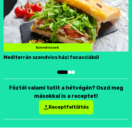
Szendvicsek
Mediterrán szendvics házi focacciából
F
Főztél valami tutit a hétvégén? Oszd meg
másokkal is a receptet!
Receptfeltöltés