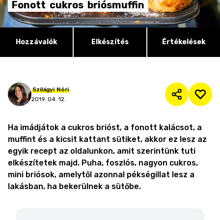
Fonott
cukros
briósmuffin
Hozzávalók
Elkészítés
Értékelések
Szilágyi
Nóri
2019. 04. 12.
Ha imádjátok a cukros brióst, a fonott kalácsot, a
muffint és a kicsit kattant sütiket, akkor ez lesz az
egyik recept az oldalunkon, amit szerintünk tuti
elkészítetek majd. Puha, foszlós, nagyon cukros,
mini briósok, amelytől azonnal pékségillat lesz a
lakásban, ha bekerülnek a sütőbe.