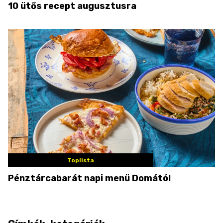
10 ütős recept augusztusra
Toplista
Pénztárcabarát napi menü Domától