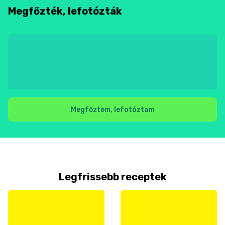
Megfőzték, lefotózták
Megfőztem, lefotóztam
Legfrissebb receptek