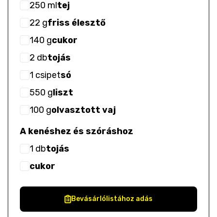
250
ml
tej
22
g
friss élesztő
140
g
cukor
2
db
tojás
1
csipet
só
550
g
liszt
100
g
olvasztott vaj
A kenéshez és szóráshoz
1
db
tojás
cukor
Bevásárlólistához adás