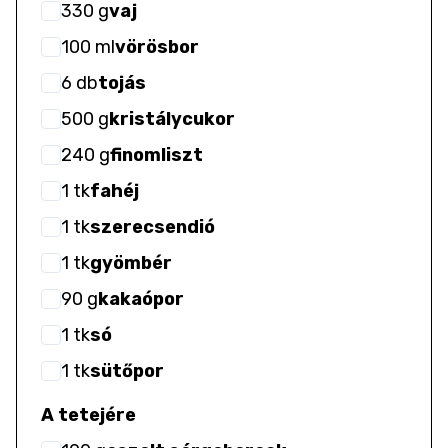
330
g
vaj
100
ml
vörösbor
6
db
tojás
500
g
kristálycukor
240
g
finomliszt
1
tk
fahéj
1
tk
szerecsendió
1
tk
gyömbér
90
g
kakaópor
1
tk
só
1
tk
sütőpor
A tetejére