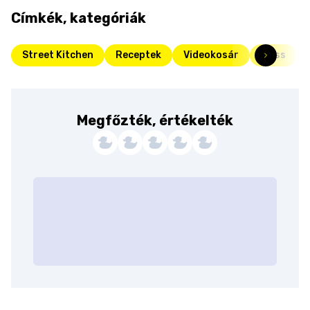
Címkék, kategóriák
Street Kitchen
Receptek
Videokosár
Friss
Megfőzték, értékelték