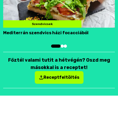
Szendvicsek
Mediterrán szendvics házi focacciából
F
Főztél valami tutit a hétvégén? Oszd meg
másokkal is a receptet!
Receptfeltöltés