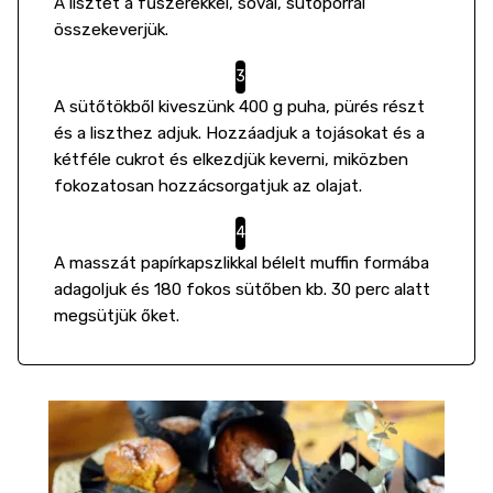
A lisztet a fűszerekkel, sóval, sütőporral
összekeverjük.
A sütőtökből kiveszünk 400 g puha, pürés részt
és a liszthez adjuk. Hozzáadjuk a tojásokat és a
kétféle cukrot és elkezdjük keverni, miközben
fokozatosan hozzácsorgatjuk az olajat.
A masszát papírkapszlikkal bélelt muffin formába
adagoljuk és 180 fokos sütőben kb. 30 perc alatt
megsütjük őket.