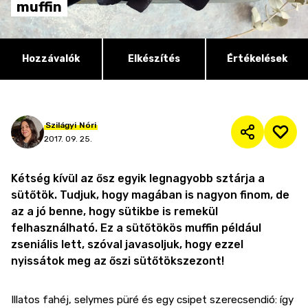
muffin
Hozzávalók
Elkészítés
Értékelések
Szilágyi
Nóri
2017. 09. 25.
Kétség kívül az ősz egyik legnagyobb sztárja a
sütőtök. Tudjuk, hogy magában is nagyon finom, de
az a jó benne, hogy sütikbe is remekül
felhasználható. Ez a sütőtökös muffin például
zseniális lett, szóval javasoljuk, hogy ezzel
nyissátok meg az őszi sütőtökszezont!
Illatos fahéj, selymes püré és egy csipet szerecsendió: így