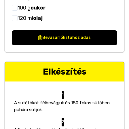
100
g
cukor
120
ml
olaj
Bevásárlólistához adás
Elkészítés
A sütőtököt félbevágjuk és 180 fokos sütőben
puhára sütjük.