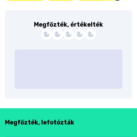
Megfőzték, értékelték
Megfőzték, lefotózták