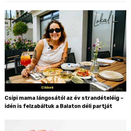
Cikkek
Csipi mama lángosától az év strandételéig –
idén is felzabáltuk a Balaton déli partját