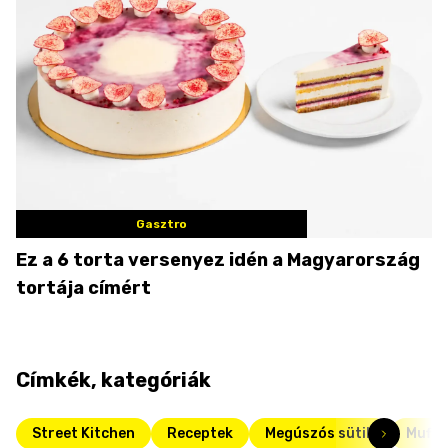
Gasztro
Ez a 6 torta versenyez idén a Magyarország
tortája címért
Címkék, kategóriák
Street Kitchen
Receptek
Megúszós sütik
Muffi