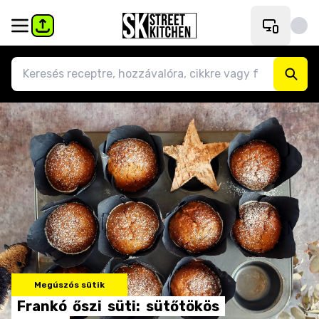
Megúszós sütik
Frankó
őszi
süti:
sütőtökös