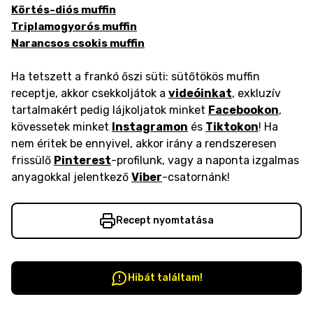
Körtés-diós muffin
Triplamogyorós muffin
Narancsos csokis muffin
Ha tetszett a frankó őszi süti: sütőtökös muffin
receptje, akkor csekkoljátok a
videóinkat
, exkluzív
tartalmakért pedig lájkoljatok minket
Facebookon
,
kövessetek minket
Instagramon
és
Tiktokon
! Ha
nem éritek be ennyivel, akkor irány a rendszeresen
frissülő
Pinterest
-profilunk, vagy a naponta izgalmas
anyagokkal jelentkező
Viber
-csatornánk!
Recept nyomtatása
Hibát találtam!