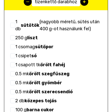
tizenkettő darabhoz
1
(
nagyobb méretű, sütés után
sütőtök
db
400 g-ot használunk fel
)
250
g
liszt
1
csomag
sütőpor
1
csipet
só
1
csapott tk
őrölt fahéj
0.5
mk
őrölt szegfűszeg
0.5
mk
őrölt gyömbér
0.5
mk
őrölt szerecsendió
2
db
közepes tojás
100
g
barna cukor