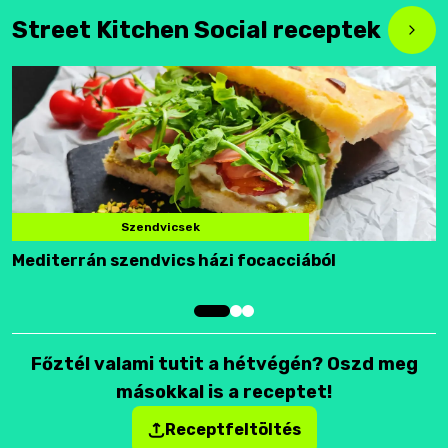
Street Kitchen Social receptek
Szendvicsek
Mediterrán szendvics házi focacciából
F
Főztél valami tutit a hétvégén? Oszd meg
másokkal is a receptet!
Receptfeltöltés