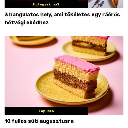
Hol egyek ma?
3 hangulatos hely, ami tökéletes egy ráérős
hétvégi ebédhez
Toplista
10 fullos süti augusztusra