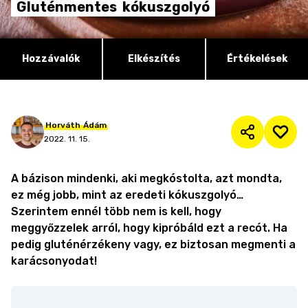
Gluténmentes
kókuszgolyó
Hozzávalók
Elkészítés
Értékelések
Horváth
Ádám
2022. 11. 15.
A bázison mindenki, aki megkóstolta, azt mondta,
ez még jobb, mint az eredeti kókuszgolyó…
Szerintem ennél több nem is kell, hogy
meggyőzzelek arról, hogy kipróbáld ezt a recót. Ha
pedig gluténérzékeny vagy, ez biztosan megmenti a
karácsonyodat!