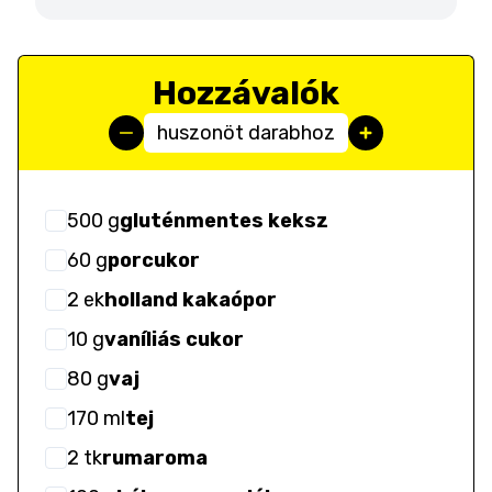
Hozzávalók
huszonöt darabhoz
500
g
gluténmentes keksz
60
g
porcukor
2
ek
holland kakaópor
10
g
vaníliás cukor
80
g
vaj
170
ml
tej
2
tk
rumaroma