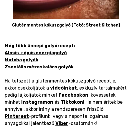
Gluténmentes kókuszgolyó (Fotó: Street Kitchen)
Még több ünnepi golyórecept:
Almás-répás energiagolyó
Matcha golyók
Zseniális mézeskalács golyók
Ha tetszett a gluténmentes kókuszgolyó receptje,
akkor csekkoljátok a
videóinkat
, exkluzív tartalmakért
pedig lájkoljatok minket
Facebookon
, kövessetek
minket
Instagramon
és
Tiktokon
! Ha nem éritek be
ennyivel, akkor irány a rendszeresen frissülő
Pinterest
-profilunk, vagy a naponta izgalmas
anyagokkal jelentkező
Viber
-csatornánk!