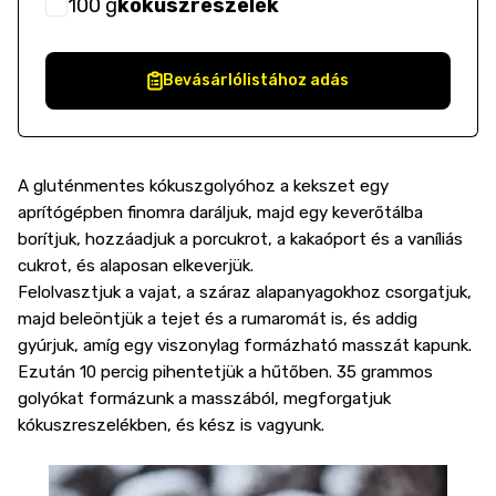
100
g
kókuszreszelék
Bevásárlólistához adás
A gluténmentes kókuszgolyóhoz a kekszet egy
aprítógépben finomra daráljuk, majd egy keverőtálba
borítjuk, hozzáadjuk a porcukrot, a kakaóport és a vaníliás
cukrot, és alaposan elkeverjük.
Felolvasztjuk a vajat, a száraz alapanyagokhoz csorgatjuk,
majd beleöntjük a tejet és a rumaromát is, és addig
gyúrjuk, amíg egy viszonylag formázható masszát kapunk.
Ezután 10 percig pihentetjük a hűtőben. 35 grammos
golyókat formázunk a masszából, megforgatjuk
kókuszreszelékben, és kész is vagyunk.