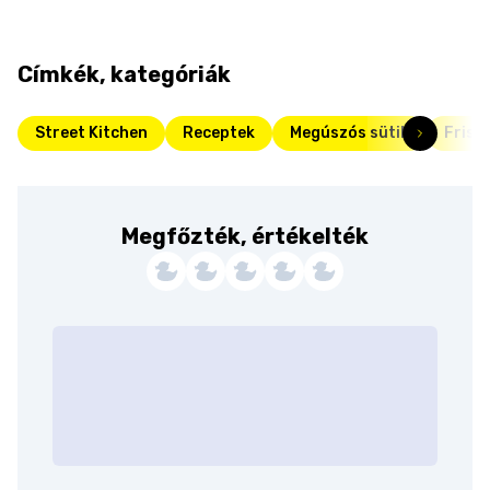
Címkék, kategóriák
Street Kitchen
Receptek
Megúszós sütik
Friss
Megfőzték, értékelték