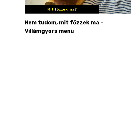
Mit főzzek ma?
Nem tudom, mit főzzek ma –
Villámgyors menü