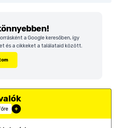
 könnyebben!
 forrásként a Google keresőben, így
 és a cikkeket a találataid között.
ítom
valók
főre