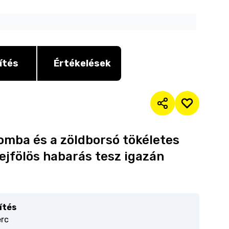
ítés
Értékelések
gomba és a zöldborsó tökéletes
tejfölös habarás tesz igazán
ítés
erc