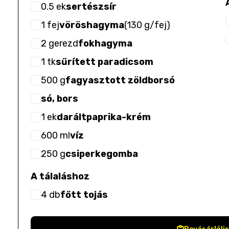
0.5
ek
sertészsír
1
fej
vöröshagyma
(
130 g/fej
)
2
gerezd
fokhagyma
1
tk
sűrített paradicsom
500
g
fagyasztott zöldborsó
só, bors
1
ek
daráltpaprika-krém
600
ml
víz
250
g
csiperkegomba
A tálaláshoz
4
db
főtt tojás