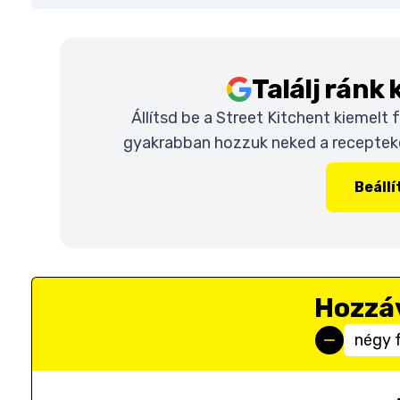
Találj ránk
Állítsd be a Street Kitchent kiemelt
gyakrabban hozzuk neked a recepteket
Beáll
Hozzá
négy 