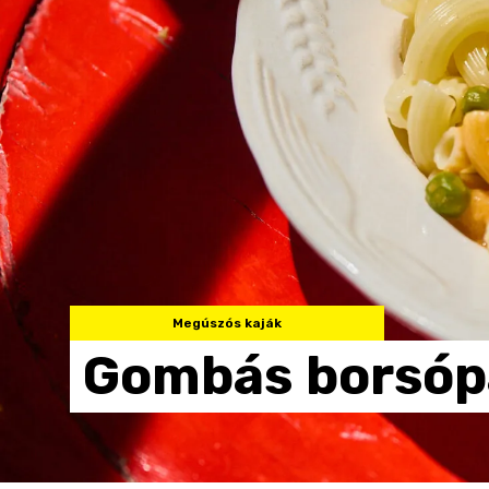
Megúszós kaják
Gombás
borsóp