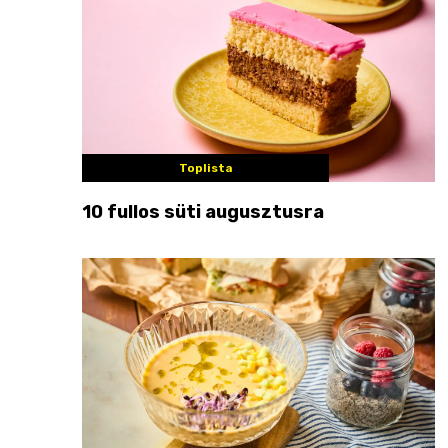
Toplista
10 fullos süti augusztusra