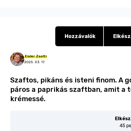
Hozzávalók
Elkész
Eisler
Zsolti
2025. 03. 17.
Szaftos, pikáns és isteni finom. A 
páros a paprikás szaftban, amit a 
krémessé.
Elkész
45 p