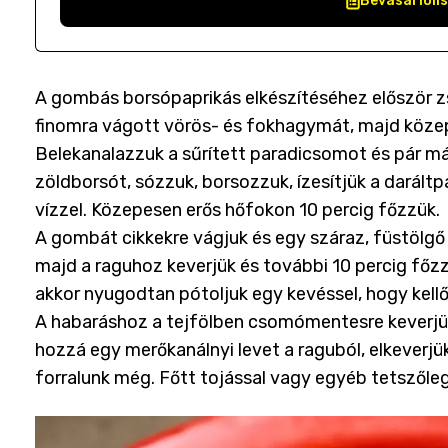
Bevásárlóli
A gombás borsópaprikás elkészítéséhez először z
finomra vágott vörös- és fokhagymát, majd közep
Belekanalazzuk a sűrített paradicsomot és pár más
zöldborsót, sózzuk, borsozzuk, ízesítjük a daráltp
vízzel. Közepesen erős hőfokon 10 percig főzzük.
A gombát cikkekre vágjuk és egy száraz, füstölgő 
majd a raguhoz keverjük és további 10 percig főzzü
akkor nyugodtan pótoljuk egy kevéssel, hogy kellő
A habaráshoz a tejfölben csomómentesre keverjük 
hozzá egy merőkanálnyi levet a raguból, elkeverjük
forralunk még. Főtt tojással vagy egyéb tetszőlege