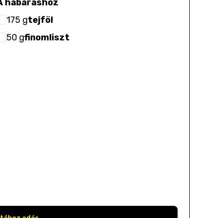
A habaráshoz
175
g
tejföl
50
g
finomliszt