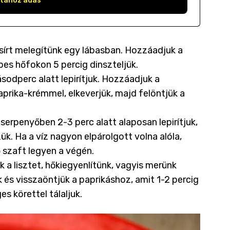
stához adás
sírt melegítünk egy lábasban. Hozzáadjuk a
es hőfokon 5 percig dinszteljük.
odperc alatt lepirítjuk. Hozzáadjuk a
aprika-krémmel, elkeverjük, majd felöntjük a
serpenyőben 2-3 perc alatt alaposan lepirítjuk,
k. Ha a víz nagyon elpárolgott volna alóla,
 szaft legyen a végén.
a lisztet, hőkiegyenlítünk, vagyis merünk
 és visszaöntjük a paprikáshoz, amit 1-2 percig
s körettel tálaljuk.