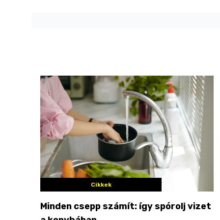
Cikkek
Minden csepp számít: így spórolj vizet
a konyhában