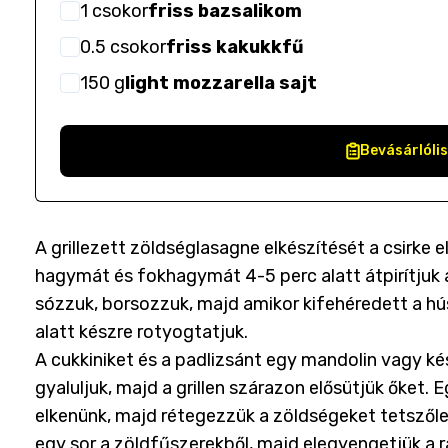
1
csokor
friss bazsalikom
0.5
csokor
friss kakukkfű
150
g
light mozzarella sajt
Bevásárlóli
A grillezett zöldséglasagne elkészítését a csirke e
hagymát és fokhagymát 4-5 perc alatt átpirítjuk az
sózzuk, borsozzuk, majd amikor kifehéredett a hús
alatt készre rotyogtatjuk.
A cukkiniket és a padlizsánt egy mandolin vagy 
gyaluljuk, majd a grillen szárazon elősütjük őket. 
elkenünk, majd rétegezzük a zöldségeket tetszől
egy sor a zöldfűszerekből, majd elegyengetjük a 