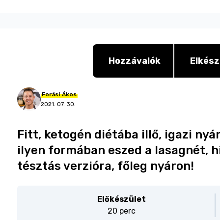
Hozzávalók
Elkész
Forási
Ákos
2021. 07. 30.
Fitt, ketogén diétába illő, igazi nyár
ilyen formában eszed a lasagnét, h
tésztás verzióra, főleg nyáron!
Előkészület
20 perc