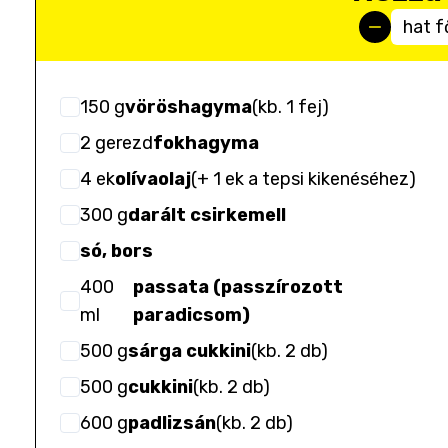
hat f
150
g
vöröshagyma
(
kb. 1 fej
)
2
gerezd
fokhagyma
4
ek
olívaolaj
(
+ 1 ek a tepsi kikenéséhez
)
300
g
darált csirkemell
só, bors
400
passata (passzírozott
ml
paradicsom)
500
g
sárga cukkini
(
kb. 2 db
)
500
g
cukkini
(
kb. 2 db
)
600
g
padlizsán
(
kb. 2 db
)