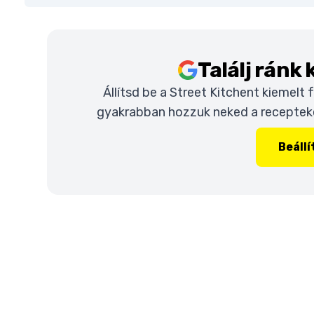
Találj ránk
Állítsd be a Street Kitchent kiemelt
gyakrabban hozzuk neked a recepteket
Beáll