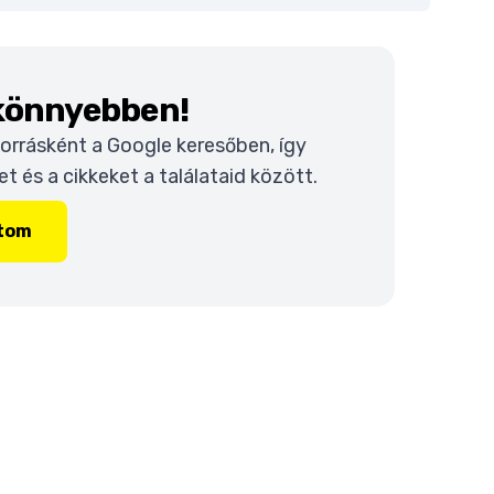
 könnyebben!
 forrásként a Google keresőben, így
 és a cikkeket a találataid között.
ítom