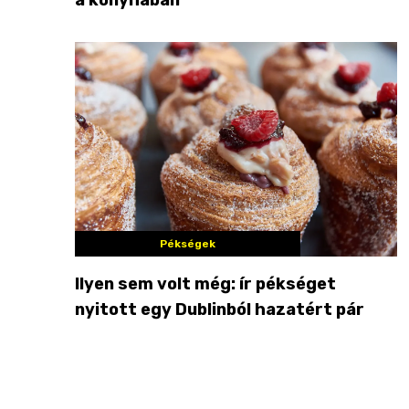
Pékségek
Ilyen sem volt még: ír pékséget
nyitott egy Dublinból hazatért pár