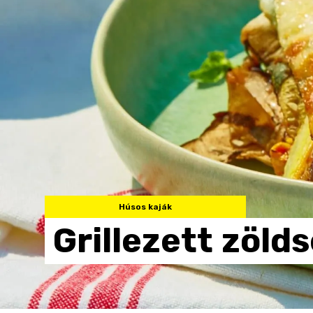
Húsos kaják
Grillezett
zöld