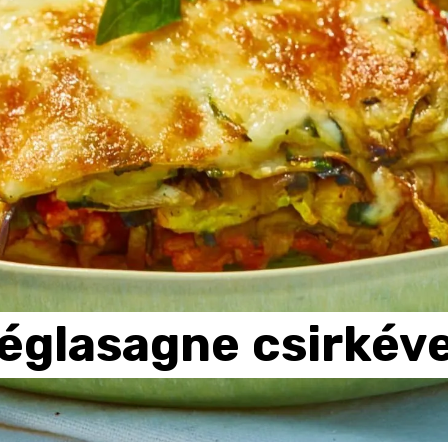
séglasagne
csirkéve