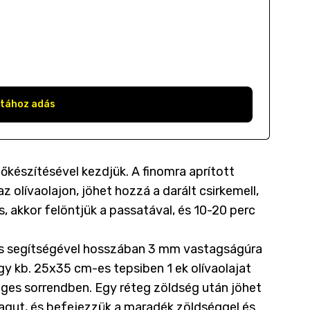
stához adás
lőkészítésével kezdjük. A finomra aprított
 olívaolajon, jöhet hozzá a darált csirkemell,
, akkor felöntjük a passatával, és 10-20 perc
kés segítségével hosszában 3 mm vastagságúra
Egy kb. 25x35 cm-es tepsiben 1 ek olívaolajat
eges sorrendben. Egy réteg zöldség után jöhet
ragut, és befejezzük a maradék zöldséggel és