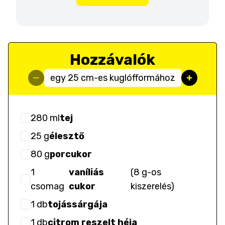
Hozzávalók
egy 25 cm-es kuglófformához
280
ml
tej
25
g
élesztő
80
g
porcukor
1
vaníliás
(
8 g-os
csomag
cukor
kiszerelés
)
1
db
tojássárgája
1
db
citrom reszelt héja