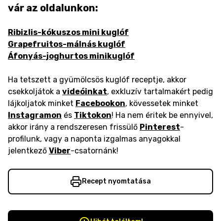
vár az oldalunkon:
Ribizlis-kókuszos mini kuglóf
Grapefruitos-málnás kuglóf
Áfonyás-joghurtos minikuglóf
Ha tetszett a gyümölcsös kuglóf receptje, akkor
csekkoljátok a
videóinkat
, exkluzív tartalmakért pedig
lájkoljatok minket
Facebookon
, kövessetek minket
Instagramon
és
Tiktokon
! Ha nem éritek be ennyivel,
akkor irány a rendszeresen frissülő
Pinterest
-
profilunk, vagy a naponta izgalmas anyagokkal
jelentkező
Viber
-csatornánk!
Recept nyomtatása