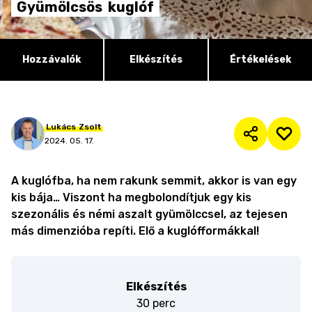
Gyümölcsös
kuglóf
Hozzávalók
Elkészítés
Értékelések
Lukács
Zsolt
2024. 05. 17.
A kuglófba, ha nem rakunk semmit, akkor is van egy
kis bája… Viszont ha megbolondítjuk egy kis
szezonális és némi aszalt gyümölccsel, az tejesen
más dimenzióba repíti. Elő a kuglófformákkal!
Elkészítés
30 perc