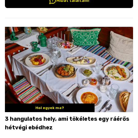
Hibát találtam!
Hol egyek ma?
3 hangulatos hely, ami tökéletes egy ráérős
hétvégi ebédhez