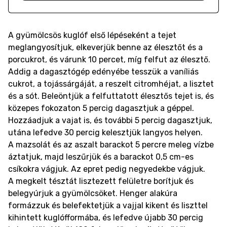
A gyümölcsös kuglóf első lépéseként a tejet
meglangyosítjuk, elkeverjük benne az élesztőt és a
porcukrot, és várunk 10 percet, míg felfut az élesztő.
Addig a dagasztógép edényébe tesszük a vaníliás
cukrot, a tojássárgáját, a reszelt citromhéjat, a lisztet
és a sót. Beleöntjük a felfuttatott élesztős tejet is, és
közepes fokozaton 5 percig dagasztjuk a géppel.
Hozzáadjuk a vajat is, és további 5 percig dagasztjuk,
utána lefedve 30 percig kelesztjük langyos helyen.
A mazsolát és az aszalt barackot 5 percre meleg vízbe
áztatjuk, majd leszűrjük és a barackot 0,5 cm-es
csíkokra vágjuk. Az epret pedig negyedekbe vágjuk.
A megkelt tésztát lisztezett felületre borítjuk és
belegyúrjuk a gyümölcsöket. Henger alakúra
formázzuk és belefektetjük a vajjal kikent és liszttel
kihintett kuglófformába, és lefedve újabb 30 percig