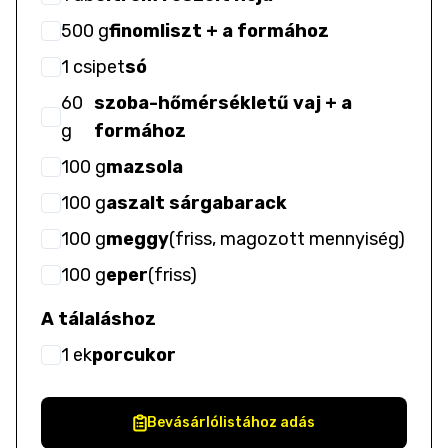
500
g
finomliszt + a formához
1
csipet
só
60
szoba-hőmérsékletű vaj + a
g
formához
100
g
mazsola
100
g
aszalt sárgabarack
100
g
meggy
(
friss, magozott mennyiség
)
100
g
eper
(
friss
)
A tálaláshoz
1
ek
porcukor
Bevásárlólistához adás