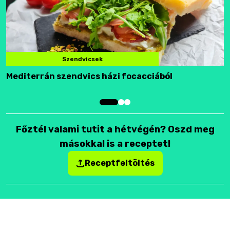
Szendvicsek
Mediterrán szendvics házi focacciából
F
Főztél valami tutit a hétvégén? Oszd meg
másokkal is a receptet!
Receptfeltöltés