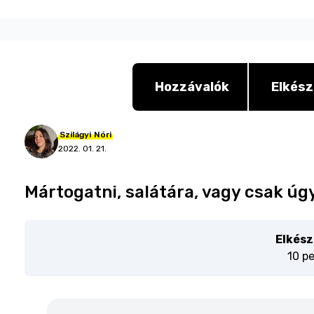
Hozzávalók
Elkész
Szilágyi
Nóri
2022. 01. 21.
Mártogatni, salátára, vagy csak úg
Elkész
10 p