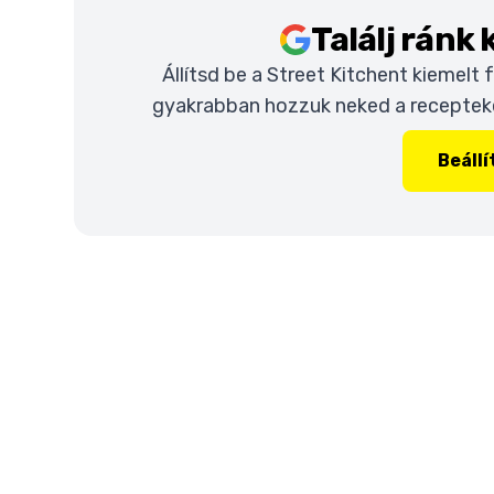
Találj ránk
Állítsd be a Street Kitchent kiemelt
gyakrabban hozzuk neked a recepteket
Beáll