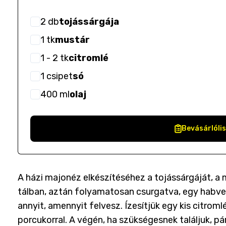
2
db
tojássárgája
1
tk
mustár
1
- 2
tk
citromlé
1
csipet
só
400
ml
olaj
Bevásárlóli
A házi majonéz elkészítéséhez a tojássárgáját, a m
tálban, aztán folyamatosan csurgatva, egy habver
annyit, amennyit felvesz. Ízesítjük egy kis citromlév
porcukorral. A végén, ha szükségesnek találjuk, pár