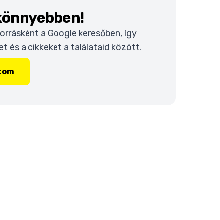
 könnyebben!
 forrásként a Google keresőben, így
 és a cikkeket a találataid között.
ítom