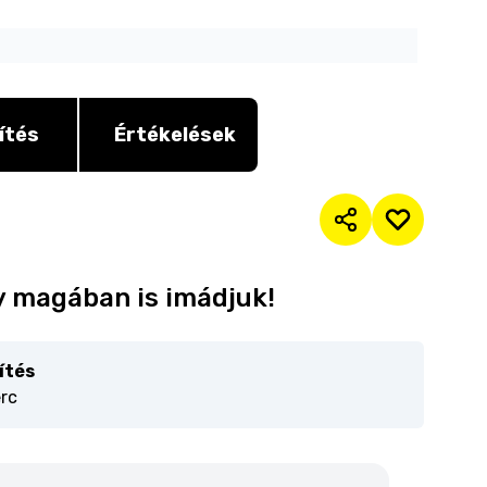
ítés
Értékelések
y magában is imádjuk!
ítés
erc