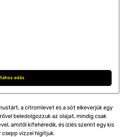
stához adás
ustárt, a citromlevet és a sót elkeverjük egy
ővel beledolgozzuk az olajat, mindig csak
el, amitől kifehéredik, és ízlés szerint egy kis
 csepp vízzel hígítjuk.