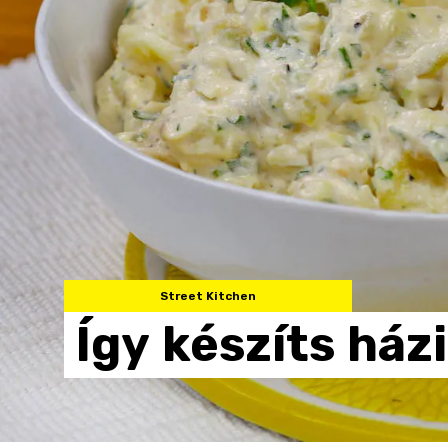
Street Kitchen
Így
készíts
házi