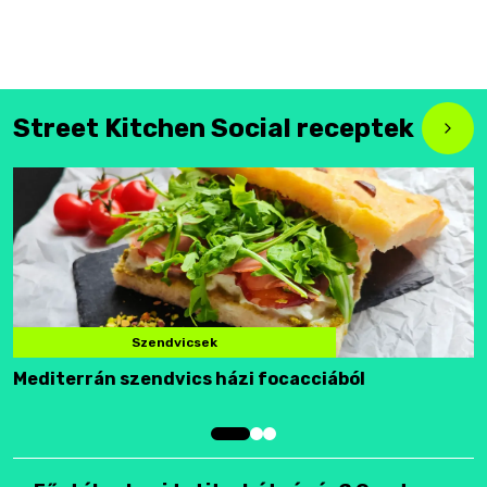
Street Kitchen Social receptek
Szendvicsek
Mediterrán szendvics házi focacciából
F