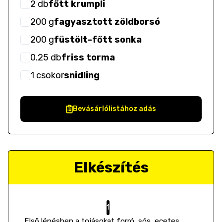
2
db
főtt krumpli
200
g
fagyasztott zöldborsó
200
g
füstölt-főtt sonka
0.25
db
friss torma
1
csokor
snidling
Bevásárlólistához adás
Elkészítés
Első lépésben a tojásokat forró, sós, ecetes