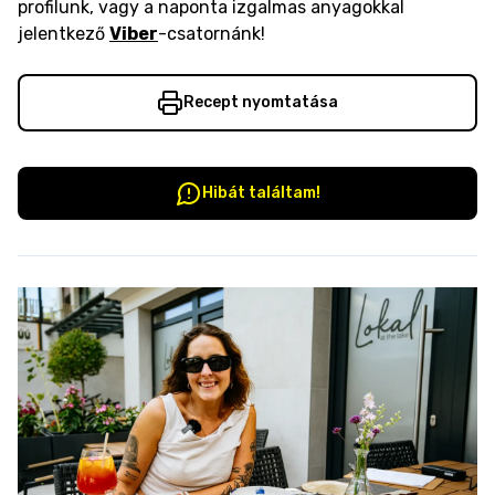
profilunk, vagy a naponta izgalmas anyagokkal
jelentkező
Viber
-csatornánk!
Recept nyomtatása
Hibát találtam!