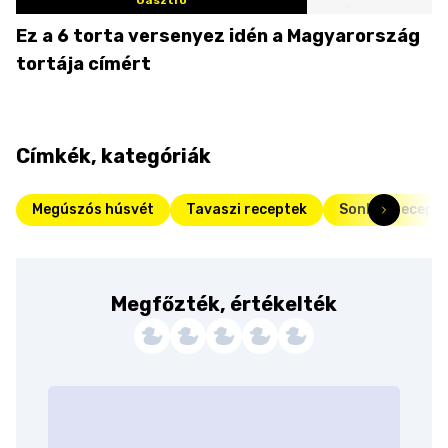
Gasztro
Ez a 6 torta versenyez idén a Magyarország
tortája címért
Címkék, kategóriák
Megúszós húsvét
Tavaszi receptek
Sonkás recept
Megfőzték, értékelték