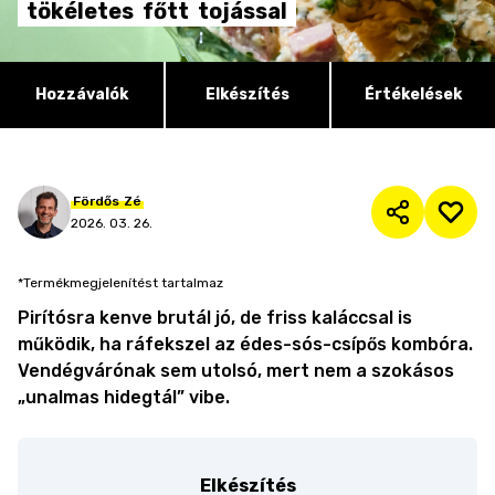
tökéletes
főtt
tojással
Hozzávalók
Elkészítés
Értékelések
Fördős
Zé
2026. 03. 26.
*Termékmegjelenítést tartalmaz
Pirítósra kenve brutál jó, de friss kaláccsal is
működik, ha ráfekszel az édes-sós-csípős kombóra.
Vendégvárónak sem utolsó, mert nem a szokásos
„unalmas hidegtál” vibe.
Elkészítés