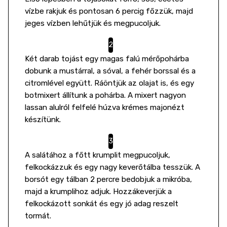
vízbe rakjuk és pontosan 6 percig főzzük, majd
jeges vízben lehűtjük és megpucoljuk.
Két darab tojást egy magas falú mérőpohárba
dobunk a mustárral, a sóval, a fehér borssal és a
citromlével együtt. Ráöntjük az olajat is, és egy
botmixert állítunk a pohárba. A mixert nagyon
lassan alulról felfelé húzva krémes majonézt
készítünk.
A salátához a főtt krumplit megpucoljuk,
felkockázzuk és egy nagy keverőtálba tesszük. A
borsót egy tálban 2 percre bedobjuk a mikróba,
majd a krumplihoz adjuk. Hozzákeverjük a
felkockázott sonkát és egy jó adag reszelt
tormát.