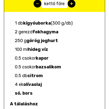
kettő főre
1
db
kígyóuborka
(
300 g/db
)
2
gerezd
fokhagyma
250
g
görög joghurt
100
ml
hideg víz
0.5
csokor
kapor
0.5
csokor
bazsalikom
0.5
db
citrom
4
ek
olívaolaj
só, bors
A tálaláshoz