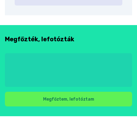
Megfőzték, lefotózták
Megfőztem, lefotóztam