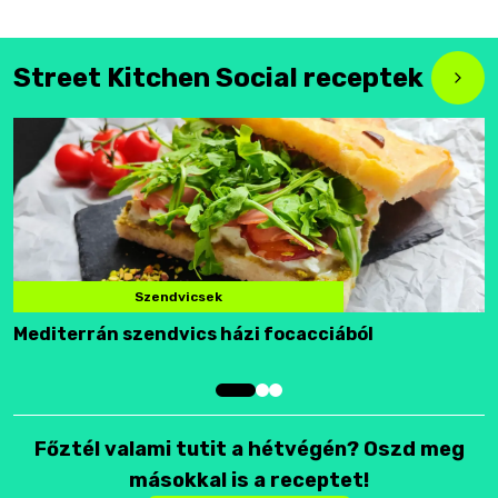
Street Kitchen Social receptek
Szendvicsek
Mediterrán szendvics házi focacciából
F
Főztél valami tutit a hétvégén? Oszd meg
másokkal is a receptet!