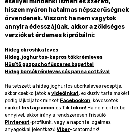
eséllyel mindenki ismeri és szereti,
hiszen nyáron hatalmas népszerűségnek
örvendenek. Viszont ha nem vagytok
annyira édesszájúak, akkor a zöldséges
verziókat érdemes kipróbálni:
Hideg okroshka leves
Hideg, joghurtos-kapros tökkrémleves
Hűsítő gazpacho fűszeres bagettel
Hideg borsókrémleves sós panna cottával
Ha tetszett a hideg joghurtos uborkaleves receptje,
akkor csekkoljátok a
videóinkat
, exkluzív tartalmakért
pedig lájkoljatok minket
Facebookon
, kövessetek
minket
Instagramon
és
Tiktokon
! Ha nem éritek be
ennyivel, akkor irány a rendszeresen frissülő
Pinterest
-profilunk, vagy a naponta izgalmas
anyagokkal jelentkező
Viber
-csatornánk!