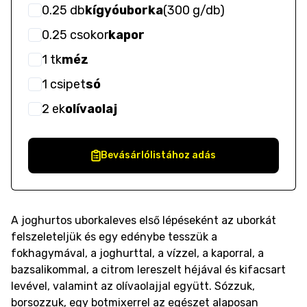
0.25
db
kígyóuborka
(
300 g/db
)
0.25
csokor
kapor
1
tk
méz
1
csipet
só
2
ek
olívaolaj
Bevásárlólistához adás
A joghurtos uborkaleves első lépéseként az uborkát
felszeleteljük és egy edénybe tesszük a
fokhagymával, a joghurttal, a vízzel, a kaporral, a
bazsalikommal, a citrom lereszelt héjával és kifacsart
levével, valamint az olívaolajjal együtt. Sózzuk,
borsozzuk, egy botmixerrel az egészet alaposan