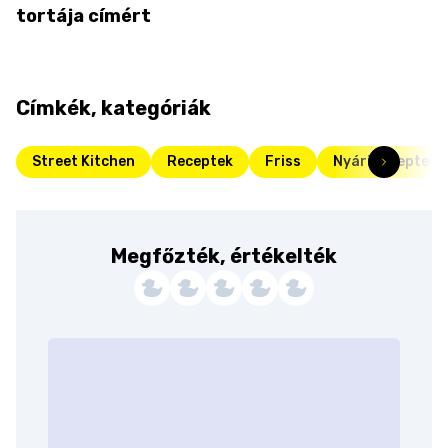
tortája címért
Címkék, kategóriák
Street Kitchen
Receptek
Friss
Nyári receptek
Megfőzték, értékelték