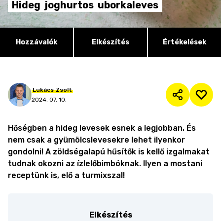
Hideg
joghurtos
uborkaleves
Hozzávalók
Elkészítés
Értékelések
Lukács
Zsolt
2024. 07. 10.
Hőségben a hideg levesek esnek a legjobban. És
nem csak a gyümölcslevesekre lehet ilyenkor
gondolni! A zöldségalapú hűsítők is kellő izgalmakat
tudnak okozni az ízlelőbimbóknak. Ilyen a mostani
receptünk is, elő a turmixszal!
Elkészítés