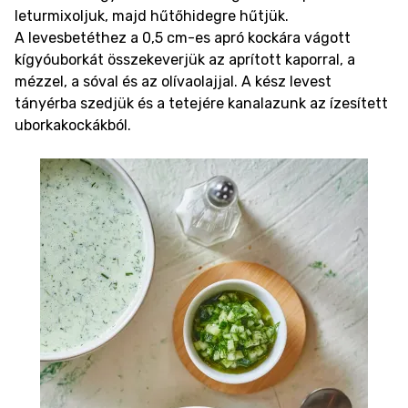
leturmixoljuk, majd hűtőhidegre hűtjük.
A levesbetéthez a 0,5 cm-es apró kockára vágott
kígyóuborkát összekeverjük az aprított kaporral, a
mézzel, a sóval és az olívaolajjal. A kész levest
tányérba szedjük és a tetejére kanalazunk az ízesített
uborkakockákból.