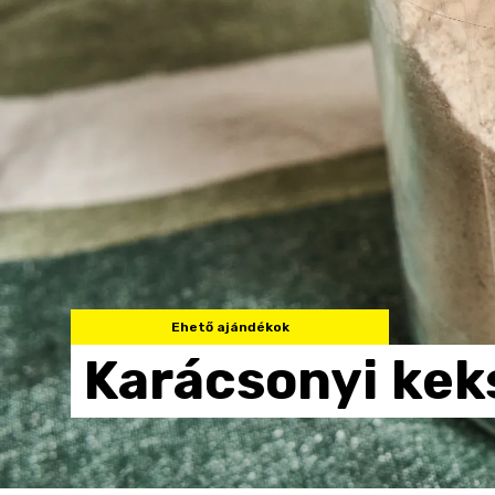
Ehető ajándékok
Karácsonyi
kek