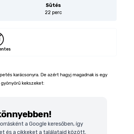
Sütés
22 perc
entes
epetés karácsonyra. De azért hagyj magadnak is egy
a gyönyörű kekszeket:
 könnyebben!
 forrásként a Google keresőben, így
 és a cikkeket a találataid között.