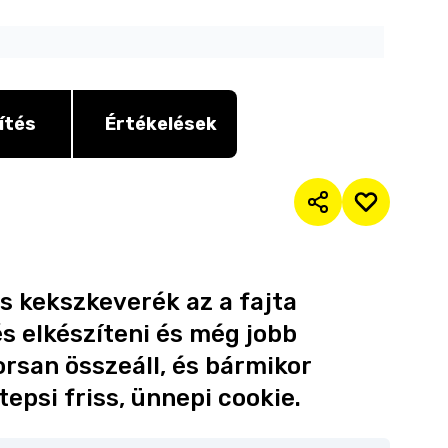
ítés
Értékelések
os kekszkeverék az a fajta
és elkészíteni és még jobb
rsan összeáll, és bármikor
tepsi friss, ünnepi cookie.