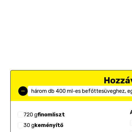
Hozzá
három db 400 ml-es befőttesüveghez, eg
720
g
finomliszt
30
g
keményítő