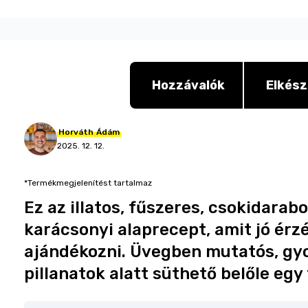
Hozzávalók
Elkész
Horváth
Ádám
2025. 12. 12.
*Termékmegjelenítést tartalmaz
Ez az illatos, fűszeres, csokidarab
karácsonyi alaprecept, amit jó érz
ajándékozni. Üvegben mutatós, gyo
pillanatok alatt süthető belőle egy 