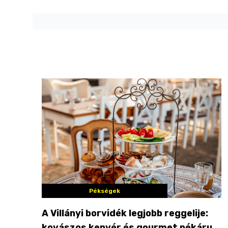
Pékségek
A Villányi borvidék legjobb reggelije:
kovászos kenyér és gourmet pékáruk