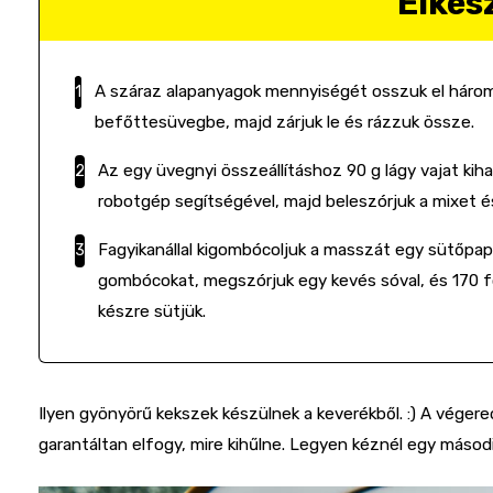
Elkés
A száraz alapanyagok mennyiségét osszuk el háromm
befőttesüvegbe, majd zárjuk le és rázzuk össze.
Az egy üvegnyi összeállításhoz 90 g lágy vajat kih
robotgép segítségével, majd beleszórjuk a mixet 
Fagyikanállal kigombócoljuk a masszát egy sütőpapír
gombócokat, megszórjuk egy kevés sóval, és 170 f
készre sütjük.
Ilyen gyönyörű kekszek készülnek a keverékből. :) A véger
garantáltan elfogy, mire kihűlne. Legyen kéznél egy másodi