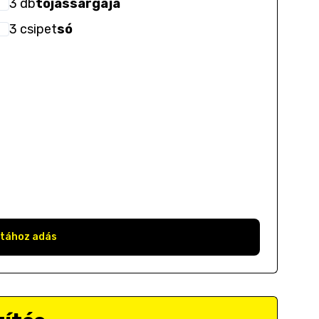
3
db
tojássárgája
3
csipet
só
stához adás