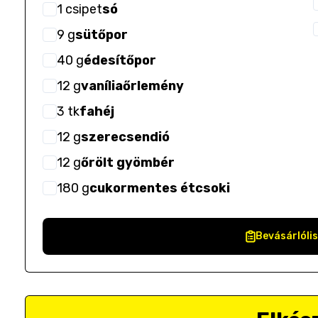
1
csipet
só
9
g
sütőpor
40
g
édesítőpor
12
g
vaníliaőrlemény
3
tk
fahéj
12
g
szerecsendió
12
g
őrölt gyömbér
180
g
cukormentes étcsoki
Bevásárlóli