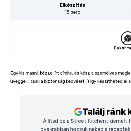
Elkészítés
15 perc
Cukorm
Egy kis masni, kézzel írt címke, és kész a személyes megl
üveggel… csak a biztonság kedvéért. :) Így készítheted el 
Találj ránk
Állítsd be a Street Kitchent kiemelt
gyakrabban hozzuk neked a recepteket