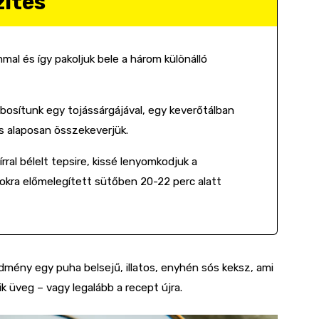
zítés
al és így pakoljuk bele a három különálló
abosítunk egy tojássárgájával, egy keverőtálban
és alaposan összekeverjük.
ral bélelt tepsire, kissé lenyomkodjuk a
okra előmelegített sütőben 20-22 perc alatt
edmény egy puha belsejű, illatos, enyhén sós keksz, ami
k üveg – vagy legalább a recept újra.