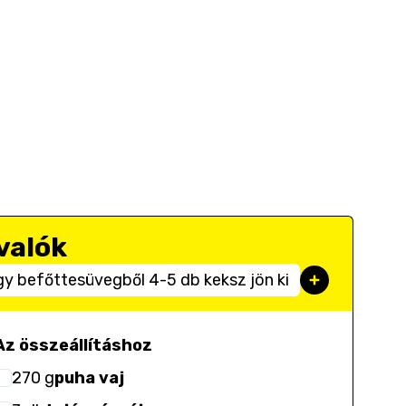
valók
y befőttesüvegből 4-5 db keksz jön ki
Az összeállításhoz
270
g
puha vaj