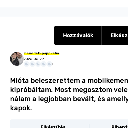
Hozzávalók
Elkész
benedek-papp-zilia
2026. 06. 29.
0
Mióta beleszerettem a mobilkemen
kipróbáltam. Most megosztom velet
nálam a legjobban bevált, és amel
kapok.
Elkészítés
Pihent