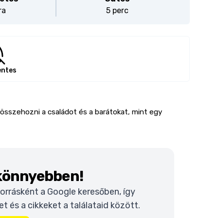
ra
5 perc
entes
 összehozni a családot és a barátokat, mint egy
 könnyebben!
 forrásként a Google keresőben, így
 és a cikkeket a találataid között.