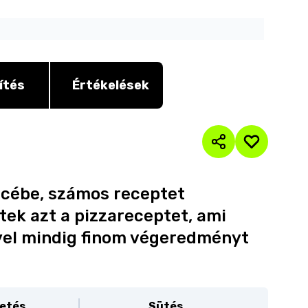
ítés
Értékelések
cébe, számos receptet
ek azt a pizzareceptet, ami
lyel mindig finom végeredményt
etés
Sütés