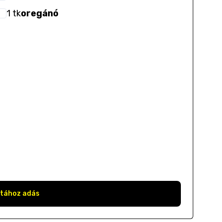
1
tk
oregánó
stához adás