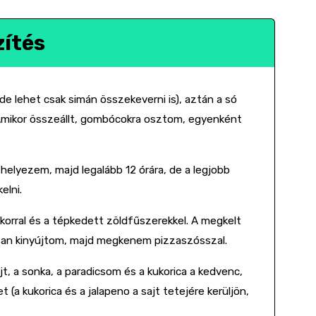
zítés
de lehet csak simán összekeverni is), aztán a só
 Amikor összeállt, gombócokra osztom, egyenként
elyezem, majd legalább 12 órára, de a legjobb
elni.
korral és a tépkedett zöldfűszerekkel. A megkelt
osan kinyújtom, majd megkenem pizzaszósszal.
ajt, a sonka, a paradicsom és a kukorica a kedvenc,
(a kukorica és a jalapeno a sajt tetejére kerüljön,