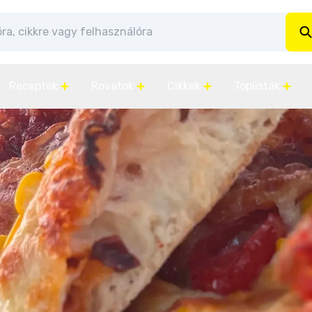
Receptek
Rovatok
Cikkek
Toplisták