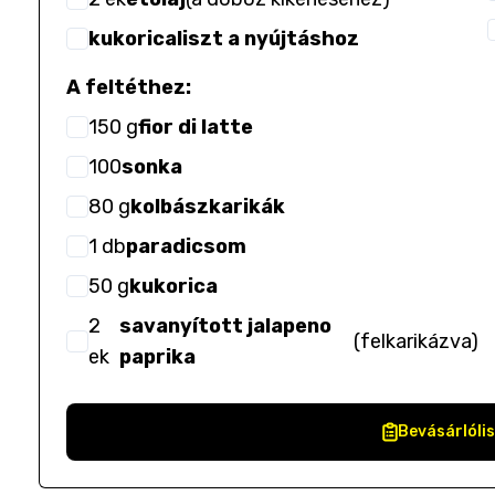
kukoricaliszt a nyújtáshoz
A feltéthez:
150
g
fior di latte
100
sonka
80
g
kolbászkarikák
1
db
paradicsom
50
g
kukorica
2
savanyított jalapeno
(
felkarikázva
)
ek
paprika
Bevásárlóli