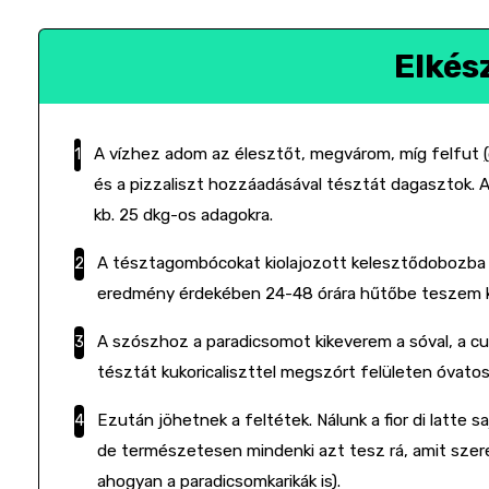
Elkés
A vízhez adom az élesztőt, megvárom, míg felfut
(
és a pizzaliszt hozzáadásával tésztát dagasztok.
kb. 25 dkg-os adagokra.
A tésztagombócokat kiolajozott kelesztődobozba h
eredmény érdekében 24-48 órára hűtőbe teszem k
A szószhoz a paradicsomot kikeverem a sóval, a cu
tésztát kukoricaliszttel megszórt felületen óvat
Ezután jöhetnek a feltétek. Nálunk a fior di latte s
de természetesen mindenki azt tesz rá, amit szeret 
ahogyan a paradicsomkarikák is).