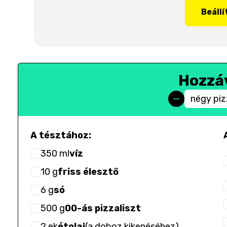
Beáll
Hozzá
négy pi
A tésztához:
350
ml
víz
10
g
friss élesztő
6
g
só
500
g
00-ás pizzaliszt
2
ek
étolaj
(
a doboz kikenéséhez
)