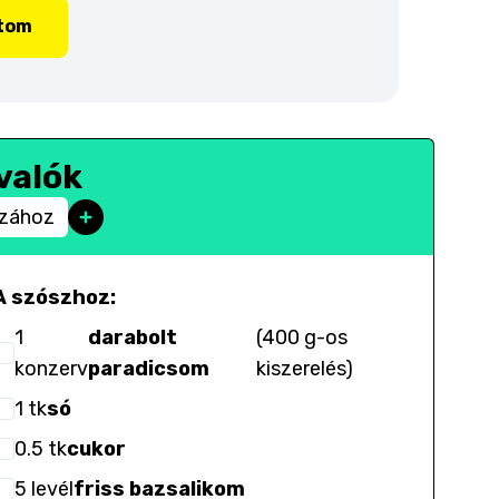
ítom
valók
zzához
A szószhoz:
1
darabolt
(
400 g-os
konzerv
paradicsom
kiszerelés
)
1
tk
só
0.5
tk
cukor
5
levél
friss bazsalikom