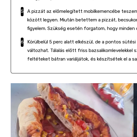
A pizzát az előmelegített mobilkemencébe teszem
között legyen. Miután betettem a pizzát, becsuko
figyelem. Szükség esetén forgatom, hogy minden o
Körülbelül 5 perc alatt elkészül, de a pontos süt
változhat. Tálalás előtt friss bazsalikomlevelekkel
feltéteket bátran variáljátok, és készítsétek el a s