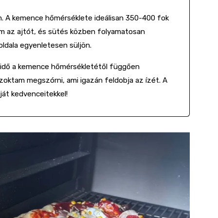
. A kemence hőmérséklete ideálisan 350-400 fok
m az ajtót, és sütés közben folyamatosan
ldala egyenletesen süljön.
ési idő a kemence hőmérsékletétől függően
 szoktam megszórni, ami igazán feldobja az ízét. A
aját kedvenceitekkel!