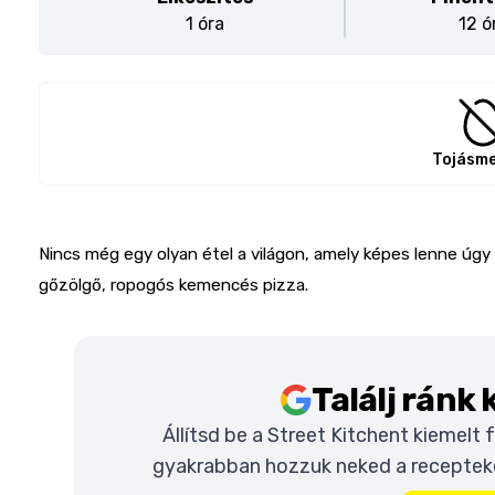
1 óra
12 ó
Tojásm
Nincs még egy olyan étel a világon, amely képes lenne úgy
gőzölgő, ropogós kemencés pizza.
Találj ránk
Állítsd be a Street Kitchent kiemelt
gyakrabban hozzuk neked a recepteket