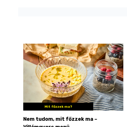
Mit főzzek ma?
Nem tudom, mit főzzek ma –
Villámgyors menü