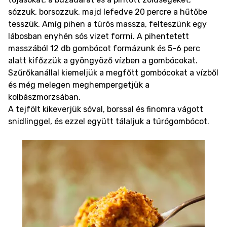
sózzuk, borsozzuk, majd lefedve 20 percre a hűtőbe
tesszük. Amíg pihen a túrós massza, felteszünk egy
lábosban enyhén sós vizet forrni. A pihentetett
masszából 12 db gombócot formázunk és 5-6 perc
alatt kifőzzük a gyöngyöző vízben a gombócokat.
Szűrőkanállal kiemeljük a megfőtt gombócokat a vízből
és még melegen meghempergetjük a
kolbászmorzsában.
A tejfölt kikeverjük sóval, borssal és finomra vágott
snidlinggel, és ezzel együtt tálaljuk a túrógombócot.