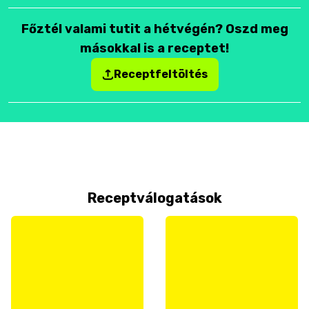
Főztél valami tutit a hétvégén? Oszd meg
másokkal is a receptet!
Receptfeltöltés
Receptválogatások