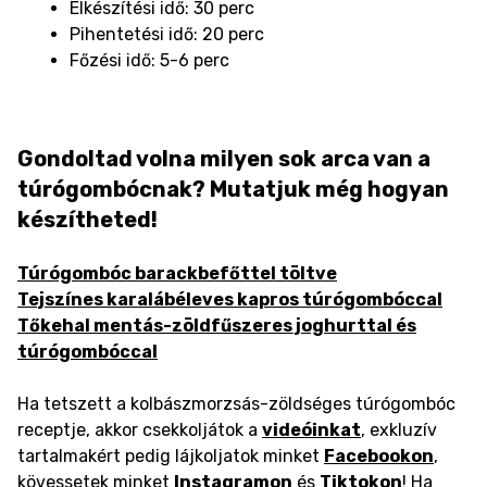
Elkészítési idő: 30 perc
Pihentetési idő: 20 perc
Főzési idő: 5-6 perc
Gondoltad volna milyen sok arca van a
túrógombócnak? Mutatjuk még hogyan
készítheted!
Túrógombóc barackbefőttel töltve
Tejszínes karalábéleves kapros túrógombóccal
Tőkehal mentás-zöldfűszeres joghurttal és
túrógombóccal
Ha tetszett a kolbászmorzsás-zöldséges túrógombóc
receptje, akkor csekkoljátok a
videóinkat
, exkluzív
tartalmakért pedig lájkoljatok minket
Facebookon
,
kövessetek minket
Instagramon
és
Tiktokon
! Ha