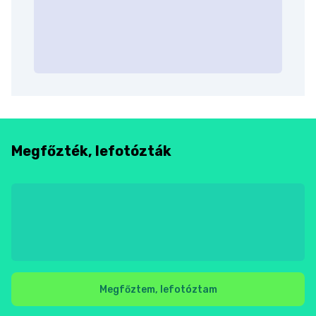
Megfőzték, lefotózták
Megfőztem, lefotóztam