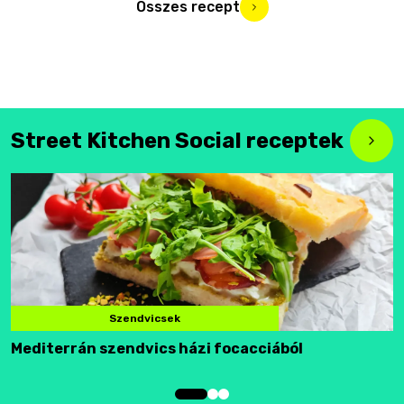
Összes recept
Street Kitchen Social receptek
Szendvicsek
Mediterrán szendvics házi focacciából
F