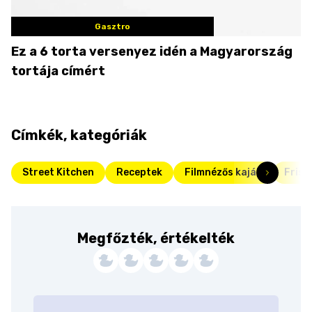
Gasztro
Ez a 6 torta versenyez idén a Magyarország
tortája címért
Címkék, kategóriák
Street Kitchen
Receptek
Filmnézős kaják
Friss
Megfőzték, értékelték