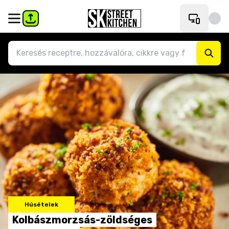
Húsételek
Kolbászmorzsás-zöldséges