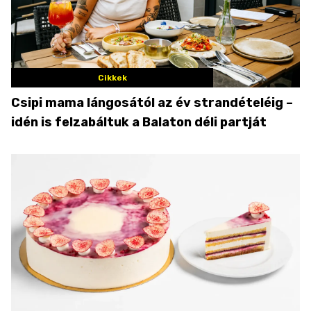
Cikkek
Csipi mama lángosától az év strandételéig –
idén is felzabáltuk a Balaton déli partját