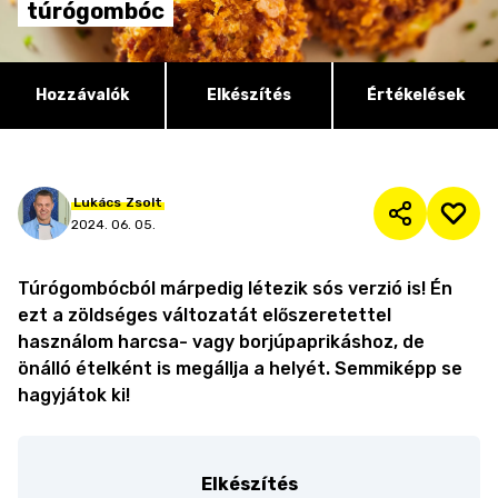
túrógombóc
Hozzávalók
Elkészítés
Értékelések
Lukács
Zsolt
2024. 06. 05.
Túrógombócból márpedig létezik sós verzió is! Én
ezt a zöldséges változatát előszeretettel
használom harcsa- vagy borjúpaprikáshoz, de
önálló ételként is megállja a helyét. Semmiképp se
hagyjátok ki!
Elkészítés