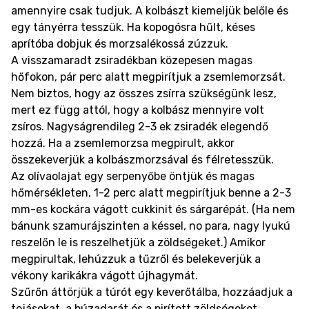
amennyire csak tudjuk. A kolbászt kiemeljük belőle és
egy tányérra tesszük. Ha kopogósra hűlt, késes
aprítóba dobjuk és morzsalékossá zúzzuk.
A visszamaradt zsiradékban közepesen magas
hőfokon, pár perc alatt megpirítjuk a zsemlemorzsát.
Nem biztos, hogy az összes zsírra szükségünk lesz,
mert ez függ attól, hogy a kolbász mennyire volt
zsíros. Nagyságrendileg 2-3 ek zsiradék elegendő
hozzá. Ha a zsemlemorzsa megpirult, akkor
összekeverjük a kolbászmorzsával és félretesszük.
Az olívaolajat egy serpenyőbe öntjük és magas
hőmérsékleten, 1-2 perc alatt megpirítjuk benne a 2-3
mm-es kockára vágott cukkinit és sárgarépát. (Ha nem
bánunk szamurájszinten a késsel, no para, nagy lyukú
reszelőn le is reszelhetjük a zöldségeket.) Amikor
megpirultak, lehúzzuk a tűzről és belekeverjük a
vékony karikákra vágott újhagymát.
Szűrőn áttörjük a túrót egy keverőtálba, hozzáadjuk a
tojásokat, a búzadarát és a pirított zöldségeket,