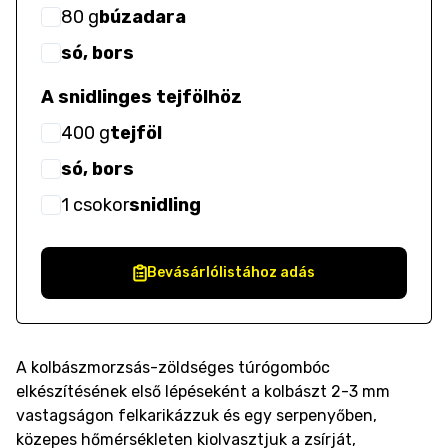
80
g
búzadara
só, bors
A snidlinges tejfölhöz
400
g
tejföl
só, bors
1
csokor
snidling
Bevásárlólistához adás
A kolbászmorzsás-zöldséges túrógombóc
elkészítésének első lépéseként a kolbászt 2-3 mm
vastagságon felkarikázzuk és egy serpenyőben,
közepes hőmérsékleten kiolvasztjuk a zsírját,