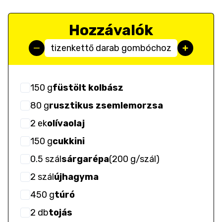
Hozzávalók
tizenkettő darab gombóchoz
150
g
füstölt kolbász
80
g
rusztikus zsemlemorzsa
2
ek
olívaolaj
150
g
cukkini
0.5
szál
sárgarépa
(
200 g/szál
)
2
szál
újhagyma
450
g
túró
2
db
tojás