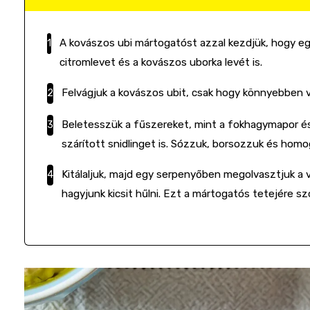
A kovászos ubi mártogatóst azzal kezdjük, hogy egy 
citromlevet és a kovászos uborka levét is.
Felvágjuk a kovászos ubit, csak hogy könnyebben v
Beletesszük a fűszereket, mint a fokhagymapor és
szárított snidlinget is. Sózzuk, borsozzuk és hom
Kitálaljuk, majd egy serpenyőben megolvasztjuk a 
hagyjunk kicsit hűlni. Ezt a mártogatós tetejére sz