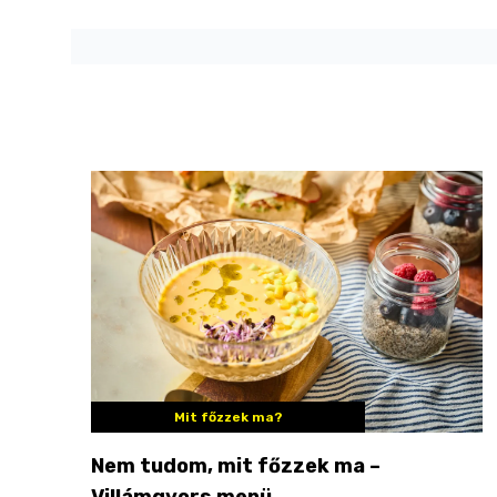
Mit főzzek ma?
Nem tudom, mit főzzek ma –
Villámgyors menü