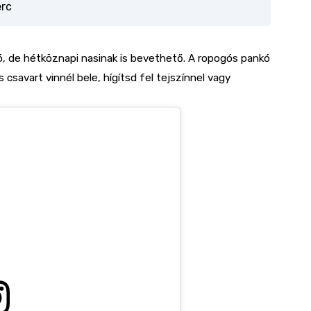
erc
, de hétköznapi nasinak is bevethető. A ropogós pankó
s csavart vinnél bele, hígítsd fel tejszínnel vagy