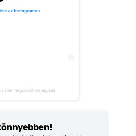
ése az Instagramon
u) által megosztott bejegyzés
 könnyebben!