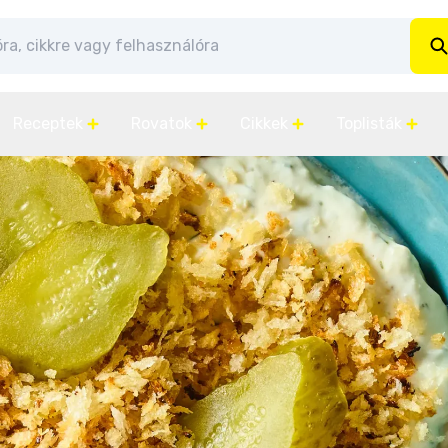
Receptek
Rovatok
Cikkek
Toplisták