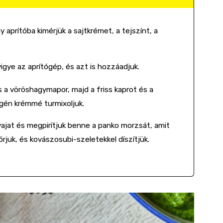
aprítóba kimérjük a sajtkrémet, a tejszínt, a
igye az aprítógép, és azt is hozzáadjuk.
 a vöröshagymapor, majd a friss kaprot és a
ogén krémmé turmixoljuk.
vajat és megpirítjuk benne a panko morzsát, amit
órjuk, és kovászosubi-szeletekkel díszítjük.