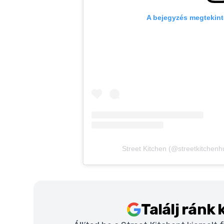
A bejegyzés megtekint
Street Kitchen (@streetkitchenh
Találj ránk