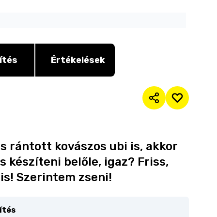
ítés
Értékelések
s rántott kovászos ubi is, akkor
 készíteni belőle, igaz? Friss,
is! Szerintem zseni!
ítés