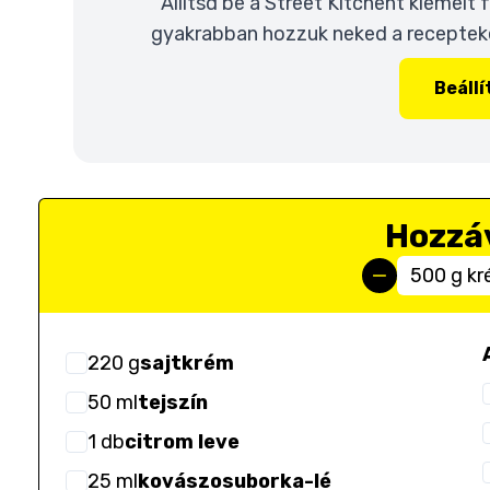
Állítsd be a Street Kitchent kiemelt
gyakrabban hozzuk neked a recepteket
Beáll
Hozzá
500 g k
220
g
sajtkrém
50
ml
tejszín
1
db
citrom leve
25
ml
kovászosuborka-lé