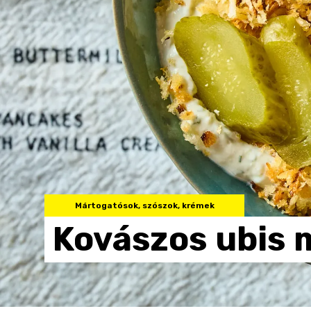
Mártogatósok, szószok, krémek
Kovászos
ubis