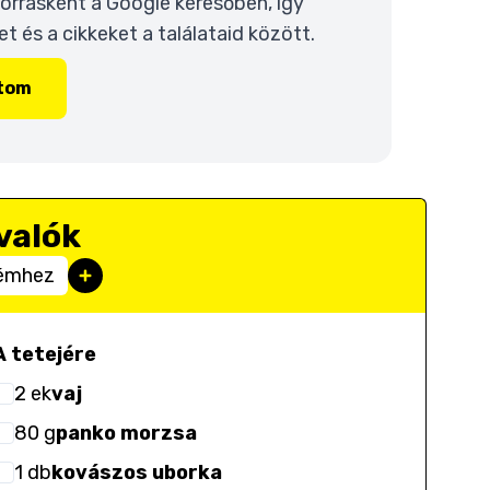
 forrásként a Google keresőben, így
 és a cikkeket a találataid között.
ítom
valók
rémhez
A tetejére
2
ek
vaj
80
g
panko morzsa
1
db
kovászos uborka