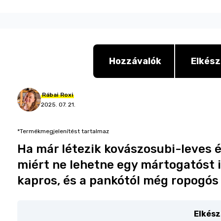
Hozzávalók
Elkész
Rábai
Roxi
2025. 07. 21.
*Termékmegjelenítést tartalmaz
Ha már létezik kovászosubi-leves é
miért ne lehetne egy mártogatóst is
kapros, és a pankótól még ropogós 
Elkész