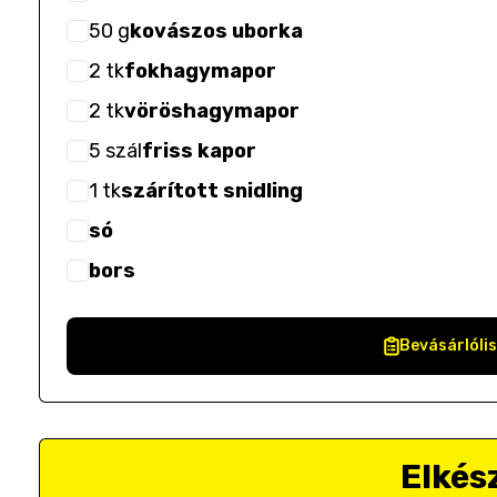
50
g
kovászos uborka
2
tk
fokhagymapor
2
tk
vöröshagymapor
5
szál
friss kapor
1
tk
szárított snidling
só
bors
Bevásárlóli
Elkés