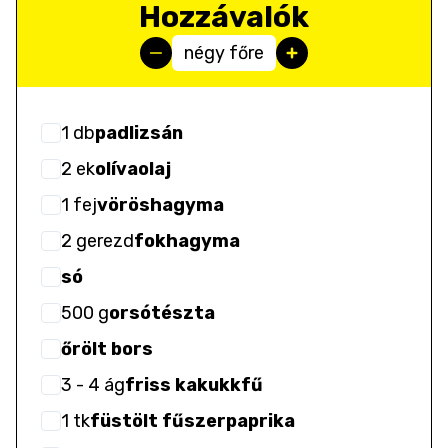
Hozzávalók
négy főre
1
db
padlizsán
2
ek
olívaolaj
1
fej
vöröshagyma
2
gerezd
fokhagyma
só
500
g
orsótészta
őrölt bors
3
- 4
ág
friss kakukkfű
1
tk
füstölt fűszerpaprika