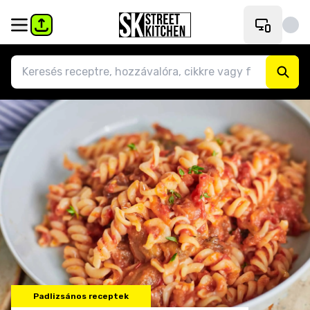
Padlizsános receptek