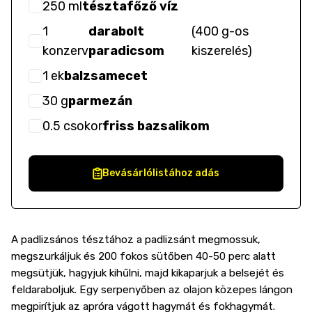
250
ml
tésztafőző víz
1
darabolt
(
400 g-os
konzerv
paradicsom
kiszerelés
)
1
ek
balzsamecet
30
g
parmezán
0.5
csokor
friss bazsalikom
Bevásárlólistához adás
A padlizsános tésztához a padlizsánt megmossuk,
megszurkáljuk és 200 fokos sütőben 40-50 perc alatt
megsütjük, hagyjuk kihűlni, majd kikaparjuk a belsejét és
feldaraboljuk. Egy serpenyőben az olajon közepes lángon
megpirítjuk az apróra vágott hagymát és fokhagymát.