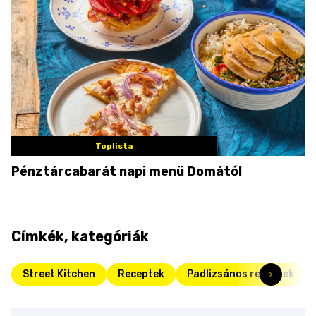
Toplista
Pénztárcabarát napi menü Domától
Címkék, kategóriák
Street Kitchen
Receptek
Padlizsános receptek