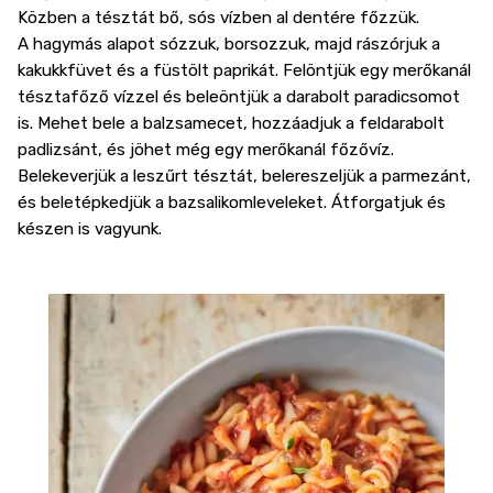
Közben a tésztát bő, sós vízben al dentére főzzük.
A hagymás alapot sózzuk, borsozzuk, majd rászórjuk a
kakukkfüvet és a füstölt paprikát. Felöntjük egy merőkanál
tésztafőző vízzel és beleöntjük a darabolt paradicsomot
is. Mehet bele a balzsamecet, hozzáadjuk a feldarabolt
padlizsánt, és jöhet még egy merőkanál főzővíz.
Belekeverjük a leszűrt tésztát, belereszeljük a parmezánt,
és beletépkedjük a bazsalikomleveleket. Átforgatjuk és
készen is vagyunk.