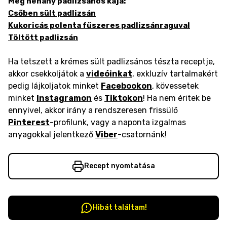
Még néhány padlizsános kaja:
Csőben sült padlizsán
Kukoricás polenta fűszeres padlizsánraguval
Töltött padlizsán
Ha tetszett a krémes sült padlizsános tészta receptje,
akkor csekkoljátok a
videóinkat
, exkluzív tartalmakért
pedig lájkoljatok minket
Facebookon
, kövessetek
minket
Instagramon
és
Tiktokon
! Ha nem éritek be
ennyivel, akkor irány a rendszeresen frissülő
Pinterest
-profilunk, vagy a naponta izgalmas
anyagokkal jelentkező
Viber
-csatornánk!
Recept nyomtatása
Hibát találtam!