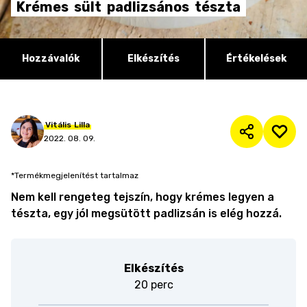
Krémes
sült
padlizsános
tészta
Hozzávalók
Elkészítés
Értékelések
Vitális
Lilla
2022. 08. 09.
*Termékmegjelenítést tartalmaz
Nem kell rengeteg tejszín, hogy krémes legyen a
tészta, egy jól megsütött padlizsán is elég hozzá.
Elkészítés
20 perc