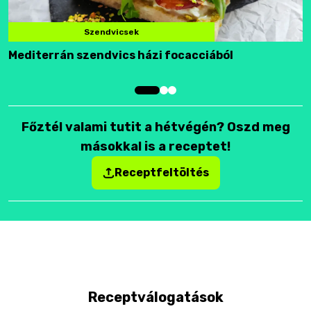
Szendvicsek
Mediterrán szendvics házi focacciából
F
Főztél valami tutit a hétvégén? Oszd meg
másokkal is a receptet!
Receptfeltöltés
Receptválogatások