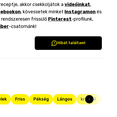
receptje, akkor csekkoljátok a
videóinkat
,
cebookon
, kövessetek minket
Instagramon
és
a rendszeresen frissülő
Pinterest
-profilunk,
iber
-csatornánk!
Hibát találtam!
elek
Friss
Pékség
Lángos
krumpli
lángo