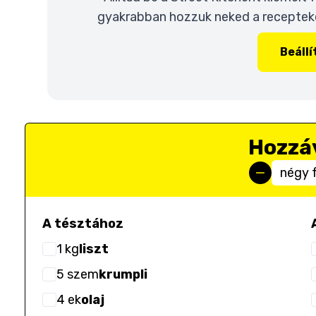
gyakrabban hozzuk neked a recepteket
Beáll
Hozzá
négy 
A tésztához
1
kg
liszt
5
szem
krumpli
4
ek
olaj