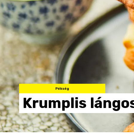
Pékség
Krumplis
lángo