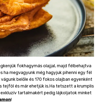
megkenjük fokhagymás olajjal, majd félbehajtva
 és ha megvagyunk még hagyjuk pihenni egy fél
 vágunk belőle és 170 fokos olajban egyenként
 tejföl és már ehetjük is.
Ha tetszett a krumplis
, exkluzív tartalmakért pedig lájkoljatok minket
ramon
!