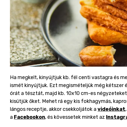
Ha megkelt, kinyújtjuk kb. fél centi vastagra és 
ismét kinyújtjuk. Ezt megismételjük még kétszer
órát a tésztát, majd kb. 10x10 cm-es négyzeteket
kisütjük őket. Mehet rá egy kis fokhagymás, kapros
lángos receptje, akkor csekkoljátok a
videóinkat
a
Facebookon
, és kövessetek minket az
Instag