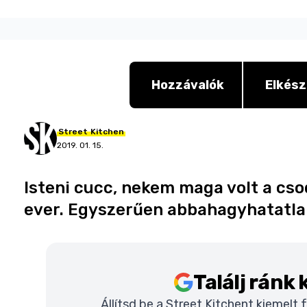
Hozzávalók
Elkész
Street
Kitchen
2019. 01. 15.
Isteni cucc, nekem maga volt a csod
ever. Egyszerűen abbahagyhatatla
Találj ránk
Állítsd be a Street Kitchent kiemelt