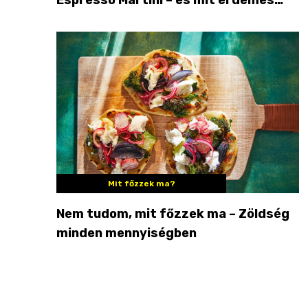
enni mellé?
Mit főzzek ma?
Nem tudom, mit főzzek ma – Zöldség
minden mennyiségben