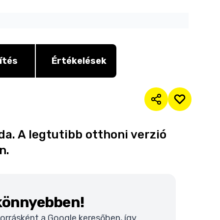
ítés
Értékelések
a. A legtutibb otthoni verzió
n.
 könnyebben!
 forrásként a Google keresőben, így