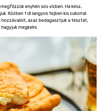
 megfőzzük enyhén sós vízben. Ha kész,
k. Közben 1 dl langyos tejben kis cukorral
a hozzávalóit, azaz bedagasztjuk a tésztát,
 hagyjuk megkelni.