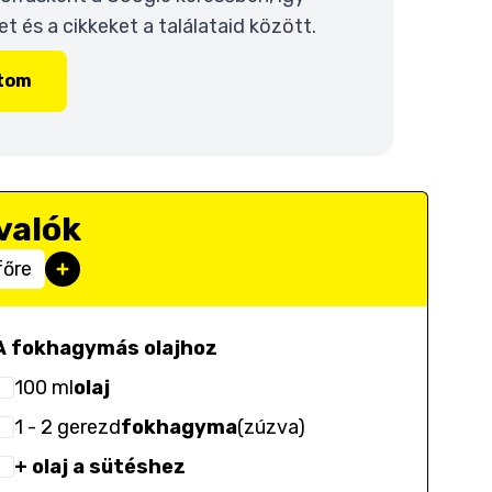
 és a cikkeket a találataid között.
ítom
valók
főre
A fokhagymás olajhoz
100
ml
olaj
1
- 2
gerezd
fokhagyma
(
zúzva
)
+ olaj a sütéshez