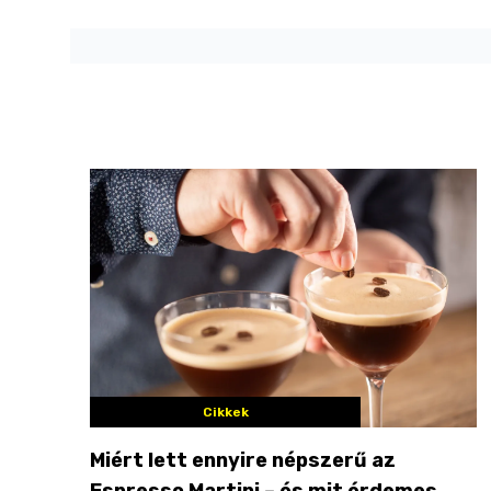
Cikkek
Miért lett ennyire népszerű az
Espresso Martini – és mit érdemes