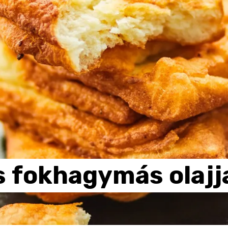
s
fokhagymás
olajj