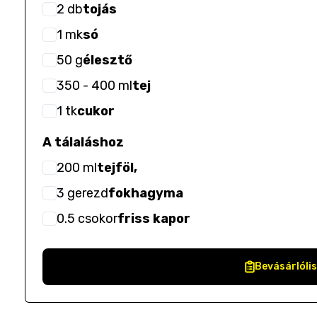
2
db
tojás
1
mk
só
50
g
élesztő
350
- 400
ml
tej
1
tk
cukor
A tálaláshoz
200
ml
tejföl,
3
gerezd
fokhagyma
0.5
csokor
friss kapor
Bevásárlóli