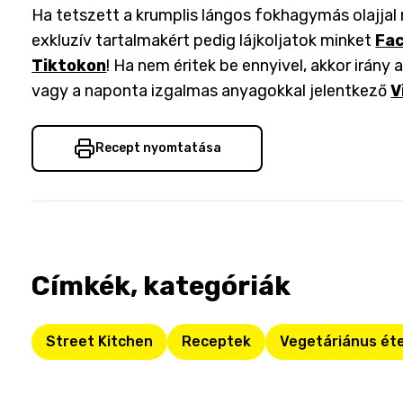
Ha tetszett a krumplis lángos fokhagymás olajjal 
exkluzív tartalmakért pedig lájkoljatok minket
Fa
Tiktokon
! Ha nem éritek be ennyivel, akkor irány 
vagy a naponta izgalmas anyagokkal jelentkező
V
Recept nyomtatása
Címkék, kategóriák
Street Kitchen
Receptek
Vegetáriánus ét