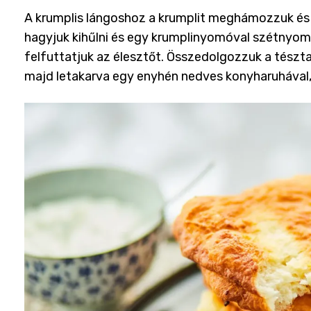
A krumplis lángoshoz a krumplit meghámozzuk és
hagyjuk kihűlni és egy krumplinyomóval szétnyomju
felfuttatjuk az élesztőt. Összedolgozzuk a tészt
majd letakarva egy enyhén nedves konyharuhával,