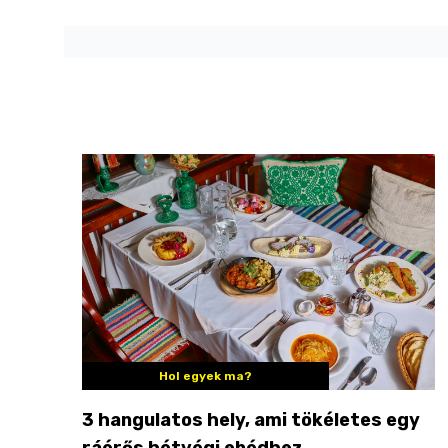
Hol egyek ma?
3 hangulatos hely, ami tökéletes egy
ráérős hétvégi ebédhez