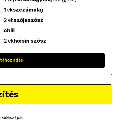
1
ek
szezámolaj
2
ek
szójaszósz
chili
2
ek
hoisin szósz
stához adás
zítés
 kelesztjük.