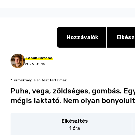
Hozzávalók
Elkész
Tobak
Botond
2026. 01. 15.
*Termékmegjelenítést tartalmaz
Puha, vega, zöldséges, gombás. Egy
mégis laktató. Nem olyan bonyolult
Elkészítés
1 óra