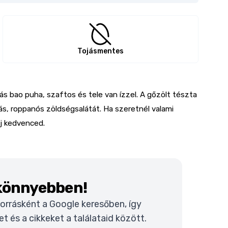
Tojásmentes
ás bao puha, szaftos és tele van ízzel. A gőzölt tészta
ás, roppanós zöldségsalátát. Ha szeretnél valami
új kedvenced.
 könnyebben!
 forrásként a Google keresőben, így
 és a cikkeket a találataid között.