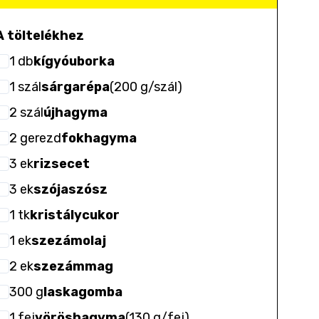
A töltelékhez
1
db
kígyóuborka
1
szál
sárgarépa
(
200 g/szál
)
2
szál
újhagyma
2
gerezd
fokhagyma
3
ek
rizsecet
3
ek
szójaszósz
1
tk
kristálycukor
1
ek
szezámolaj
2
ek
szezámmag
300
g
laskagomba
1
fej
vöröshagyma
(
130 g/fej
)