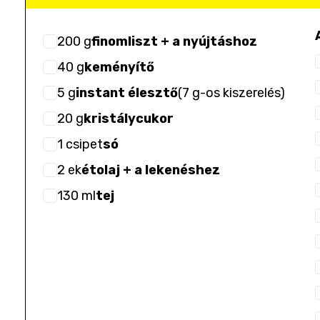
200
g
finomliszt + a nyújtáshoz
40
g
keményítő
5
g
instant élesztő
(
7 g-os kiszerelés
)
20
g
kristálycukor
1
csipet
só
2
ek
étolaj + a lekenéshez
130
ml
tej