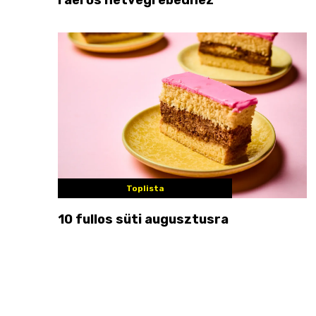
Toplista
10 fullos süti augusztusra