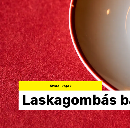
Ázsiai kaják
Laskagombás
b