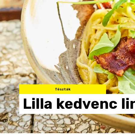
Tészták
Lilla
kedvenc
li