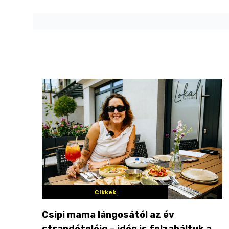
Cikkek
Csipi mama lángosától az év
strandételéig – idén is felzabáltuk a