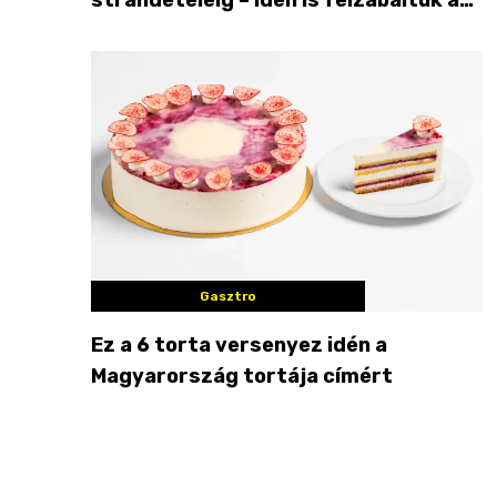
Balaton déli partját
Gasztro
Ez a 6 torta versenyez idén a
Magyarország tortája címért