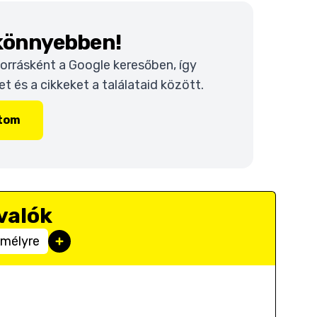
 könnyebben!
 forrásként a Google keresőben, így
 és a cikkeket a találataid között.
ítom
valók
emélyre