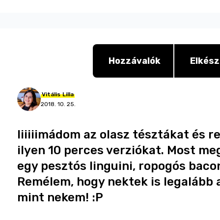
Hozzávalók
Elkész
Vitális
Lilla
2018. 10. 25.
Iiiiiimádom az olasz tésztákat és 
ilyen 10 perces verziókat. Most 
egy pesztós linguini, ropogós bac
Remélem, hogy nektek is legalább 
mint nekem! :P