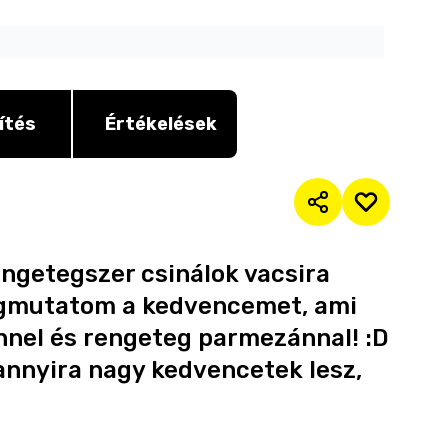
ítés
Értékelések
rengetegszer csinálok vacsira
megmutatom a kedvencemet, ami
onnel és rengeteg parmezánnal! :D
annyira nagy kedvencetek lesz,