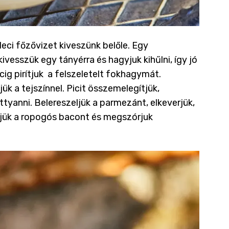
deci főzővizet kiveszünk belőle. Egy
ivesszük egy tányérra és hagyjuk kihűlni, így jó
cig pirítjuk a felszeletelt fokhagymát.
k a tejszínnel. Picit összemelegítjük,
ttyanni. Belereszeljük a parmezánt, elkeverjük,
eljük a ropogós bacont és megszórjuk