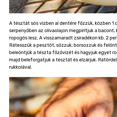
A tésztát sós vízben al dentére főzzük, közben 1 
serpenyőben az olívaolajon megpirítjuk a bacont, k
ropogós lesz. A visszamaradt zsiradékon kb. 2 per
Rátesszük a pesztót, sózzuk, borsozzuk és felöntjü
beleöntjük a tészta főzővizét és hagyjuk egyet ro
majd beleforgatjuk a tésztát és elzárjuk. Rátörd
rukkolával.