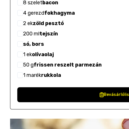
8
szelet
bacon
4
gerezd
fokhagyma
2
ek
zöld pesztó
200
ml
tejszín
só, bors
1
ek
olívaolaj
50
g
frissen reszelt parmezán
1
marék
rukkola
Bevásárlóli