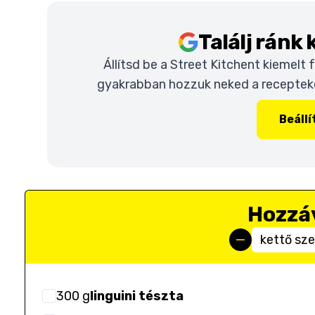
Találj ránk
Állítsd be a Street Kitchent kiemelt
gyakrabban hozzuk neked a recepteket
Beáll
Hozzá
kettő sz
300
g
linguini tészta