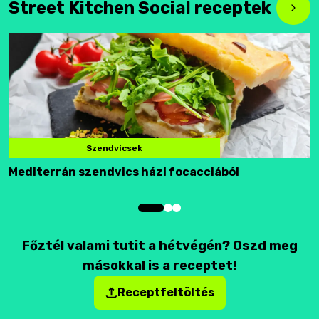
Street Kitchen Social receptek
Szendvicsek
Mediterrán szendvics házi focacciából
F
Főztél valami tutit a hétvégén? Oszd meg
másokkal is a receptet!
Receptfeltöltés