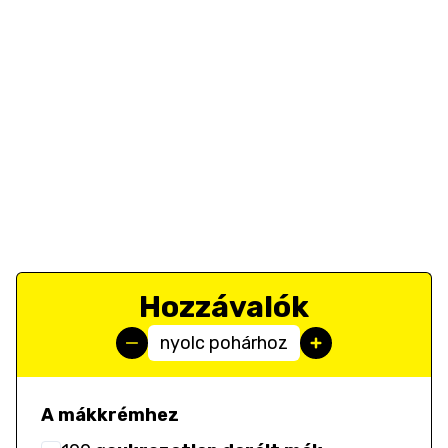
Hozzávalók
nyolc pohárhoz
A mákkrémhez