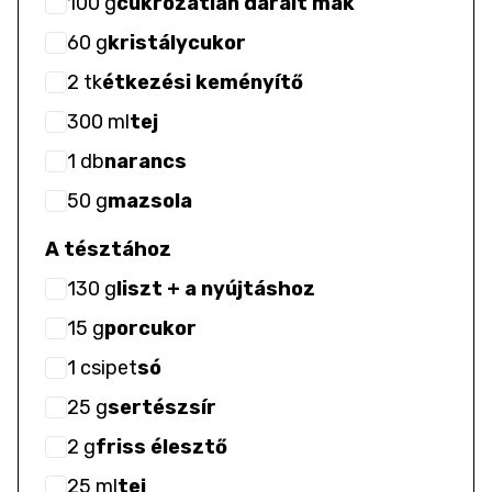
100
g
cukrozatlan darált mák
60
g
kristálycukor
2
tk
étkezési keményítő
300
ml
tej
1
db
narancs
50
g
mazsola
A tésztához
130
g
liszt + a nyújtáshoz
15
g
porcukor
1
csipet
só
25
g
sertészsír
2
g
friss élesztő
25
ml
tej