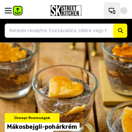
Ünnepi finomságok
Mákosbejgli-pohárkrém