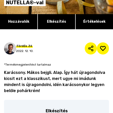
NUTELLA®-val
Hozzávalók
Elkészítés
Értékelések
Fördős
Zé
2022. 12. 10.
*Termékmegjelenítést tartalmaz
Karácsony. Mákos bejgli. Alap. Így hát újragondolva
kicsit ezt a klasszikust, mert ugye mi imádunk
mindent is újragondolni, idén karácsonykor legyen
belőle pohárkrém!
Elkészítés