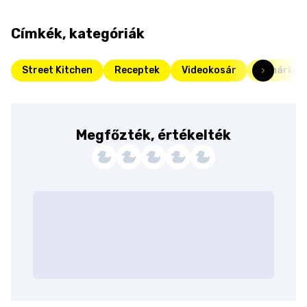
Címkék, kategóriák
Street Kitchen
Receptek
Videokosár
Pohárkré
Megfőzték, értékelték