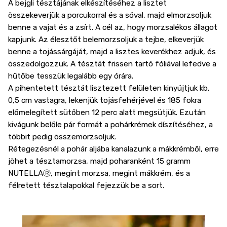
A bejgli tésztájának elkészítéséhez a lisztet
összekeverjük a porcukorral és a sóval, majd elmorzsoljuk
benne a vajat és a zsírt. A cél az, hogy morzsalékos állagot
kapjunk. Az élesztőt belemorzsoljuk a tejbe, elkeverjük
benne a tojássárgáját, majd a lisztes keverékhez adjuk, és
összedolgozzuk. A tésztát frissen tartó fóliával lefedve a
hűtőbe tesszük legalább egy órára.
A pihentetett tésztát lisztezett felületen kinyújtjuk kb.
0,5 cm vastagra, lekenjük tojásfehérjével és 185 fokra
előmelegített sütőben 12 perc alatt megsütjük. Ezután
kivágunk belőle pár formát a pohárkrémek díszítéséhez, a
többit pedig összemorzsoljuk.
Rétegezésnél a pohár aljába kanalazunk a mákkrémből, erre
jöhet a tésztamorzsa, majd poharanként 15 gramm
NUTELLAⓇ, megint morzsa, megint mákkrém, és a
félretett tésztalapokkal fejezzük be a sort.