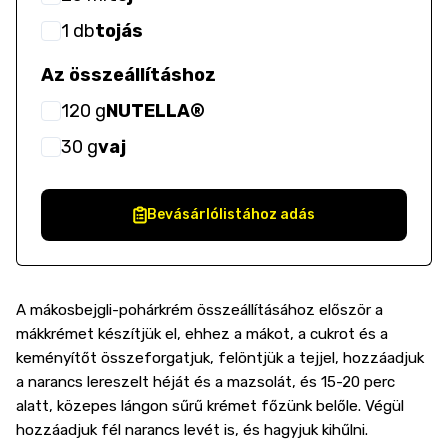
1
db
tojás
Az összeállításhoz
120
g
NUTELLA®
30
g
vaj
Bevásárlólistához adás
A mákosbejgli-pohárkrém összeállításához először a
mákkrémet készítjük el, ehhez a mákot, a cukrot és a
keményítőt összeforgatjuk, felöntjük a tejjel, hozzáadjuk
a narancs lereszelt héját és a mazsolát, és 15-20 perc
alatt, közepes lángon sűrű krémet főzünk belőle. Végül
hozzáadjuk fél narancs levét is, és hagyjuk kihűlni.