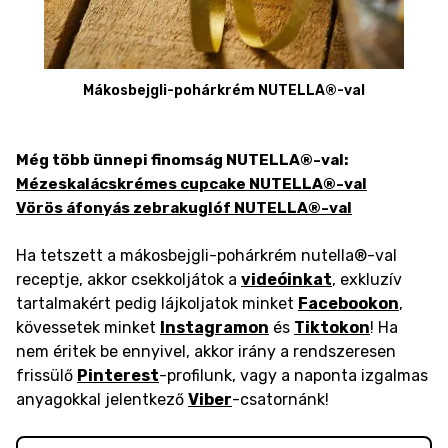
Mákosbejgli-pohárkrém NUTELLA®-val
Még több ünnepi finomság NUTELLA®-val:
Mézeskalácskrémes cupcake NUTELLA®-val
Vörös áfonyás zebrakuglóf NUTELLA®-val
Ha tetszett a mákosbejgli-pohárkrém nutella®-val
receptje, akkor csekkoljátok a
videóinkat
, exkluzív
tartalmakért pedig lájkoljatok minket
Facebookon
,
kövessetek minket
Instagramon
és
Tiktokon
! Ha
nem éritek be ennyivel, akkor irány a rendszeresen
frissülő
Pinterest
-profilunk, vagy a naponta izgalmas
anyagokkal jelentkező
Viber
-csatornánk!