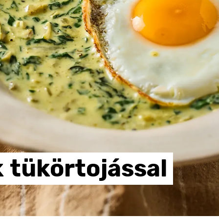
k
tükörtojással