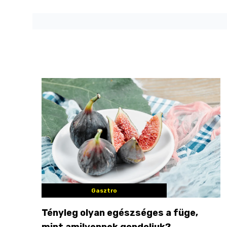
Gasztro
Tényleg olyan egészséges a füge,
mint amilyennek gondoljuk?