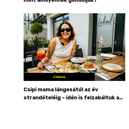
Cikkek
Csipi mama lángosától az év
strandételéig – idén is felzabáltuk a
Balaton déli partját