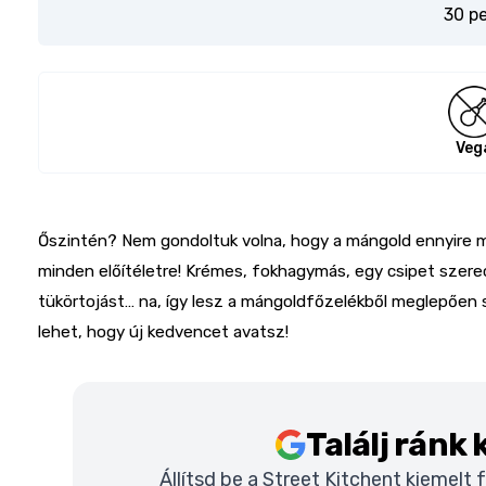
30 p
Veg
Őszintén? Nem gondoltuk volna, hogy a mángold ennyire me
minden előítéletre! Krémes, fokhagymás, egy csipet szere
tükörtojást… na, így lesz a mángoldfőzelékből meglepően
lehet, hogy új kedvencet avatsz!
Találj ránk
Állítsd be a Street Kitchent kiemelt