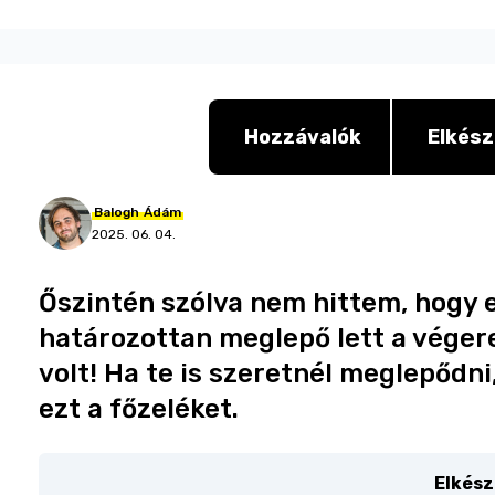
Hozzávalók
Elkész
Balogh
Ádám
2025. 06. 04.
Őszintén szólva nem hittem, hogy ez
határozottan meglepő lett a vége
volt! Ha te is szeretnél meglepődn
ezt a főzeléket.
Elkész