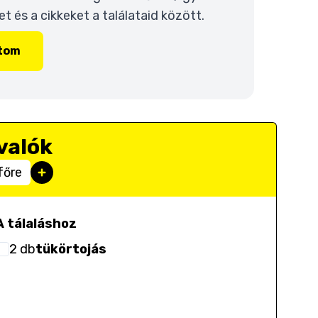
 és a cikkeket a találataid között.
ítom
valók
főre
A tálaláshoz
2
db
tükörtojás