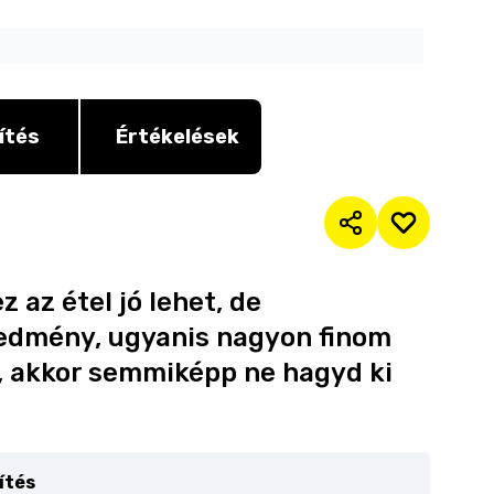
ítés
Értékelések
 az étel jó lehet, de
redmény, ugyanis nagyon finom
i, akkor semmiképp ne hagyd ki
ítés