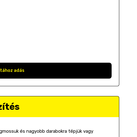
stához adás
zítés
megmossuk és nagyobb darabokra tépjük vagy