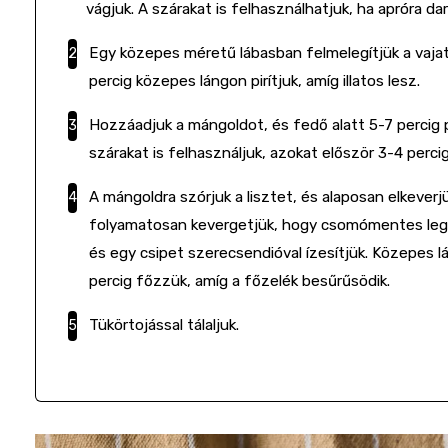
vágjuk. A szárakat is felhasználhatjuk, ha apróra dar
Egy közepes méretű lábasban felmelegítjük a vaja
percig közepes lángon pirítjuk, amíg illatos lesz.
Hozzáadjuk a mángoldot, és fedő alatt 5-7 percig
szárakat is felhasználjuk, azokat először 3-4 perci
A mángoldra szórjuk a lisztet, és alaposan elkever
folyamatosan kevergetjük, hogy csomómentes legyen
és egy csipet szerecsendióval ízesítjük. Közepes 
percig főzzük, amíg a főzelék besűrűsödik.
Tükörtojással tálaljuk.