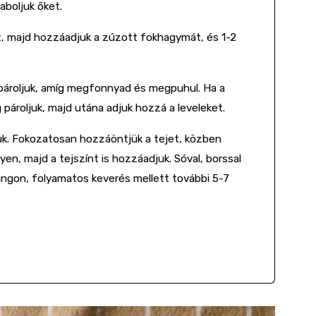
aboljuk őket.
t, majd hozzáadjuk a zúzott fokhagymát, és 1-2
 pároljuk, amíg megfonnyad és megpuhul. Ha a
g pároljuk, majd utána adjuk hozzá a leveleket.
jük. Fokozatosan hozzáöntjük a tejet, közben
, majd a tejszínt is hozzáadjuk. Sóval, borssal
lángon, folyamatos keverés mellett további 5-7