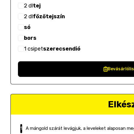
2
dl
tej
2
dl
főzőtejszín
só
bors
1
csipet
szerecsendió
Bevásárlóli
Elkés
A mángold szárát levágjuk, a leveleket alaposan 