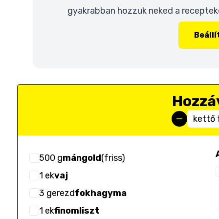
gyakrabban hozzuk neked a recepteket
Beáll
Hozzá
kettő 
500
g
mángold
(
friss
)
1
ek
vaj
3
gerezd
fokhagyma
1
ek
finomliszt