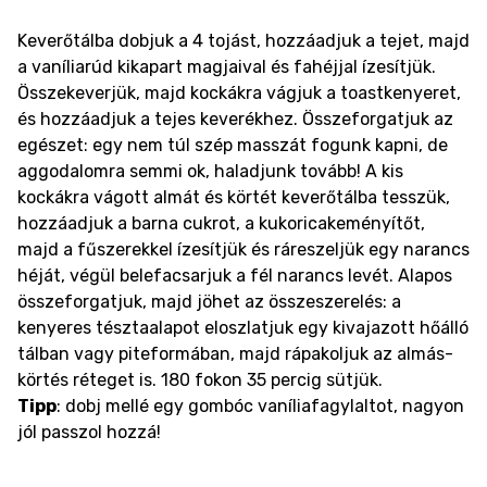
Keverőtálba dobjuk a 4 tojást, hozzáadjuk a tejet, majd
a vaníliarúd kikapart magjaival és fahéjjal ízesítjük.
Összekeverjük, majd kockákra vágjuk a toastkenyeret,
és hozzáadjuk a tejes keverékhez. Összeforgatjuk az
egészet: egy nem túl szép masszát fogunk kapni, de
aggodalomra semmi ok, haladjunk tovább! A kis
kockákra vágott almát és körtét keverőtálba tesszük,
hozzáadjuk a barna cukrot, a kukoricakeményítőt,
majd a fűszerekkel ízesítjük és ráreszeljük egy narancs
héját, végül belefacsarjuk a fél narancs levét. Alapos
összeforgatjuk, majd jöhet az összeszerelés: a
kenyeres tésztaalapot eloszlatjuk egy kivajazott hőálló
tálban vagy piteformában, majd rápakoljuk az almás-
körtés réteget is. 180 fokon 35 percig sütjük.
Tipp
: dobj mellé egy gombóc vaníliafagylaltot, nagyon
jól passzol hozzá!