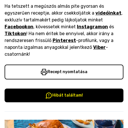
Ha tetszett a megúszós almás pite gyorsan és
egyszerűen receptje, akkor csekkoljátok a
videóinkat
,
exkluzív tartalmakért pedig lájkoljatok minket
Facebookon
, kövessetek minket
Instagramon
és
Tiktokon
! Ha nem éritek be ennyivel, akkor irány a
rendszeresen frissülő
Pinterest
-profilunk, vagy a
naponta izgalmas anyagokkal jelentkező
Viber
-
csatornánk!
Recept nyomtatása
Hibát találtam!