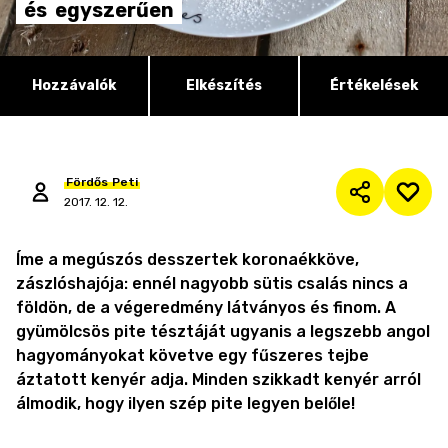
és
egyszerűen
Hozzávalók
Elkészítés
Értékelések
Fördős
Peti
2017. 12. 12.
Íme a megúszós desszertek koronaékköve,
zászlóshajója: ennél nagyobb sütis csalás nincs a
földön, de a végeredmény látványos és finom. A
gyümölcsös pite tésztáját ugyanis a legszebb angol
hagyományokat követve egy fűszeres tejbe
áztatott kenyér adja. Minden szikkadt kenyér arról
álmodik, hogy ilyen szép pite legyen belőle!