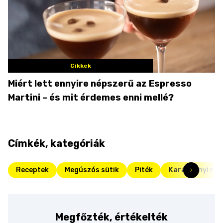
Cikkek
Miért lett ennyire népszerű az Espresso
Martini – és mit érdemes enni mellé?
Címkék, kategóriák
Receptek
Megúszós sütik
Piték
Karácsonyi rec
Megfőzték, értékelték