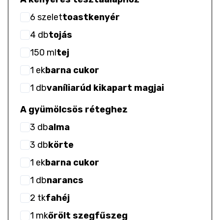
6
szelet
toastkenyér
4
db
tojás
150
ml
tej
1
ek
barna cukor
1
db
vaníliarúd kikapart magjai
A gyümölcsös réteghez
3
db
alma
3
db
körte
1
ek
barna cukor
1
db
narancs
2
tk
fahéj
1
mk
őrölt szegfűszeg