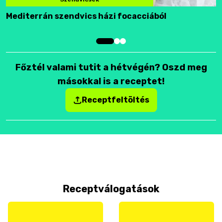
Mediterrán szendvics házi focacciából
F
Főztél valami tutit a hétvégén? Oszd meg
másokkal is a receptet!
Receptfeltöltés
Receptválogatások