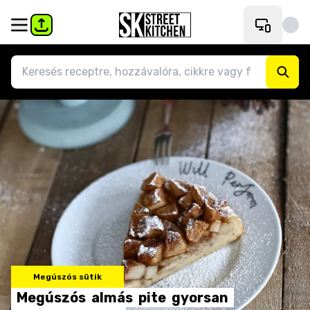
Megúszós sütik
Megúszós
almás
pite
gyorsan