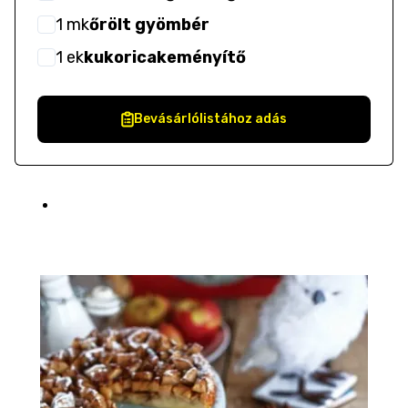
1
mk
őrölt gyömbér
1
ek
kukoricakeményítő
Bevásárlólistához adás