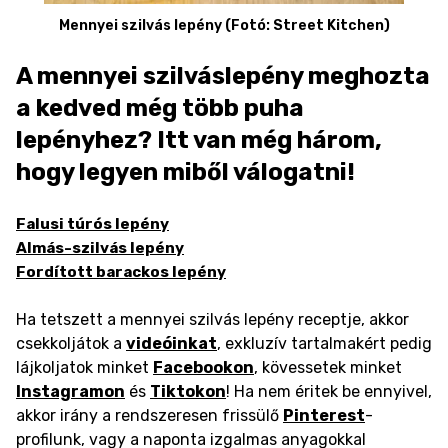
Mennyei szilvás lepény (Fotó: Street Kitchen)
A mennyei szilváslepény meghozta
a kedved még több puha
lepényhez? Itt van még három,
hogy legyen miből válogatni!
Falusi túrós lepény
Almás-szilvás lepény
Fordított barackos lepény
Ha tetszett a mennyei szilvás lepény receptje, akkor
csekkoljátok a
videóinkat
, exkluzív tartalmakért pedig
lájkoljatok minket
Facebookon
, kövessetek minket
Instagramon
és
Tiktokon
! Ha nem éritek be ennyivel,
akkor irány a rendszeresen frissülő
Pinterest
-
profilunk, vagy a naponta izgalmas anyagokkal