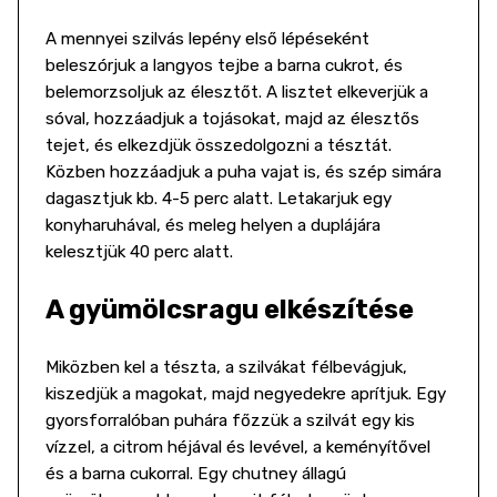
A mennyei szilvás lepény első lépéseként
beleszórjuk a langyos tejbe a barna cukrot, és
belemorzsoljuk az élesztőt. A lisztet elkeverjük a
sóval, hozzáadjuk a tojásokat, majd az élesztős
tejet, és elkezdjük összedolgozni a tésztát.
Közben hozzáadjuk a puha vajat is, és szép simára
dagasztjuk kb. 4-5 perc alatt. Letakarjuk egy
konyharuhával, és meleg helyen a duplájára
kelesztjük 40 perc alatt.
A gyümölcsragu elkészítése
Miközb
e
n kel a tészta, a szilvákat félbevágjuk,
kiszedjük a magokat, majd negyedekre aprítjuk. Egy
gyorsforralóban puhára főzzük a szilvát egy kis
vízzel, a citrom héjával és levével, a keményítővel
és a barna cukorral. Egy chutney állagú