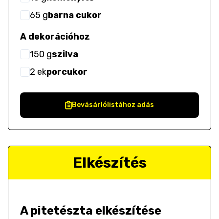
65
g
barna cukor
A dekorációhoz
150
g
szilva
2
ek
porcukor
Bevásárlólistához adás
Elkészítés
A pitetészta elkészítése