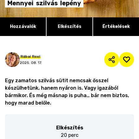
Mennyei
szilvás
lepény
Hozzávalók
Elkészítés
Értékelések
Rábai
Roxi
2025. 08. 17.
Egy zamatos szilvás sütit nemcsak ősszel
készülhetünk, hanem nyáron is. Vagy igazából
bármikor. És még másnap is puha… bár nem biztos,
hogy marad belőle.
Elkészítés
20 perc