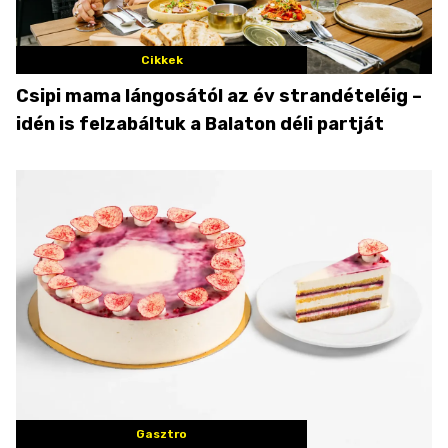
Cikkek
Csipi mama lángosától az év strandételéig –
idén is felzabáltuk a Balaton déli partját
Gasztro