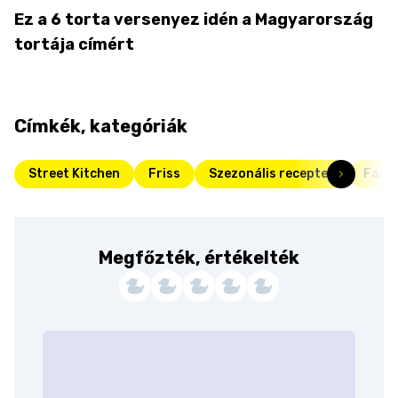
Ez a 6 torta versenyez idén a Magyarország
tortája címért
Címkék, kategóriák
Street Kitchen
Friss
Szezonális receptek
Fanta
Megfőzték, értékelték