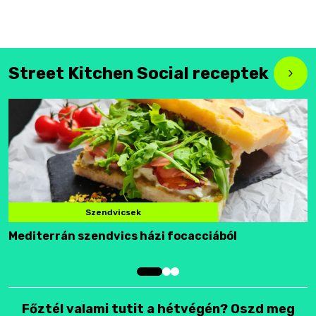
Street Kitchen Social receptek
Szendvicsek
Mediterrán szendvics házi focacciából
F
Főztél valami tutit a hétvégén? Oszd meg