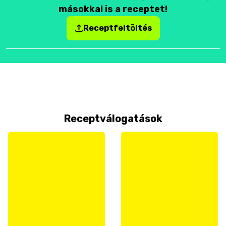
másokkal is a receptet!
Receptfeltöltés
Receptválogatások