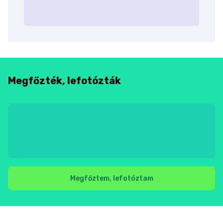
Megfőzték, lefotózták
Megfőztem, lefotóztam