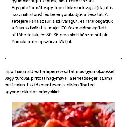
gyümölcsragut
kapunk, amit félreteszünk.
Egy piteformát vagy tepsit kikenünk vajjal (olajat is
használhatunk), és belenyomkodjuk a tésztát. A
tetejére kanalazzuk a szilvaragut, és rárakosgatjuk
a friss szilvákat is, majd 170 fokra előmelegített
sütőbe toljuk, és 30-35 perc alatt készre sütjük.
Porcukorral megszórva tálaljuk.
Tipp: használd ezt a lepénytésztát más gyümölcsökkel
vagy túróval, pirított hagymával, a lehetőségek száma
határtalan. Laktózmentesen is elkészítheted
ugyanezekkel az arányokkal.