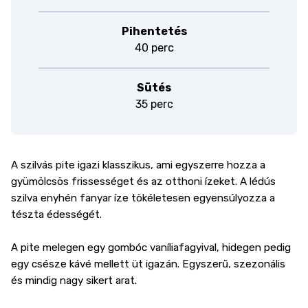
Pihentetés
40 perc
Sütés
35 perc
A szilvás pite igazi klasszikus, ami egyszerre hozza a
gyümölcsös frissességet és az otthoni ízeket. A lédús
szilva enyhén fanyar íze tökéletesen egyensúlyozza a
tészta édességét.
A pite melegen egy gombóc vaníliafagyival, hidegen pedig
egy csésze kávé mellett üt igazán. Egyszerű, szezonális
és mindig nagy sikert arat.