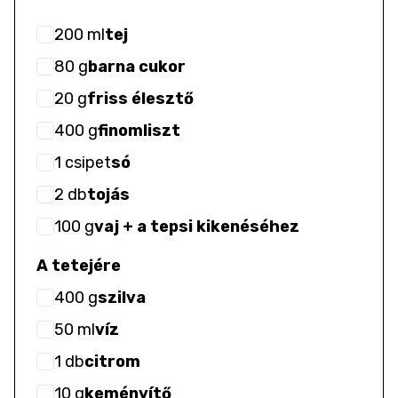
200
ml
tej
80
g
barna cukor
20
g
friss élesztő
400
g
finomliszt
1
csipet
só
2
db
tojás
100
g
vaj + a tepsi kikenéséhez
A tetejére
400
g
szilva
50
ml
víz
1
db
citrom
10
g
keményítő