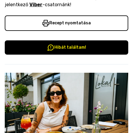
jelentkező
Viber
-csatornánk!
Recept nyomtatása
Hibát találtam!