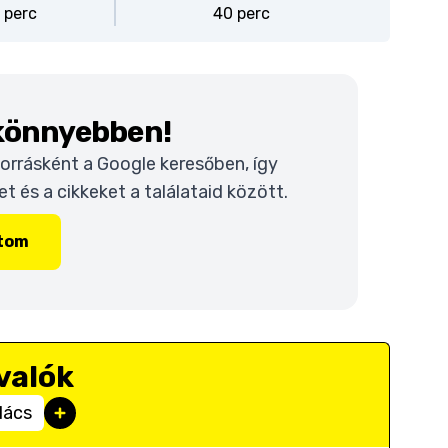
3 perc
40 perc
 könnyebben!
 forrásként a Google keresőben, így
 és a cikkeket a találataid között.
ítom
valók
lács