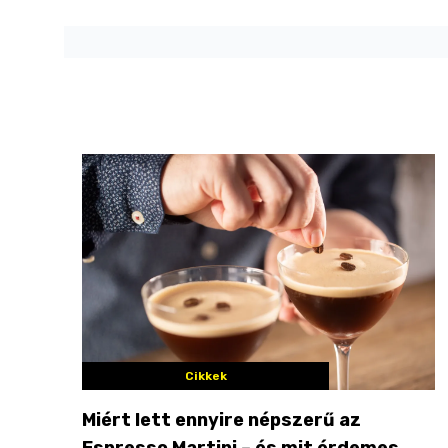
Cikkek
Miért lett ennyire népszerű az
Espresso Martini – és mit érdemes