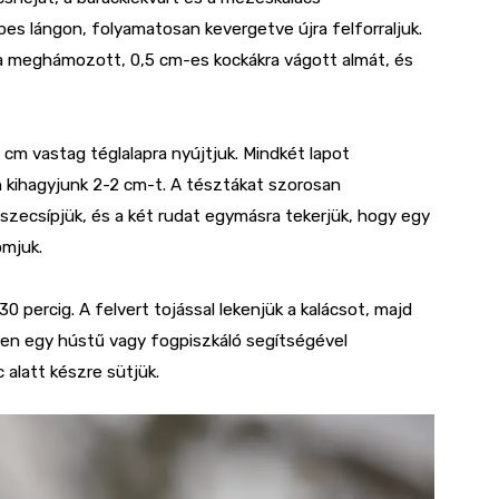
es lángon, folyamatosan kevergetve újra felforraljuk.
 a meghámozott, 0,5 cm-es kockákra vágott almát, és
 cm vastag téglalapra nyújtjuk. Mindkét lapot
en kihagyjunk 2-2 cm-t. A tésztákat szorosan
szecsípjük, és a két rudat egymásra tekerjük, hogy egy
omjuk.
30 percig. A felvert tojással lekenjük a kalácsot, majd
lyen egy hústű vagy fogpiszkáló segítségével
 alatt készre sütjük.