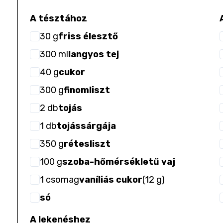
A tésztához
30
g
friss élesztő
300
ml
langyos tej
40
g
cukor
300
g
finomliszt
2
db
tojás
1
db
tojássárgája
350
g
rétesliszt
100
g
szoba-hőmérsékletű vaj
1
csomag
vaníliás cukor
(
12 g
)
só
A lekenéshez