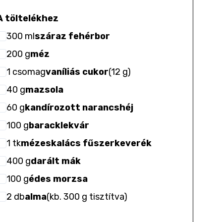
A töltelékhez
300
ml
száraz fehérbor
200
g
méz
1
csomag
vaníliás cukor
(
12 g
)
40
g
mazsola
60
g
kandírozott narancshéj
100
g
baracklekvár
1
tk
mézeskalács fűszerkeverék
400
g
darált mák
100
g
édes morzsa
2
db
alma
(
kb. 300 g tisztítva
)