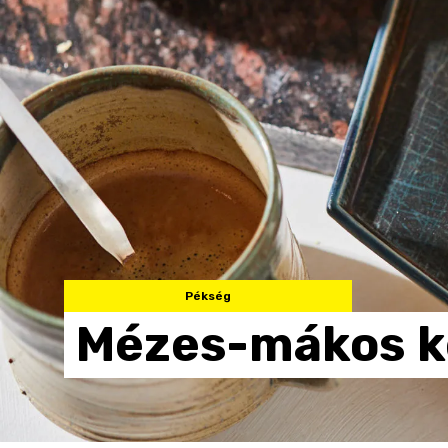
Pékség
Mézes-mákos
k