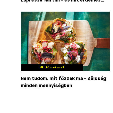
enni mellé?
Mit főzzek ma?
Nem tudom, mit főzzek ma – Zöldség
minden mennyiségben