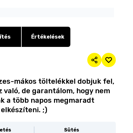
ítés
Értékelések
es-mákos töltelékkel dobjuk fel,
z való, de garantálom, hogy nem
ünk a több napos megmaradt
lkészíteni. ;)
etés
Sütés