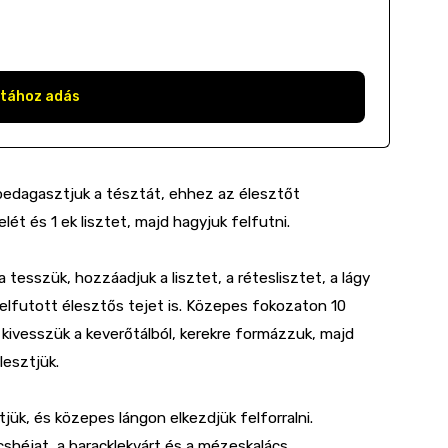
stához adás
bedagasztjuk a tésztát, ehhez az élesztőt
lét és 1 ek lisztet, majd hagyjuk felfutni.
tesszük, hozzáadjuk a lisztet, a réteslisztet, a lágy
a felfutott élesztős tejet is. Közepes fokozaton 10
kivesszük a keverőtálból, kerekre formázzuk, majd
lesztjük.
jük, és közepes lángon elkezdjük felforralni.
cshéjat, a baracklekvárt és a mézeskalács