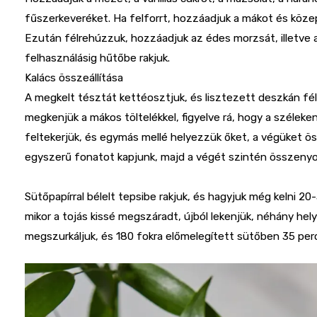
fűszerkeveréket. Ha felforrt, hozzáadjuk a mákot és közep
Ezután félrehúzzuk, hozzáadjuk az édes morzsát, illetve
felhasználásig hűtőbe rakjuk.
Kalács összeállítása
A megkelt tésztát kettéosztjuk, és lisztezett deszkán fél
megkenjük a mákos töltelékkel, figyelve rá, hogy a szélek
feltekerjük, és egymás mellé helyezzük őket, a végüket ös
egyszerű fonatot kapjunk, majd a végét szintén összeny
Sütőpapírral bélelt tepsibe rakjuk, és hagyjuk még kelni 20-
mikor a tojás kissé megszáradt, újból lekenjük, néhány he
megszurkáljuk, és 180 fokra előmelegített sütőben 35 perc