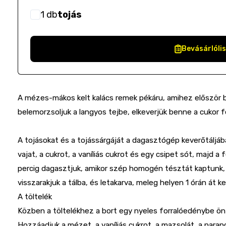
1
db
tojás
Bevásárlóli
A mézes-mákos kelt kalács remek pékáru, amihez először 
belemorzsoljuk a langyos tejbe, elkeverjük benne a cukor fe
A tojásokat és a tojássárgáját a dagasztógép keverőtáljába 
vajat, a cukrot, a vaníliás cukrot és egy csipet sót, majd 
percig dagasztjuk, amikor szép homogén tésztát kaptunk, 
visszarakjuk a tálba, és letakarva, meleg helyen 1 órán át ke
A töltelék
Közben a töltelékhez a bort egy nyeles forralóedénybe önt
Hozzáadjuk a mézet, a vaníliás cukrot, a mazsolát, a naran