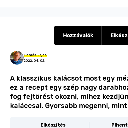
Hozzávalók
Elkész
Fördős
Lajos
2022. 04. 02.
A klasszikus kalácsot most egy méz
ez a recept egy szép nagy darabho
fog fejtörést okozni, mihez kezdj
kaláccsal. Gyorsabb megenni, mint e
Elkészítés
Pihent