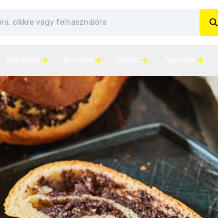
Receptek
Rovatok
Cikkek
Toplisták