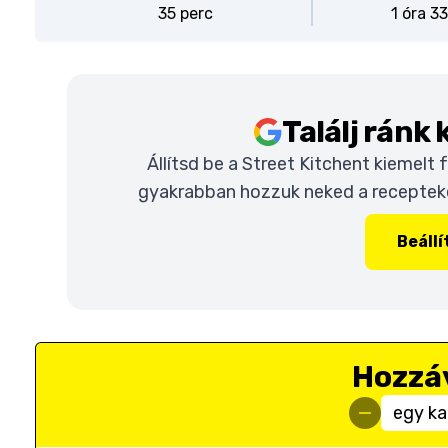
35 perc
1 óra 3
Találj ránk
Állítsd be a Street Kitchent kiemelt
gyakrabban hozzuk neked a recepteket
Beáll
Hozzá
egy ka