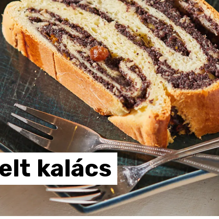
elt
kalács