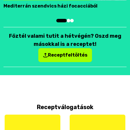
Mediterrán szendvics házi focacciából
F
Főztél valami tutit a hétvégén? Oszd meg
másokkal is a receptet!
Receptfeltöltés
Receptválogatások