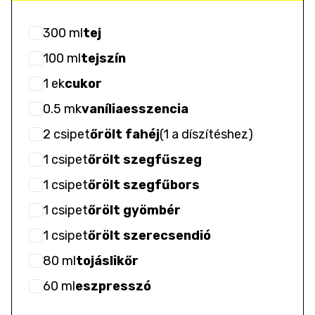
300
ml
tej
100
ml
tejszín
1
ek
cukor
0.5
mk
vaníliaesszencia
2
csipet
őrölt fahéj
(
1 a díszítéshez
)
1
csipet
őrölt szegfűszeg
1
csipet
őrölt szegfűbors
1
csipet
őrölt gyömbér
1
csipet
őrölt szerecsendió
80
ml
tojáslikőr
60
ml
eszpresszó