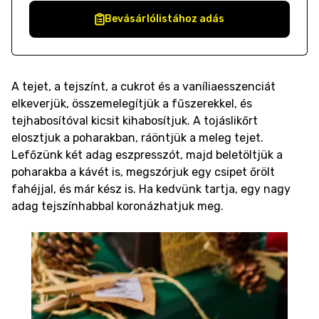
Bevásárlólistához adás
A tejet, a tejszínt, a cukrot és a vaníliaesszenciát
elkeverjük, összemelegítjük a fűszerekkel, és
tejhabosítóval kicsit kihabosítjuk. A tojáslikőrt
elosztjuk a poharakban, ráöntjük a meleg tejet.
Lefőzünk két adag eszpresszót, majd beletöltjük a
poharakba a kávét is, megszórjuk egy csipet őrölt
fahéjjal, és már kész is. Ha kedvünk tartja, egy nagy
adag tejszínhabbal koronázhatjuk meg.