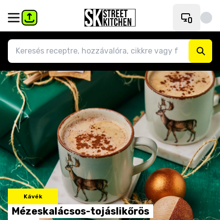
Kávék
Mézeskalácsos-tojáslikőrös