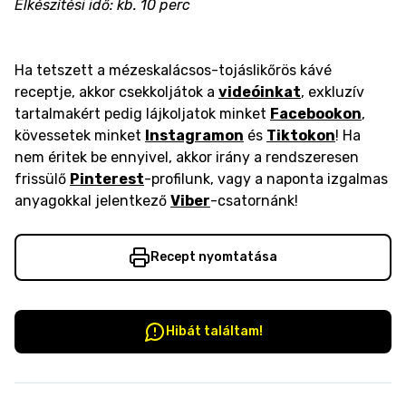
Elkészítési idő: kb. 10 perc
Ha tetszett a mézeskalácsos-tojáslikőrös kávé
receptje, akkor csekkoljátok a
videóinkat
, exkluzív
tartalmakért pedig lájkoljatok minket
Facebookon
,
kövessetek minket
Instagramon
és
Tiktokon
! Ha
nem éritek be ennyivel, akkor irány a rendszeresen
frissülő
Pinterest
-profilunk, vagy a naponta izgalmas
anyagokkal jelentkező
Viber
-csatornánk!
Recept nyomtatása
Hibát találtam!