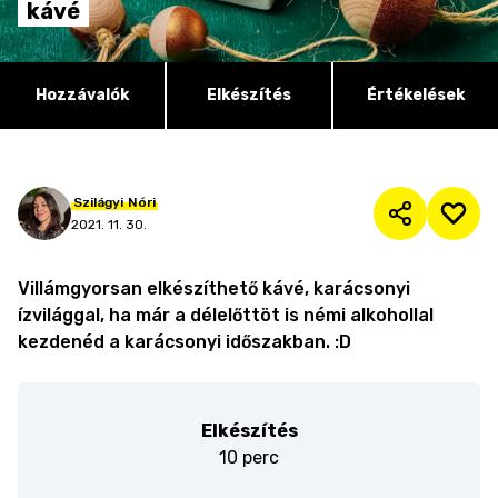
kávé
Hozzávalók
Elkészítés
Értékelések
Szilágyi
Nóri
2021. 11. 30.
Villámgyorsan elkészíthető kávé, karácsonyi
ízvilággal, ha már a délelőttöt is némi alkohollal
kezdenéd a karácsonyi időszakban. :D
Elkészítés
10 perc