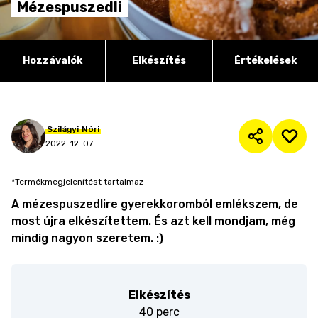
Mézespuszedli
Hozzávalók
Elkészítés
Értékelések
Szilágyi
Nóri
2022. 12. 07.
*Termékmegjelenítést tartalmaz
A mézespuszedlire gyerekkoromból emlékszem, de
most újra elkészítettem. És azt kell mondjam, még
mindig nagyon szeretem. :)
Elkészítés
40 perc