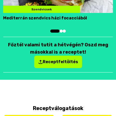
Szendvicsek
Mediterrán szendvics házi focacciából
F
Főztél valami tutit a hétvégén? Oszd meg
másokkal is a receptet!
Receptfeltöltés
Receptválogatások