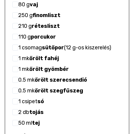
80
g
vaj
250
g
finomliszt
210
g
rétesliszt
110
g
porcukor
1
csomag
sütőpor
(
12 g-os kiszerelés
)
1
mk
őrölt fahéj
1
mk
őrölt gyömbér
0.5
mk
őrölt szerecsendió
0.5
mk
őrölt szegfűszeg
1
csipet
só
2
db
tojás
50
ml
tej