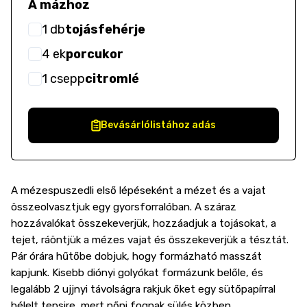
A mázhoz
1
db
tojásfehérje
4
ek
porcukor
1
csepp
citromlé
Bevásárlólistához adás
A mézespuszedli első lépéseként a mézet és a vajat
összeolvasztjuk egy gyorsforralóban. A száraz
hozzávalókat összekeverjük, hozzáadjuk a tojásokat, a
tejet, ráöntjük a mézes vajat és összekeverjük a tésztát.
Pár órára hűtőbe dobjuk, hogy formázható masszát
kapjunk. Kisebb diónyi golyókat formázunk belőle, és
legalább 2 ujjnyi távolságra rakjuk őket egy sütőpapírral
bélelt tepsire, mert nőni fognak sülés közben.