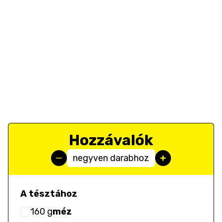
Hozzávalók
negyven darabhoz
A tésztához
160
g
méz