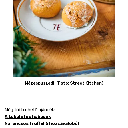
Mézespuszedli (Fotó: Street Kitchen)
Még több ehető ajándék:
A tökéletes habcsók
Narancsos trüffel 5 hozzávalóból