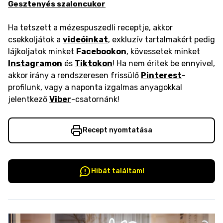
Gesztenyés szaloncukor
Ha tetszett a mézespuszedli receptje, akkor
csekkoljátok a
videóinkat
, exkluzív tartalmakért pedig
lájkoljatok minket
Facebookon
, kövessetek minket
Instagramon
és
Tiktokon
! Ha nem éritek be ennyivel,
akkor irány a rendszeresen frissülő
Pinterest
-
profilunk, vagy a naponta izgalmas anyagokkal
jelentkező
Viber
-csatornánk!
Recept nyomtatása
Hibát találtam!