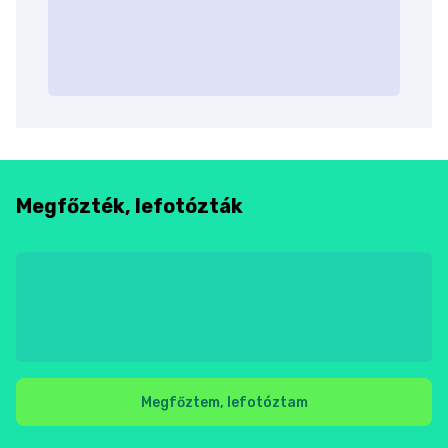
Megfőzték, lefotózták
Megfőztem, lefotóztam