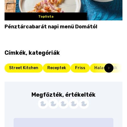
Toplista
Pénztárcabarát napi menü Domától
Címkék, kategóriák
Street Kitchen
Receptek
Friss
Halas kaják
Megfőzték, értékelték