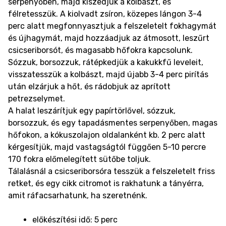
serpenyőben, majd kiszedjük a kolbászt, és
félretesszük. A kiolvadt zsíron, közepes lángon 3-4
perc alatt megfonnyasztjuk a felszeletelt fokhagymát
és újhagymát, majd hozzáadjuk az átmosott, leszűrt
csicseriborsót, és magasabb hőfokra kapcsolunk.
Sózzuk, borsozzuk, rátépkedjük a kakukkfű leveleit,
visszatesszük a kolbászt, majd újabb 3-4 perc pirítás
után elzárjuk a hőt, és rádobjuk az aprított
petrezselymet.
A halat leszárítjuk egy papírtörlővel, sózzuk,
borsozzuk, és egy tapadásmentes serpenyőben, magas
hőfokon, a kókuszolajon oldalanként kb. 2 perc alatt
kérgesítjük, majd vastagságtól függően 5-10 percre
170 fokra előmelegített sütőbe toljuk.
Tálalásnál a csicseriborsóra tesszük a felszeletelt friss
retket, és egy cikk citromot is rakhatunk a tányérra,
amit ráfacsarhatunk, ha szeretnénk.
előkészítési idő: 5 perc