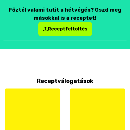
Főztél valami tutit a hétvégén? Oszd meg
másokkal is a receptet!
Receptfeltöltés
Receptválogatások