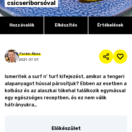
csicseriborsóval
Hozzávalók
Elkészítés
Értékelések
Forási
Ákos
2021. 07. 07.
Ismeritek a surf n’ turf kifejezést, amikor a tengeri
alapanyagot hússal párosítjuk? Ebben az esetben a
kolbász és az alaszkai tőkehal találkozik egymással
egy egészséges receptben, és ez nem válik
hátrányukra…
Előkészület