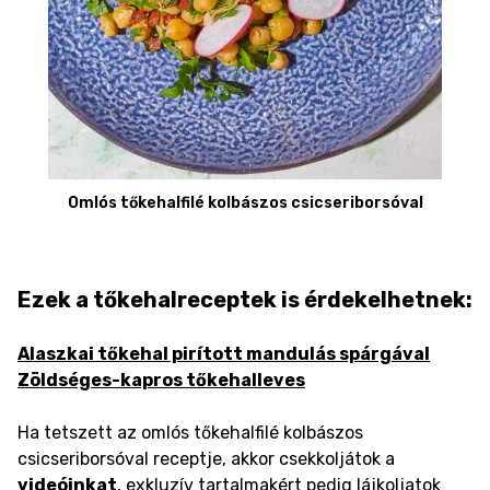
Omlós tőkehalfilé kolbászos csicseriborsóval
Ezek a tőkehalreceptek is érdekelhetnek:
Alaszkai tőkehal pirított mandulás spárgával
Zöldséges-kapros tőkehalleves
Ha tetszett az omlós tőkehalfilé kolbászos
csicseriborsóval receptje, akkor csekkoljátok a
videóinkat
, exkluzív tartalmakért pedig lájkoljatok