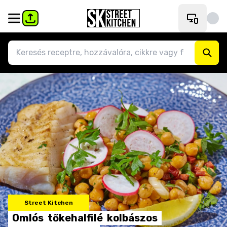
Street Kitchen
Omlós
tőkehalfilé
kolbászos