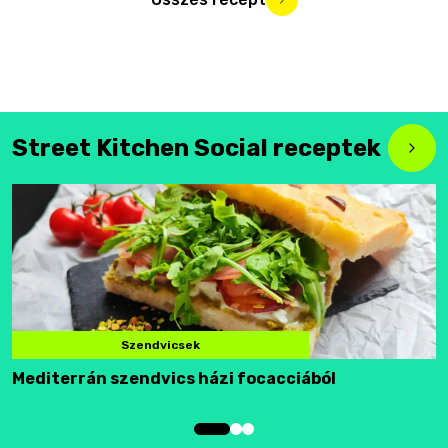
Street Kitchen Social receptek
Szendvicsek
Mediterrán szendvics házi focacciából
F