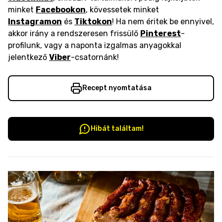
minket
Facebookon
, kövessetek minket
Instagramon
és
Tiktokon
! Ha nem éritek be ennyivel,
akkor irány a rendszeresen frissülő
Pinterest
-
profilunk, vagy a naponta izgalmas anyagokkal
jelentkező
Viber
-csatornánk!
Recept nyomtatása
Hibát találtam!