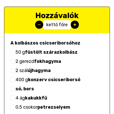
Hozzávalók
kettő főre
A kolbászos csicseriborsóhoz
50
g
füstölt szárazkolbász
2
gerezd
fokhagyma
2
szál
újhagyma
400
g
konzerv csicseriborsó
só, bors
4
ág
kakukkfű
0.5
csokor
petrezselyem