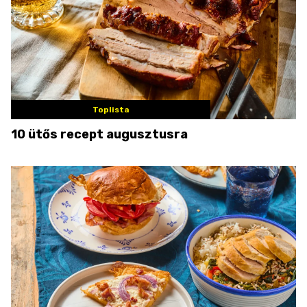
Toplista
10 ütős recept augusztusra