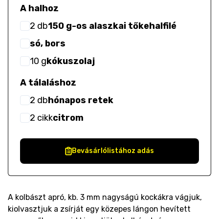
A halhoz
2
db
150 g-os alaszkai tőkehalfilé
só, bors
10
g
kókuszolaj
A tálaláshoz
2
db
hónapos retek
2
cikk
citrom
Bevásárlólistához adás
A kolbászt apró, kb. 3 mm nagyságú kockákra vágjuk,
kiolvasztjuk a zsírját egy közepes lángon hevített