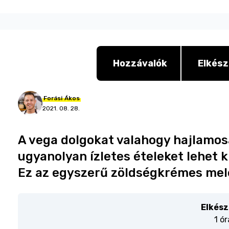
Hozzávalók
Elkész
Forási
Ákos
2021. 08. 28.
A vega dolgokat valahogy hajlamos
ugyanolyan ízletes ételeket lehet 
Ez az egyszerű zöldségkrémes mele
Elkész
1 ór