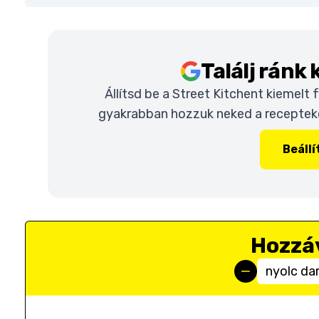
Találj ránk
Állítsd be a Street Kitchent kiemelt
gyakrabban hozzuk neked a recepteket
Beáll
Hozzá
nyolc da