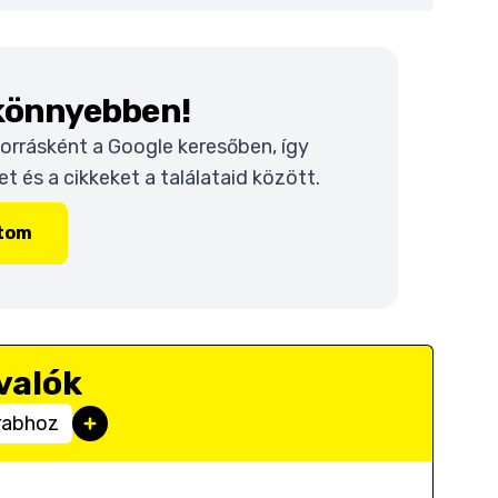
 könnyebben!
 forrásként a Google keresőben, így
 és a cikkeket a találataid között.
ítom
valók
rabhoz