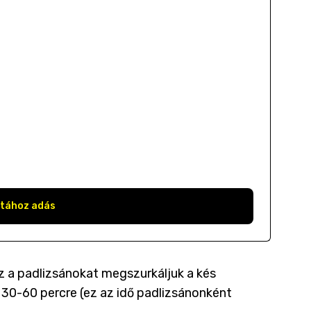
stához adás
 a padlizsánokat megszurkáljuk a kés
 30-60 percre (ez az idő padlizsánonként