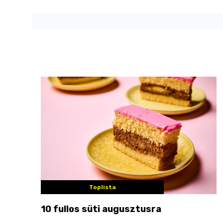
Toplista
10 fullos süti augusztusra