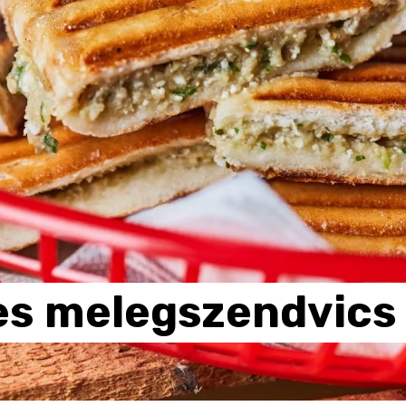
es
melegszendvics