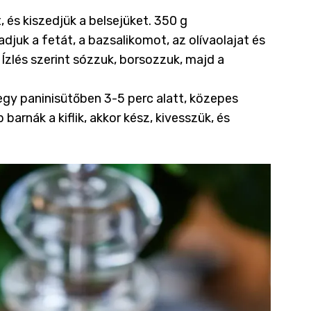
 és kiszedjük a belsejüket. 350 g
juk a fetát, a bazsalikomot, az olívaolajat és
zlés szerint sózzuk, borsozzuk, majd a
 egy paninisütőben 3-5 perc alatt, közepes
arnák a kiflik, akkor kész, kivesszük, és