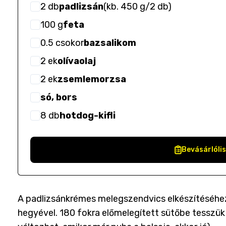
2
db
padlizsán
(
kb. 450 g/2 db
)
100
g
feta
0.5
csokor
bazsalikom
2
ek
olívaolaj
2
ek
zsemlemorzsa
só, bors
8
db
hotdog-kifli
Bevásárlóli
A padlizsánkrémes melegszendvics elkészítéséhez
hegyével. 180 fokra előmelegített sütőbe tesszük