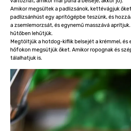
változhat, amikor már puha a belseje, akkor jó).
Amikor megsültek a padlizsánok, kettévágjuk őket,
padlizsánhúst egy aprítógépbe teszünk, és hozzáad
a zsemlemorzsát, és egynemű masszává aprítjuk. Í
hűtőben lehűtjük.
Megtöltjük a hotdog-kiflik belsejét a krémmel, és
hőfokon megsütjük őket. Amikor ropognak és szép b
tálalhatjuk is.