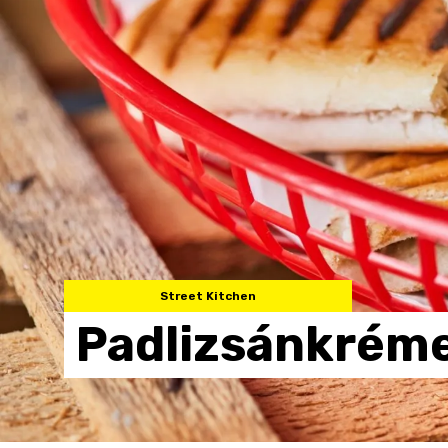
Street Kitchen
Padlizsánkrém