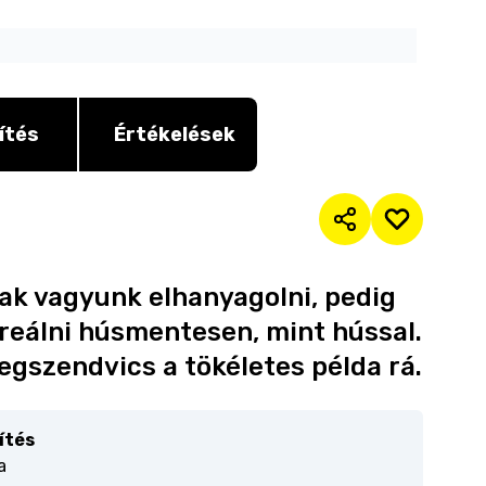
ítés
Értékelések
ak vagyunk elhanyagolni, pedig
kreálni húsmentesen, mint hússal.
gszendvics a tökéletes példa rá.
ítés
a