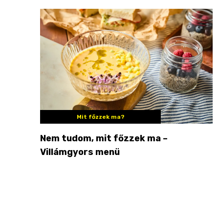
Mit főzzek ma?
Nem tudom, mit főzzek ma –
Villámgyors menü