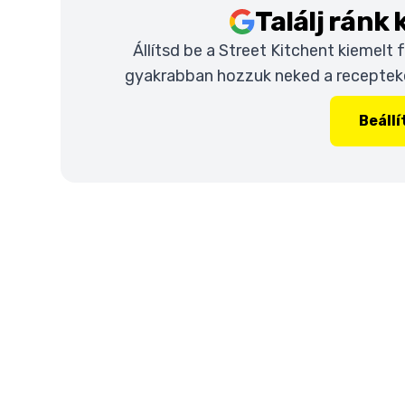
Találj ránk
Állítsd be a Street Kitchent kiemelt
gyakrabban hozzuk neked a recepteket
Beáll