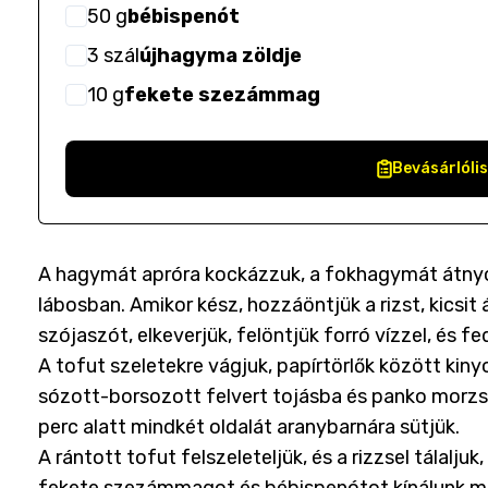
50
g
bébispenót
3
szál
újhagyma zöldje
10
g
fekete szezámmag
Bevásárlóli
A hagymát apróra kockázzuk, a fokhagymát átnyom
lábosban. Amikor kész, hozzáöntjük a rizst, kicsit 
szójaszót, elkeverjük, felöntjük forró vízzel, és f
A tofut szeletekre vágjuk, papírtörlők között kin
sózott-borsozott felvert tojásba és panko morzsá
perc alatt mindkét oldalát aranybarnára sütjük.
A rántott tofut felszeleteljük, és a rizzsel tálalj