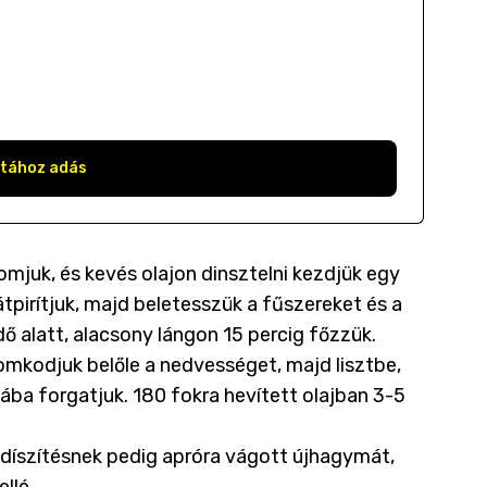
stához adás
juk, és kevés olajon dinsztelni kezdjük egy
átpirítjuk, majd beletesszük a fűszereket és a
edő alatt, alacsony lángon 15 percig főzzük.
yomkodjuk belőle a nedvességet, majd lisztbe,
ba forgatjuk. 180 fokra hevített olajban 3-5
uk, díszítésnek pedig apróra vágott újhagymát,