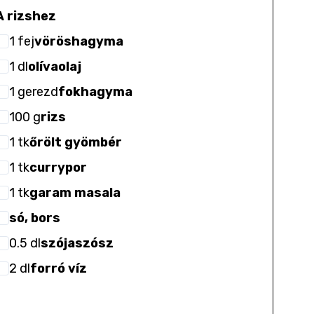
A rizshez
1
fej
vöröshagyma
1
dl
olívaolaj
1
gerezd
fokhagyma
100
g
rizs
1
tk
őrölt gyömbér
1
tk
currypor
1
tk
garam masala
só, bors
0.5
dl
szójaszósz
2
dl
forró víz