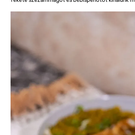
fekete szezámmagot és bébispenótot kínálunk me