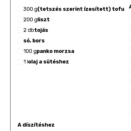
300
g
(tetszés szerint ízesített) tofu
200
g
liszt
2
db
tojás
só, bors
100
g
panko morzsa
1
l
olaj a sütéshez
A díszítéshez