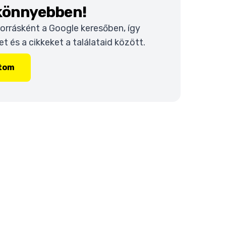
 könnyebben!
 forrásként a Google keresőben, így
 és a cikkeket a találataid között.
ítom