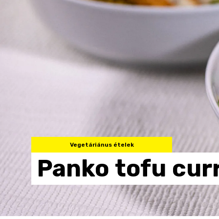
Vegetáriánus ételek
Panko
tofu
cur