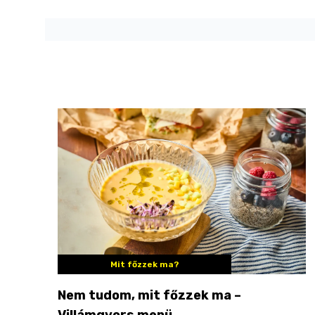
Mit főzzek ma?
Nem tudom, mit főzzek ma –
Villámgyors menü