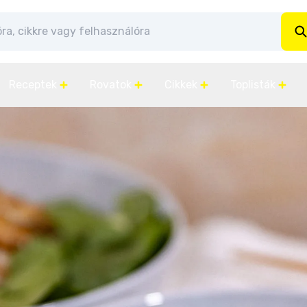
Receptek
Rovatok
Cikkek
Toplisták