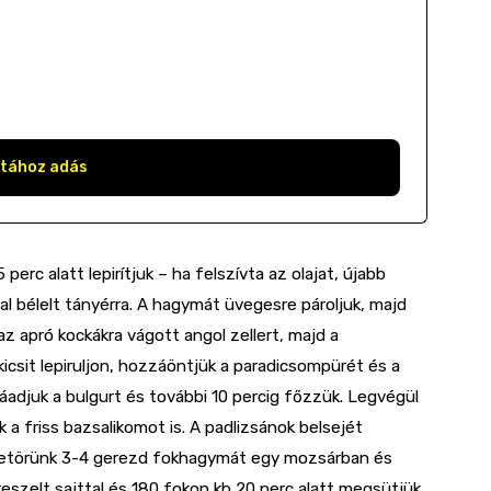
stához adás
perc alatt lepirítjuk – ha felszívta az olajat, újabb
l bélelt tányérra. A hagymát üvegesre pároljuk, majd
z apró kockákra vágott angol zellert, majd a
icsit lepiruljon, hozzáöntjük a paradicsompürét és a
záadjuk a bulgurt és további 10 percig főzzük. Legvégül
k a friss bazsalikomot is. A padlizsánok belsejét
összetörünk 3-4 gerezd fokhagymát egy mozsárban és
reszelt sajttal és 180 fokon kb 20 perc alatt megsütjük.