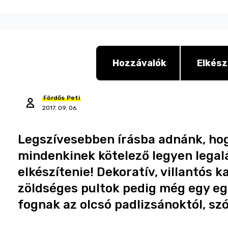
Hozzávalók
Elkész
Fördős
Peti
2017. 09. 06.
Legszívesebben írásba adnánk, ho
mindenkinek kötelező legyen legalá
elkészítenie! Dekoratív, villantós k
zöldséges pultok pedig még egy eg
fognak az olcsó padlizsánoktól, sz