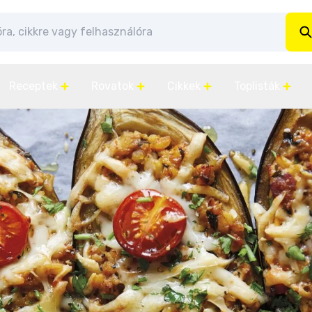
Receptek
Rovatok
Cikkek
Toplisták