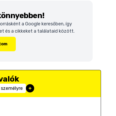
 könnyebben!
 forrásként a Google keresőben, így
 és a cikkeket a találataid között.
ítom
valók
 személyre