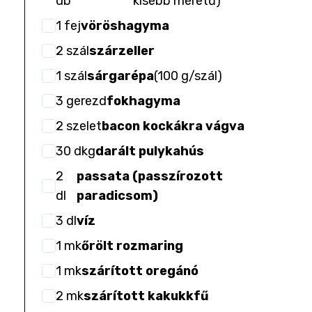
db
kisebb méretű
)
1
fej
vöröshagyma
2
szál
szárzeller
1
szál
sárgarépa
(
100 g/szál
)
3
gerezd
fokhagyma
2
szelet
bacon kockákra vágva
30
dkg
darált pulykahús
2
passata (passzírozott
dl
paradicsom)
3
dl
víz
1
mk
őrölt rozmaring
1
mk
szárított oregánó
2
mk
szárított kakukkfű