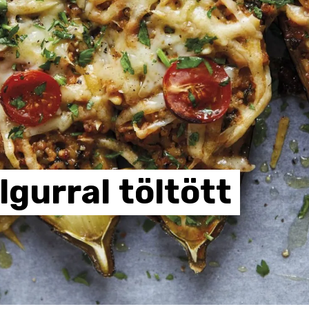
lgurral
töltött