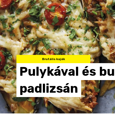
Brutális kaják
Pulykával
és
bu
padlizsán