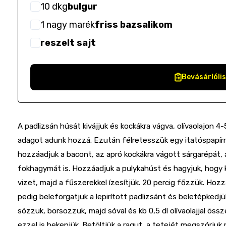
10
dkg
bulgur
1
nagy marék
friss bazsalikom
reszelt sajt
Bevásárlóli
A padlizsán húsát kivájjuk és kockákra vágva, olívaolajon 4-5 
adagot adunk hozzá. Ezután félretesszük egy itatóspapírra
hozzáadjuk a bacont, az apró kockákra vágott sárgarépát, a
fokhagymát is. Hozzáadjuk a pulykahúst és hagyjuk, hogy k
vizet, majd a fűszerekkel ízesítjük. 20 percig főzzük. Hoz
pedig beleforgatjuk a lepirított padlizsánt és beletépkedjü
sózzuk, borsozzuk, majd sóval és kb 0,5 dl olívaolajjal 
ezzel is bekenjük. Betöltjük a ragut, a tetejét megszórjuk 