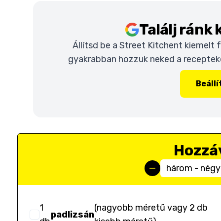
Találj ránk
Állítsd be a Street Kitchent kiemelt
gyakrabban hozzuk neked a recepteket
Beáll
Hozzá
három - négy
1
(
nagyobb méretű vagy 2 db
padlizsán