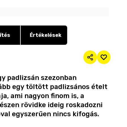
ítés
Értékelések
gy padlizsán szezonban
bb egy töltött padlizsános ételt
aja, ami nagyon finom is, a
észen rövidke ideig roskadozni
óval egyszerűen nincs kifogás.