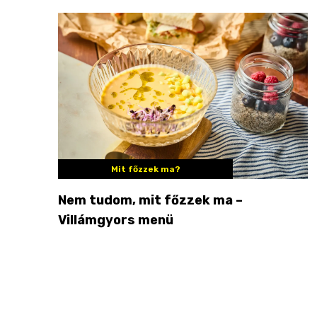
Mit főzzek ma?
Nem tudom, mit főzzek ma –
Villámgyors menü