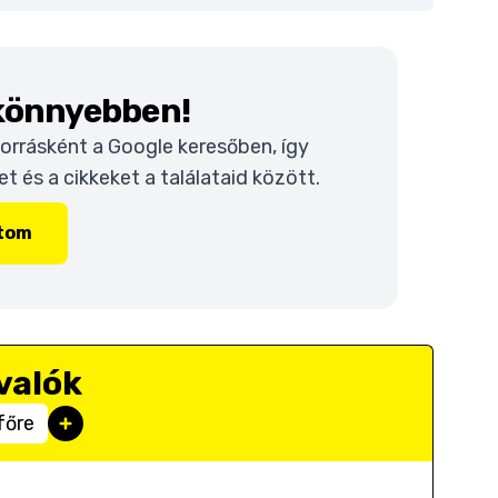
 könnyebben!
 forrásként a Google keresőben, így
 és a cikkeket a találataid között.
ítom
valók
főre