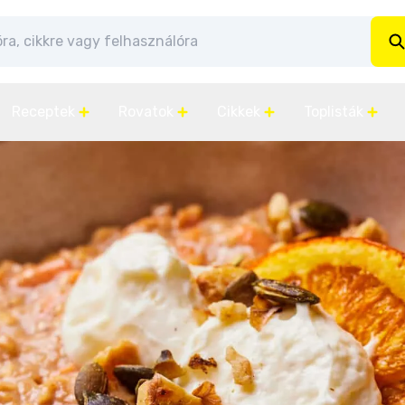
Receptek
Rovatok
Cikkek
Toplisták