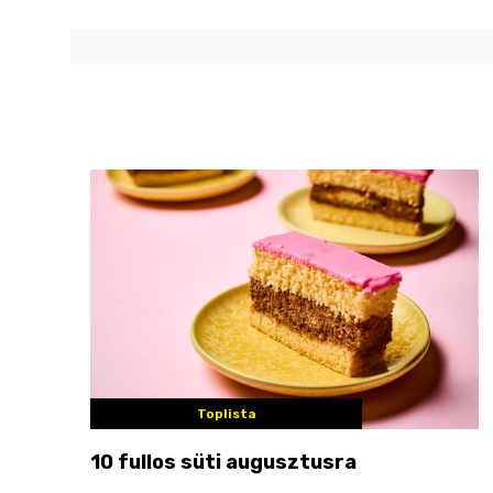
Toplista
10 fullos süti augusztusra