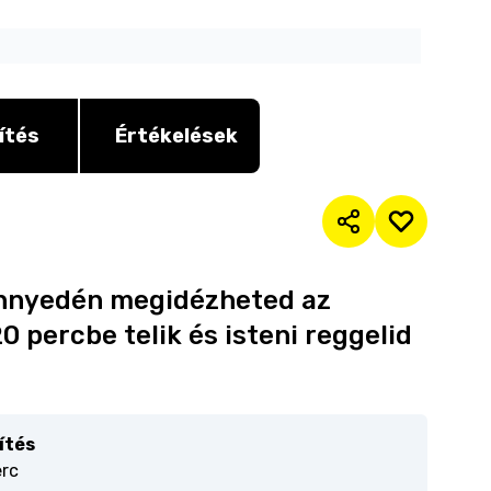
ítés
Értékelések
könnyedén megidézheted az
0 percbe telik és isteni reggelid
ítés
erc