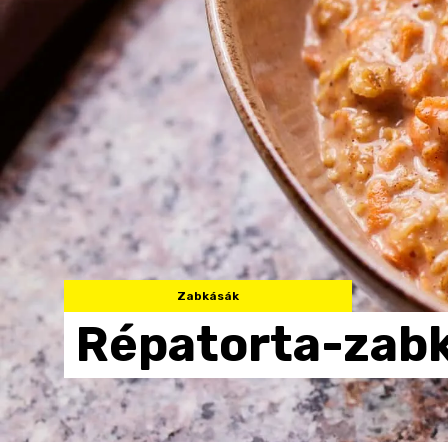
Zabkásák
Répatorta-zab