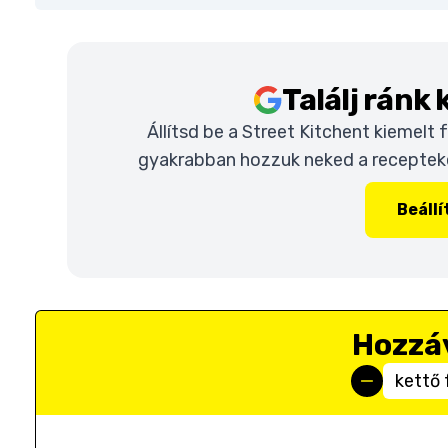
Találj ránk
Állítsd be a Street Kitchent kiemelt
gyakrabban hozzuk neked a recepteket
Beáll
Hozzá
kettő 