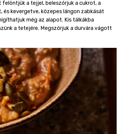
elöntjük a tejjel, beleszórjuk a cukrot, a
pát, és kevergetve, közepes lángon zabkását
 hígíthatjuk még az alapot. Kis tálkákba
zünk a tetejére. Megszórjuk a durvára vágott