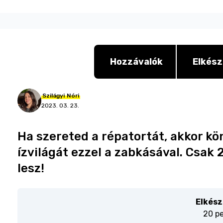
Hozzávalók
Elkész
Szilágyi
Nóri
2023. 03. 23.
Ha szereted a répatortát, akkor 
ízvilágát ezzel a zabkásával. Csak 2
lesz!
Elkész
20 p