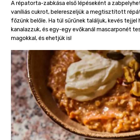
A répatorta-zabkása első lépéseként a zabpelyhet f
vaníliás cukrot, belereszeljük a megtisztított ré
főzünk belőle. Ha túl sűrűnek találjuk, kevés tejjel
kanalazzuk, és egy-egy evőkanál mascarponét tes
magokkal, és ehetjük is!