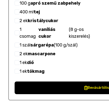
100
g
apró szemű zabpehely
400
ml
tej
2
ek
kristálycukor
1
vaníliás
(
8 g-os
csomag
cukor
kiszerelés
)
1
szál
sárgarépa
(
100 g/szál
)
2
ek
mascarpone
1
ek
dió
1
ek
tökmag
Bevásárlóli