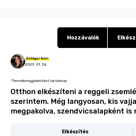
Hozzávalók
Elkész
Szilágyi
Nóri
2023. 01. 26.
*Termékmegjelenítést tartalmaz
Otthon elkészíteni a reggeli zseml
szerintem. Még langyosan, kis vajj
megpakolva, szendvicsalapként is m
Elkészítés