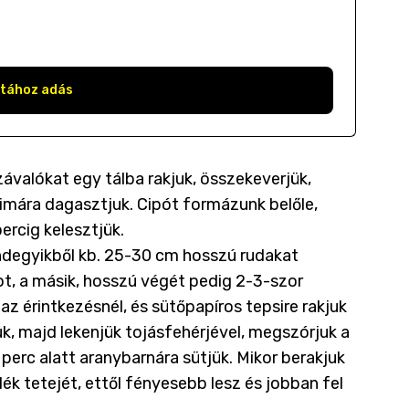
stához adás
valókat egy tálba rakjuk, összekeverjük,
 simára dagasztjuk. Cipót formázunk belőle,
percig kelesztjük.
indegyikből kb. 25-30 cm hosszú rudakat
ot, a másik, hosszú végét pedig 2-3-szor
az érintkezésnél, és sütőpapíros tepsire rakjuk
uk, majd lekenjük tojásfehérjével, megszórjuk a
perc alatt aranybarnára sütjük. Mikor berakjuk
lék tetejét, ettől fényesebb lesz és jobban fel