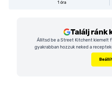
1 óra
Találj ránk
Állítsd be a Street Kitchent kiemelt
gyakrabban hozzuk neked a recepteket
Beáll