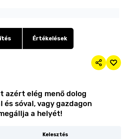
ítés
Értékelések
ét azért elég menő dolog
al és sóval, vagy gazdagon
egállja a helyét!
Kelesztés