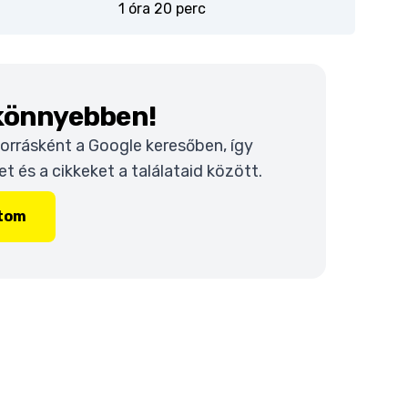
1 óra 20 perc
 könnyebben!
 forrásként a Google keresőben, így
 és a cikkeket a találataid között.
ítom