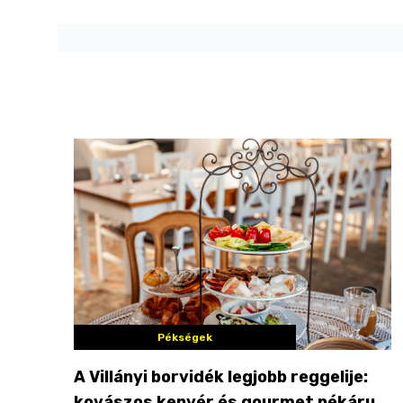
Pékségek
A Villányi borvidék legjobb reggelije:
kovászos kenyér és gourmet pékáruk