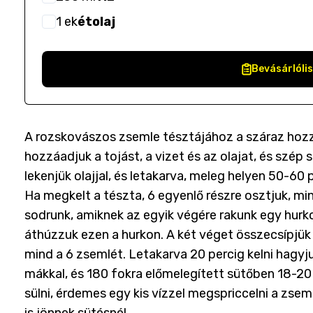
1
ek
étolaj
Bevásárlóli
A rozskovászos zsemle tésztájához a száraz hozzá
hozzáadjuk a tojást, a vizet és az olajat, és szép
lekenjük olajjal, és letakarva, meleg helyen 50-60 
Ha megkelt a tészta, 6 egyenlő részre osztjuk, m
sodrunk, amiknek az egyik végére rakunk egy hurk
áthúzzuk ezen a hurkon. A két véget összecsípjük 
mind a 6 zsemlét. Letakarva 20 percig kelni hagyj
mákkal, és 180 fokra előmelegített sütőben 18-20 
sülni, érdemes egy kis vízzel megspriccelni a zsem