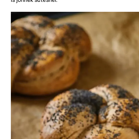
is jönnek sütésnél.