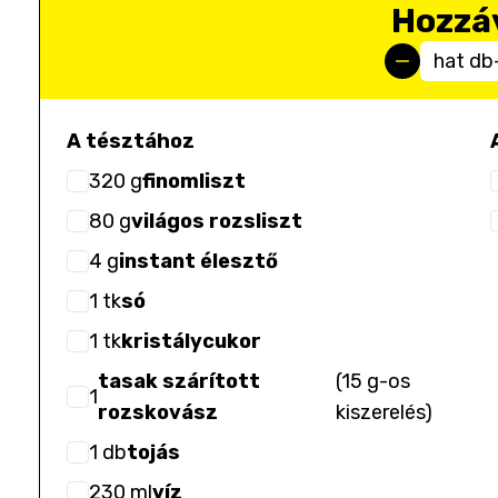
Hozzá
hat db
A tésztához
320
g
finomliszt
80
g
világos rozsliszt
4
g
instant élesztő
1
tk
só
1
tk
kristálycukor
tasak szárított
(
15 g-os
1
rozskovász
kiszerelés
)
1
db
tojás
230
ml
víz