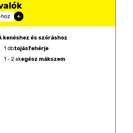
valók
-hoz
A kenéshez és szóráshoz
1
db
tojásfehérje
1
- 2
ek
egész mákszem