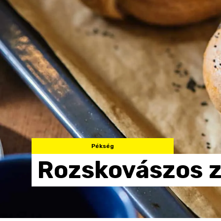
Pékség
Rozskovászos