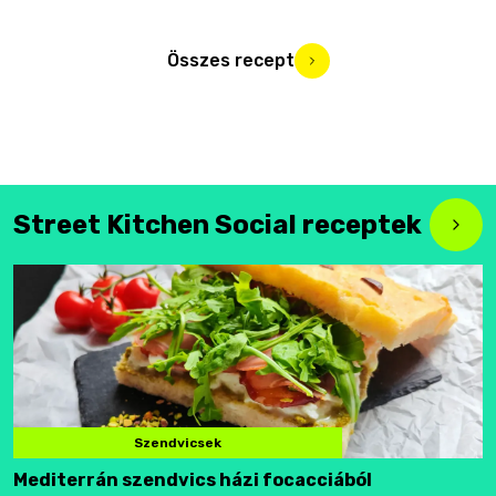
Összes recept
Street Kitchen Social receptek
Szendvicsek
Mediterrán szendvics házi focacciából
F