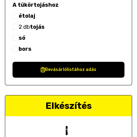
A tükörtojáshoz
étolaj
2
db
tojás
só
bors
Bevásárlólistához adás
Elkészítés