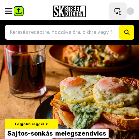
Legjobb reggelik
Sajtos-sonkás
melegszendvics