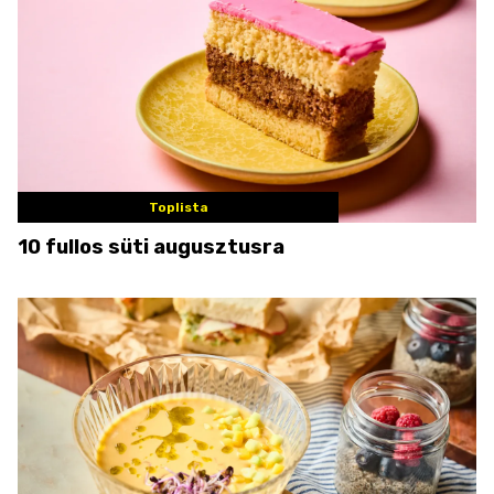
Toplista
10 fullos süti augusztusra