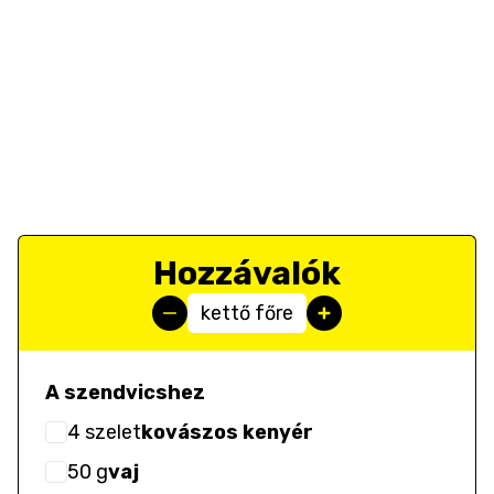
Hozzávalók
kettő főre
A szendvicshez
4
szelet
kovászos kenyér
50
g
vaj