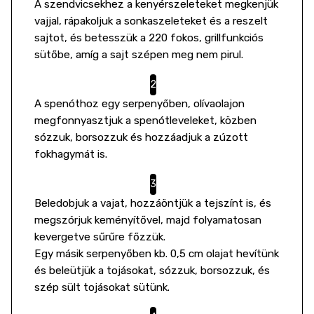
A szendvicsekhez a kenyérszeleteket megkenjük
vajjal, rápakoljuk a sonkaszeleteket és a reszelt
sajtot, és betesszük a 220 fokos, grillfunkciós
sütőbe, amíg a sajt szépen meg nem pirul.
A spenóthoz egy serpenyőben, olívaolajon
megfonnyasztjuk a spenótleveleket, közben
sózzuk, borsozzuk és hozzáadjuk a zúzott
fokhagymát is.
Beledobjuk a vajat, hozzáöntjük a tejszínt is, és
megszórjuk keményítővel, majd folyamatosan
kevergetve sűrűre főzzük.
Egy másik serpenyőben kb. 0,5 cm olajat hevítünk
és beleütjük a tojásokat, sózzuk, borsozzuk, és
szép sült tojásokat sütünk.