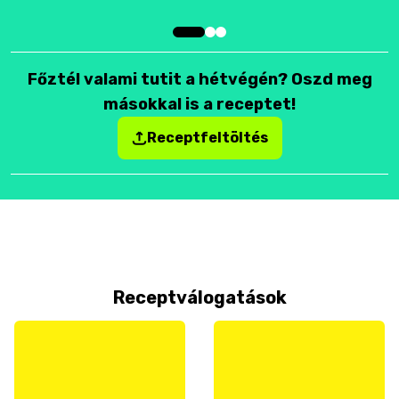
Főztél valami tutit a hétvégén? Oszd meg
másokkal is a receptet!
Receptfeltöltés
Receptválogatások