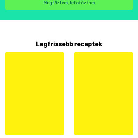
Megfőztem, lefotóztam
Legfrissebb receptek