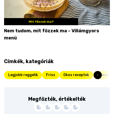
Mit főzzek ma?
Nem tudom, mit főzzek ma – Villámgyors
menü
Címkék, kategóriák
Legjobb reggelik
Friss
Okos receptek
Szendvic
Megfőzték, értékelték