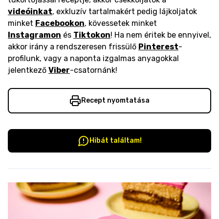
videóinkat
, exkluzív tartalmakért pedig lájkoljatok
minket
Facebookon
, kövessetek minket
Instagramon
és
Tiktokon
! Ha nem éritek be ennyivel,
akkor irány a rendszeresen frissülő
Pinterest
-
profilunk, vagy a naponta izgalmas anyagokkal
jelentkező
Viber
-csatornánk!
Recept nyomtatása
Hibát találtam!