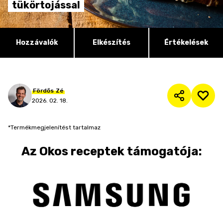
tükörtojással
Hozzávalók
Elkészítés
Értékelések
Fördős
Zé
2026. 02. 18.
*Termékmegjelenítést tartalmaz
Az
Okos receptek
támogatója: