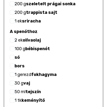
200
g
szeletelt prágai sonka
200
g
trappista sajt
1
ek
sriracha
A spenóthoz
2
ek
olívaolaj
100
g
bébispenót
só
bors
1
gerezd
fokhagyma
30
g
vaj
50
ml
tejszín
1
tk
keményítő