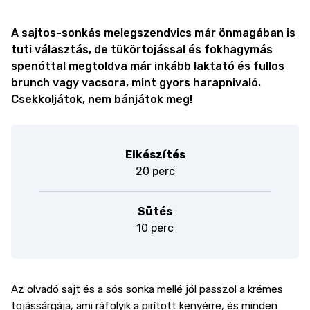
A sajtos-sonkás melegszendvics már önmagában is
tuti választás, de tükörtojással és fokhagymás
spenóttal megtoldva már inkább laktató és fullos
brunch vagy vacsora, mint gyors harapnivaló.
Csekkoljátok, nem bánjátok meg!
Elkészítés
20 perc
Sütés
10 perc
Az olvadó sajt és a sós sonka mellé jól passzol a krémes
tojássárgája, ami ráfolyik a pirított kenyérre, és minden