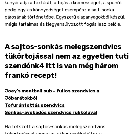
kenyér adja a textúrát, a tojás a krémességet, a spenót
pedig egy kis könnyedséget csempész a sajt-sonka
párosának történetébe. Egyszerű alapanyagokból készül,
mégis tartalmas és kiegyensúlyozott fogás lesz belőle.
A sajtos-sonkás melegszendvics
tükörtojással nem az egyetlen tuti
szendónk4 Itt is van még három
frankó recept!
Joey’s meatball sub – fullos szendvics a
Jóbarátokból
Tofurántottás szendvics
Sonkás-avokádós szendvics rukkolával
Ha tetszett a sajtos-sonkás melegszendvics
tükörtojással receptje, akkor csekkoljátok a