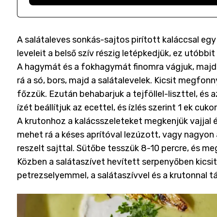
A salátaleves sonkás-sajtos pirított kaláccsal egy 
leveleit a belső szív részig letépkedjük, ez utóbbi
A hagymát és a fokhagymát finomra vágjuk, majd 
rá a só, bors, majd a salátalevelek. Kicsit megfonny
főzzük. Ezután behabarjuk a tejföllel-liszttel, és
ízét beállítjuk az ecettel, és ízlés szerint 1 ek cukorra
A krutonhoz a kalácsszeleteket megkenjük vajjal és
mehet rá a késes aprítóval lezúzott, vagy nagyon
reszelt sajttal. Sütőbe tesszük 8-10 percre, és meg
Közben a salátaszívet hevített serpenyőben kicsit m
petrezselyemmel, a salátaszívvel és a krutonnal tál