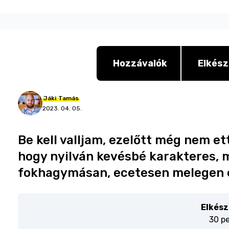
Hozzávalók
Elkész
Jáki
Tamás
2023. 04. 05.
Be kell valljam, ezelőtt még nem et
hogy nyilván kevésbé karakteres, m
fokhagymásan, ecetesen melegen é
Elkész
30 p