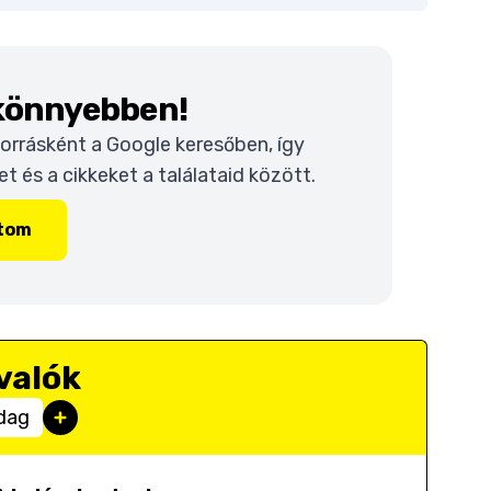
 könnyebben!
 forrásként a Google keresőben, így
 és a cikkeket a találataid között.
ítom
valók
dag