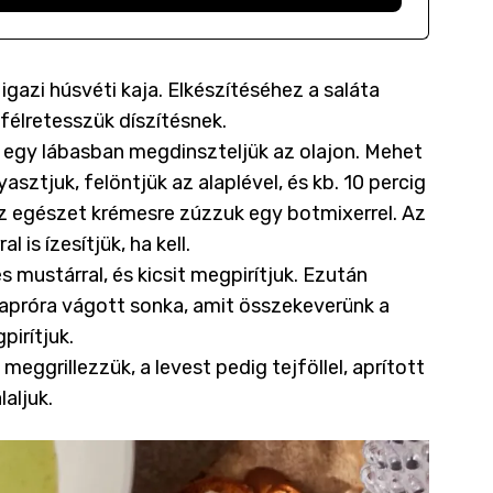
igazi húsvéti kaja. Elkészítéséhez a saláta
t félretesszük díszítésnek.
egy lábasban megdinszteljük az olajon. Mehet
asztjuk, felöntjük az alaplével, és kb. 10 percig
 az egészet krémesre zúzzuk egy botmixerrel. Az
l is ízesítjük, ha kell.
 mustárral, és kicsit megpirítjuk. Ezután
 apróra vágott sonka, amit összekeverünk a
pirítjuk.
eggrillezzük, a levest pedig tejföllel, aprított
aljuk.