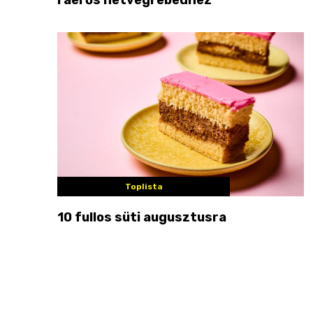
Toplista
10 fullos süti augusztusra