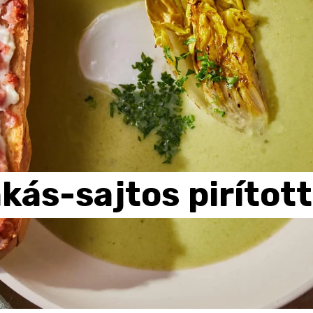
kás-sajtos
pirított