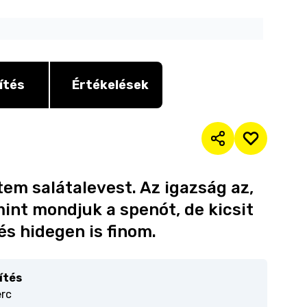
ítés
Értékelések
tem salátalevest. Az igazság az,
int mondjuk a spenót, de kicsit
s hidegen is finom.
ítés
erc