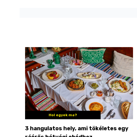
Hol egyek ma?
3 hangulatos hely, ami tökéletes egy
ráérős hétvégi ebédhez