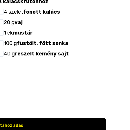
A kalácskrutonhoz
4
szelet
fonott kalács
20
g
vaj
1
ek
mustár
100
g
füstölt, főtt sonka
40
g
reszelt kemény sajt
stához adás