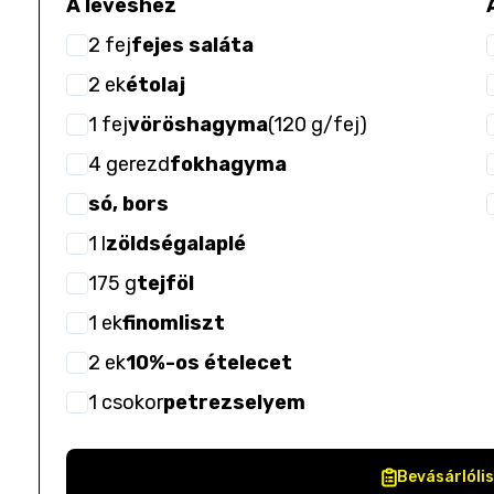
A leveshez
2
fej
fejes saláta
2
ek
étolaj
1
fej
vöröshagyma
(
120 g/fej
)
4
gerezd
fokhagyma
só, bors
1
l
zöldségalaplé
175
g
tejföl
1
ek
finomliszt
2
ek
10%-os ételecet
1
csokor
petrezselyem
Bevásárlóli