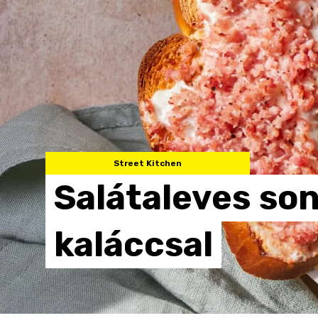
Street Kitchen
Salátaleves
son
kaláccsal