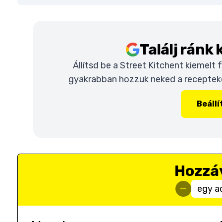
Találj ránk
Állítsd be a Street Kitchent kiemelt
gyakrabban hozzuk neked a recepteket
Beáll
Hozzá
egy a