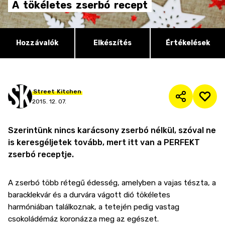
A
tökéletes
zserbó
recept
Hozzávalók
Elkészítés
Értékelések
Street
Kitchen
2015. 12. 07.
Szerintünk nincs karácsony zserbó nélkül, szóval ne
is keresgéljetek tovább, mert itt van a PERFEKT
zserbó receptje.
A zserbó több rétegű édesség, amelyben a vajas tészta, a
baracklekvár és a durvára vágott dió tökéletes
harmóniában találkoznak, a tetején pedig vastag
csokoládémáz koronázza meg az egészet.