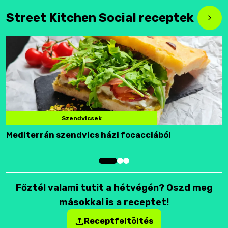
Street Kitchen Social receptek
Szendvicsek
Mediterrán szendvics házi focacciából
F
Főztél valami tutit a hétvégén? Oszd meg
másokkal is a receptet!
Receptfeltöltés