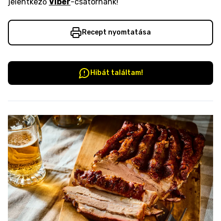
jelentkező
Viber
-csatornánk!
Recept nyomtatása
Hibát találtam!