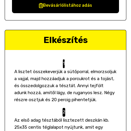
Bevásárlólistához adás
Elkészítés
A lisztet összekeverjük a sütőporral, elmorzsoljuk
a vajjal, majd hozzáadjuk a porcukrot és a tojást,
és összedolgozzuk a tésztát. Annyi tejfölt
adunk hozzá, amitől lágy, de ruganyos lesz. Négy
részre osztjuk és 20 percig pihentetjük.
Az első adag tésztából lisztezett deszkán kb.
25x35 centis téglalapot nyújtunk, amit egy