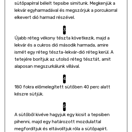
sütőpapírral bélelt tepsibe simitunk. Megkenjük a
lekvár egyharmadával és megszórjuk a porcukorral
elkevert dió harmad részével.
Újabb réteg vékony tészta következik, majd a
lekvár és a cukros dió második harmada, amire
ismét egy réteg tészta-lekvár-dió réteg kerül. A
tetejére borítjuk az utolsó réteg tésztát, amit
alaposan megszurkálunk villával.
180 fokra előmelegített sütőben 40 perc alatt
készre sütjük.
A sütőből kivéve hagyjuk egy kicsit a tepsiben
pihenni, majd egy határozott mozdulattal
megfordítjuk és eltávolítjuk róla a sütőpapírt.