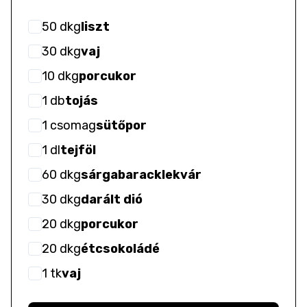
50
dkg
liszt
30
dkg
vaj
10
dkg
porcukor
1
db
tojás
1
csomag
sütőpor
1
dl
tejföl
60
dkg
sárgabaracklekvár
30
dkg
darált dió
20
dkg
porcukor
20
dkg
étcsokoládé
1
tk
vaj