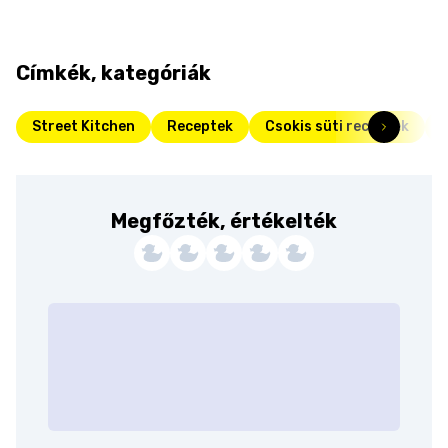
Címkék, kategóriák
Street Kitchen
Receptek
Csokis süti receptek
Megfőzték, értékelték