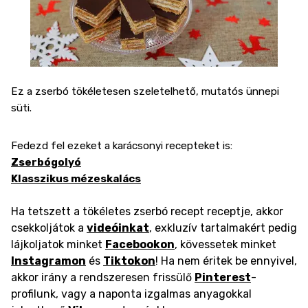
Ez a zserbó tökéletesen szeletelhető, mutatós ünnepi
süti.
Fedezd fel ezeket a karácsonyi recepteket is:
Zserbógolyó
Klasszikus mézeskalács
Ha tetszett a tökéletes zserbó recept receptje, akkor
csekkoljátok a
videóinkat
, exkluzív tartalmakért pedig
lájkoljatok minket
Facebookon
, kövessetek minket
Instagramon
és
Tiktokon
! Ha nem éritek be ennyivel,
akkor irány a rendszeresen frissülő
Pinterest
-
profilunk, vagy a naponta izgalmas anyagokkal