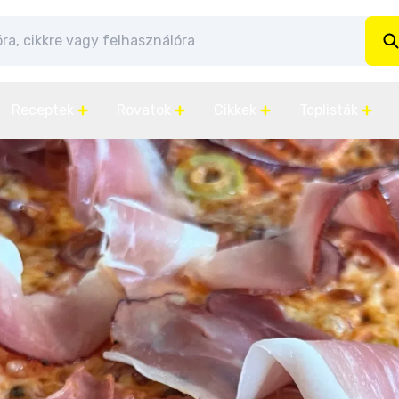
Receptek
Rovatok
Cikkek
Toplisták