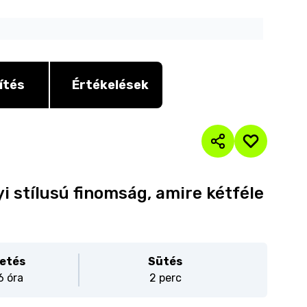
ítés
Értékelések
yi stílusú finomság, amire kétféle
etés
Sütés
6 óra
2 perc