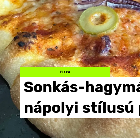
Pizza
Sonkás-hagymá
nápolyi
stílusú