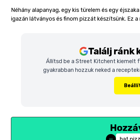
Néhány alapanyag, egy kis türelem és egy éjszaka 
igazán látványos és finom pizzát készítsünk. Ez 
Találj ránk
Állítsd be a Street Kitchent kiemelt
gyakrabban hozzuk neked a recepteket
Beáll
Hozzá
hat piz