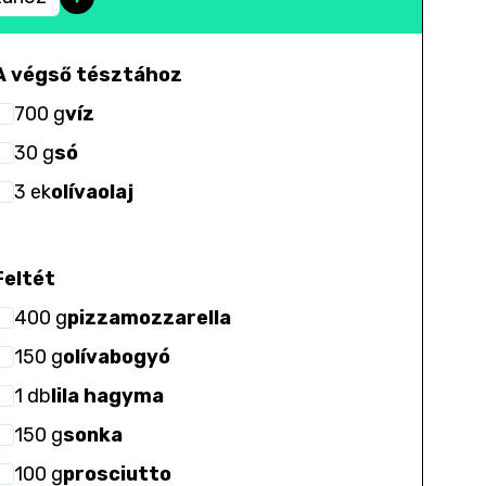
A végső tésztához
700
g
víz
30
g
só
3
ek
olívaolaj
Feltét
400
g
pizzamozzarella
150
g
olívabogyó
1
db
lila hagyma
150
g
sonka
100
g
prosciutto