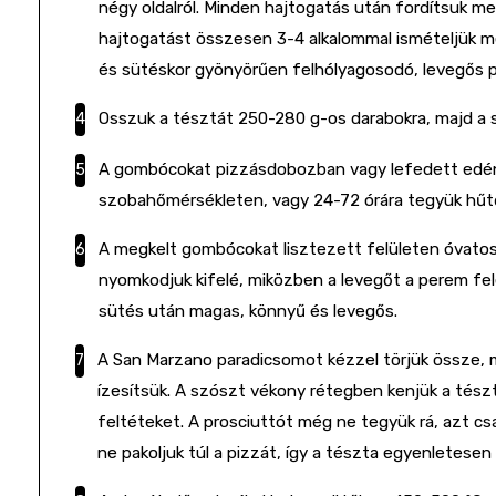
négy oldalról. Minden hajtogatás után fordítsuk meg
hajtogatást összesen 3-4 alkalommal ismételjük m
és sütéskor gyönyörűen felhólyagosodó, levegős 
Osszuk a tésztát 250-280 g-os darabokra, majd a
A gombócokat pizzásdobozban vagy lefedett edén
szobahőmérsékleten, vagy 24-72 órára tegyük hűt
A megkelt gombócokat lisztezett felületen óvatos
nyomkodjuk kifelé, miközben a levegőt a perem felé
sütés után magas, könnyű és levegős.
A San Marzano paradicsomot kézzel törjük össze, m
ízesítsük. A szószt vékony rétegben kenjük a tészt
feltéteket. A prosciuttót még ne tegyük rá, azt csa
ne pakoljuk túl a pizzát, így a tészta egyenletese