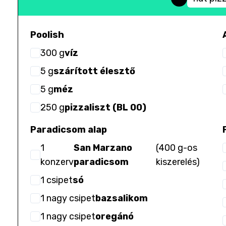
Poolish
300
g
víz
5
g
szárított élesztő
5
g
méz
250
g
pizzaliszt (BL 00)
Paradicsom alap
1
San Marzano
(
400 g-os
konzerv
paradicsom
kiszerelés
)
1
csipet
só
1
nagy csipet
bazsalikom
1
nagy csipet
oregánó