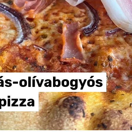
s-olívabogyós
pizza