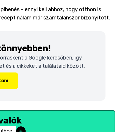
pihenés – ennyi kell ahhoz, hogy otthon is
a recept nálam már számtalanszor bizonyított.
 könnyebben!
 forrásként a Google keresőben, így
 és a cikkeket a találataid között.
ítom
valók
zához