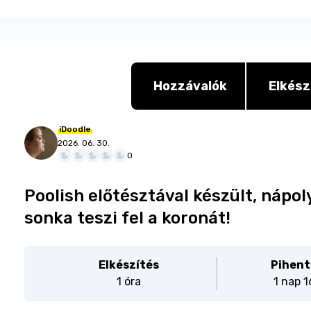
Hozzávalók
Elkész
iDoodle
2026. 06. 30.
0
Poolish előtésztával készült, nápol
sonka teszi fel a koronát!
Elkészítés
Pihent
1 óra
1 nap 1