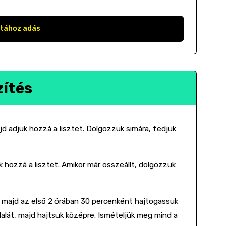
stához adás
zítés
jd adjuk hozzá a lisztet. Dolgozzuk simára, fedjük
k hozzá a lisztet. Amikor már összeállt, dolgozzuk
 majd az első 2 órában 30 percenként hajtogassuk
alát, majd hajtsuk középre. Ismételjük meg mind a