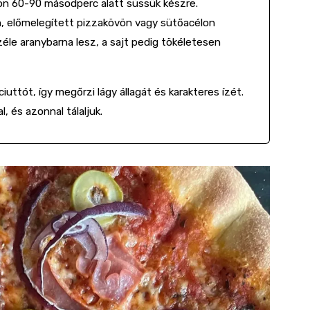
on 60-90 másodperc alatt süssük készre.
, előmelegített pizzakövön vagy sütőacélon
éle aranybarna lesz, a sajt pedig tökéletesen
uttót, így megőrzi lágy állagát és karakteres ízét.
, és azonnal tálaljuk.