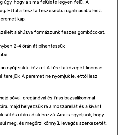
 úgy, hogy a sima felülete legyen felül. A
eg. Ettől a tészta feszesebb, rugalmasabb lesz,
peremet kap.
 széleit aláhúzva formázzunk feszes gombócokat.
yben 2-4 órán át pihentessük
őbe.
an nyújtsuk ki kézzel. A tészta közepét finoman
 tereljük. A peremet ne nyomjuk le, ettől lesz
ajd sóval, oregánóval és friss bazsalikommal
ára, majd helyezzük rá a mozzarellát és a kívánt
k sütés után adjuk hozzá. Arra is figyeljünk, hogy
n sül meg, és megőrzi könnyű, levegős szerkezetét.