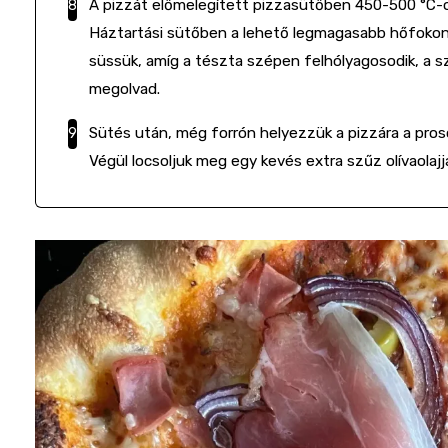
A pizzát előmelegített pizzasütőben 450-500 °C-
Háztartási sütőben a lehető legmagasabb hőfokon
süssük, amíg a tészta szépen felhólyagosodik, a sz
megolvad.
Sütés után, még forrón helyezzük a pizzára a prosci
Végül locsoljuk meg egy kevés extra szűz olívaolajjal