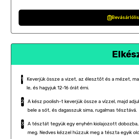
Bevásárlóli
Elkés
Keverjük össze a vizet, az élesztőt és a mézet, ma
le, és hagyjuk 12-16 órát érni.
A kész poolish-t keverjük össze a vízzel, majd adju
bele a sót, és dagasszuk sima, rugalmas tésztává.
A tésztát tegyük egy enyhén kiolajozott dobozba,
meg. Nedves kézzel húzzuk meg a tészta egyik old