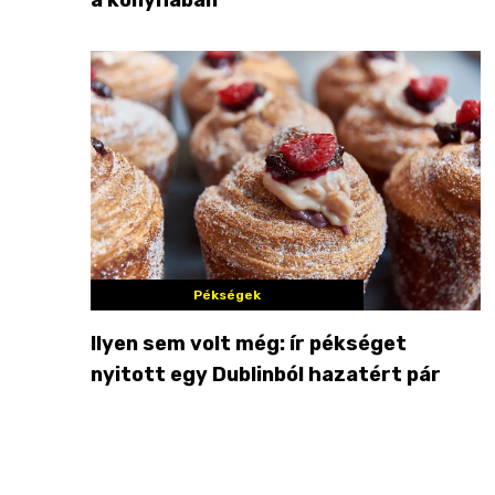
Pékségek
Ilyen sem volt még: ír pékséget
nyitott egy Dublinból hazatért pár