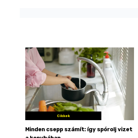
Cikkek
Minden csepp számít: így spórolj vizet
a konyhában