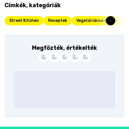
Címkék, kategóriák
Street Kitchen
Receptek
Vegetáriánus ételek
T
Megfőzték, értékelték