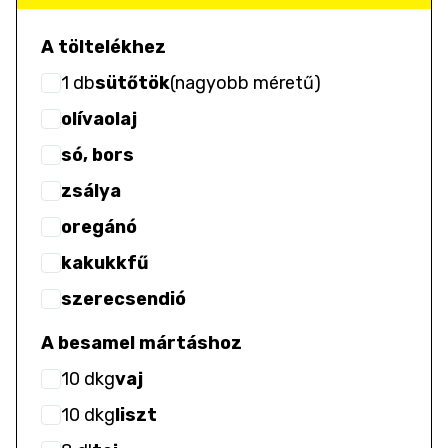
A töltelékhez
1
db
sütőtök
(
nagyobb méretű
)
olívaolaj
só, bors
zsálya
oregánó
kakukkfű
szerecsendió
A besamel mártáshoz
10
dkg
vaj
10
dkg
liszt