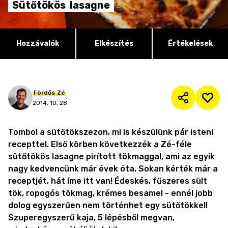
Sütőtökös
lasagne
Hozzávalók
Elkészítés
Értékelések
Fördős
Zé
2014. 10. 28.
Tombol a sütőtökszezon, mi is készülünk pár isteni
recepttel. Első körben következzék a Zé-féle
sütőtökös lasagne pirított tökmaggal, ami az egyik
nagy kedvencünk már évek óta. Sokan kérték már a
receptjét, hát íme itt van! Édeskés, fűszeres sült
tök, ropogós tökmag, krémes besamel - ennél jobb
dolog egyszerűen nem történhet egy sütőtökkel!
Szuperegyszerű kaja, 5 lépésből megvan,