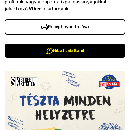
profilunk, vagy a naponta izgalmas anyagokkal
jelentkező
Viber
-csatornánk!
Recept nyomtatása
Hibát találtam!