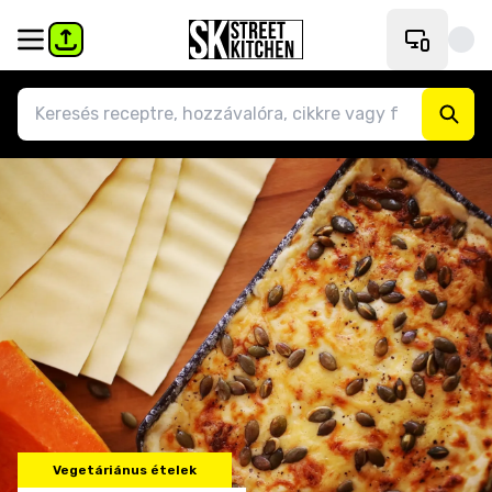
Vegetáriánus ételek