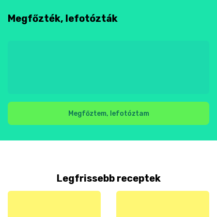
Megfőzték, lefotózták
Megfőztem, lefotóztam
Legfrissebb receptek