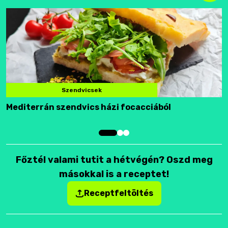
Szendvicsek
Mediterrán szendvics házi focacciából
F
Főztél valami tutit a hétvégén? Oszd meg
másokkal is a receptet!
Receptfeltöltés