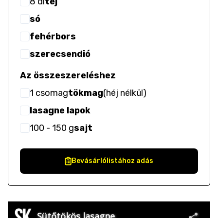
8
dl
tej
só
fehérbors
szerecsendió
Az összeszereléshez
1
csomag
tökmag
(
héj nélkül
)
lasagne lapok
100
- 150
g
sajt
Bevásárlólistához adás