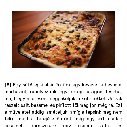
[5]
Egy sütőtepsi aljár öntünk egy keveset a besamel
mártásból, ráhelyezünk egy réteg lasagne tésztát,
majd egyenletesen megpakoljuk a sült tökkel. Jó sok
reszelt sajt, besamel és pirított tökmag jön még rá. Ezt
a műveletet addig ismételjük, amíg a tepsink meg nem
telik, majd a tetejére öntünk még egy extra adag
besamelt, ráreszelünk egy csomó sajtot és