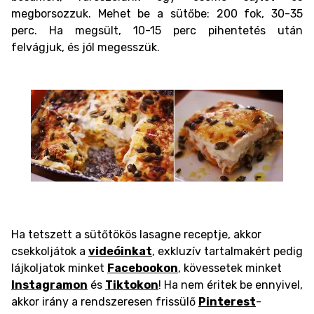
megborsozzuk. Mehet be a sütőbe: 200 fok, 30-35
perc. Ha megsült, 10-15 perc pihentetés után
felvágjuk, és jól megesszük.
Ha tetszett a sütőtökös lasagne receptje, akkor
csekkoljátok a
videóinkat
, exkluzív tartalmakért pedig
lájkoljatok minket
Facebookon
, kövessetek minket
Instagramon
és
Tiktokon
! Ha nem éritek be ennyivel,
akkor irány a rendszeresen frissülő
Pinterest
-