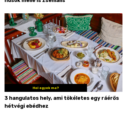
húsok mellé is zseniális
Hol egyek ma?
3 hangulatos hely, ami tökéletes egy ráérős
hétvégi ebédhez