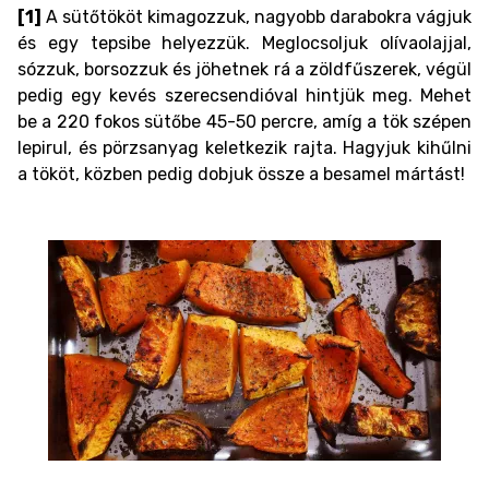
[1]
A sütőtököt kimagozzuk, nagyobb darabokra vágjuk
és egy tepsibe helyezzük. Meglocsoljuk olívaolajjal,
sózzuk, borsozzuk és jöhetnek rá a zöldfűszerek, végül
pedig egy kevés szerecsendióval hintjük meg. Mehet
be a 220 fokos sütőbe 45-50 percre, amíg a tök szépen
lepirul, és pörzsanyag keletkezik rajta. Hagyjuk kihűlni
a tököt, közben pedig dobjuk össze a besamel mártást!