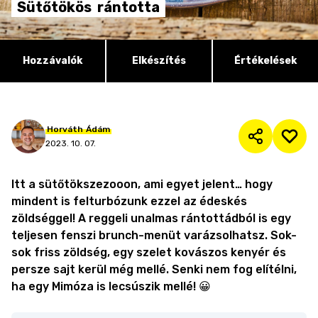
Sütőtökös
rántotta
Hozzávalók
Elkészítés
Értékelések
Horváth
Ádám
2023. 10. 07.
Itt a sütőtökszezooon, ami egyet jelent… hogy
mindent is felturbózunk ezzel az édeskés
zöldséggel! A reggeli unalmas rántottádból is egy
teljesen fenszi brunch-menüt varázsolhatsz. Sok-
sok friss zöldség, egy szelet kovászos kenyér és
persze sajt kerül még mellé. Senki nem fog elítélni,
ha egy Mimóza is lecsúszik mellé! 😀