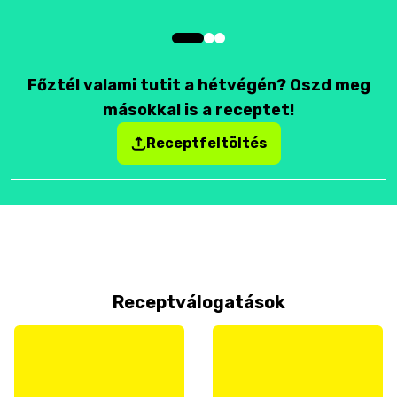
Főztél valami tutit a hétvégén? Oszd meg
másokkal is a receptet!
Receptfeltöltés
Receptválogatások