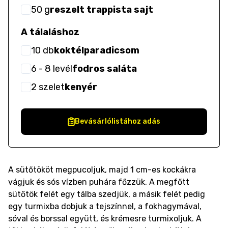
50
g
reszelt trappista sajt
A tálaláshoz
10
db
koktélparadicsom
6
- 8
levél
fodros saláta
2
szelet
kenyér
Bevásárlólistához adás
A sütőtököt megpucoljuk, majd 1 cm-es kockákra
vágjuk és sós vízben puhára főzzük. A megfőtt
sütőtök felét egy tálba szedjük, a másik felét pedig
egy turmixba dobjuk a tejszínnel, a fokhagymával,
sóval és borssal együtt, és krémesre turmixoljuk. A