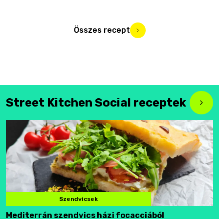
Összes recept
Street Kitchen Social receptek
Szendvicsek
Mediterrán szendvics házi focacciából
F