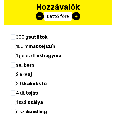
Hozzávalók
kettő főre
300
g
sütőtök
100
ml
habtejszín
1
gerezd
fokhagyma
só, bors
2
ek
vaj
2
tk
kakukkfű
4
db
tojás
1
szál
zsálya
6
szál
snidling