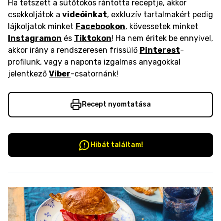
Ha tetszett a sütőtökös rántotta receptje, akkor
csekkoljátok a
videóinkat
, exkluzív tartalmakért pedig
lájkoljatok minket
Facebookon
, kövessetek minket
Instagramon
és
Tiktokon
! Ha nem éritek be ennyivel,
akkor irány a rendszeresen frissülő
Pinterest
-
profilunk, vagy a naponta izgalmas anyagokkal
jelentkező
Viber
-csatornánk!
Recept nyomtatása
Hibát találtam!