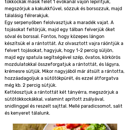
tökkockák másik felét 1 evőkanál vajon lepirítjuk,
megszórjuk a kakukkfűvel, sózzuk és borsozzuk, majd
tálalásig félrerakjuk.
Egy serpenyőben felolvasztjuk a maradék vajat. A
tojásokat feltörjük, majd egy tálban felverjük őket
sóval és borssal. Fontos, hogy közepes lángon
készítsük el a rántottát. Az olvasztott vajra ráöntjük a
felvert tojásokat, hagyjuk, hogy 1-2 percig süljön,
majd egy spatula segítségével szép, óvatos, körkörös
mozdulatokkal összeforgatjuk a rántottát, és lágyra,
krémesre sütjük. Mikor nagyjából már átsült a rántotta,
hozzáadagoljuk a sütőtökpürét, és ezzel átforgatva
még kb. 2 percig sütjük.
Kettéosztjuk a rántottát két tányérra, megszórjuk a
sütőtökkockákkal, valamint aprított zsályával,
snidlinggel és reszelt sajttal. Mellé paradicsomot, salit
és kenyeret tálalunk.