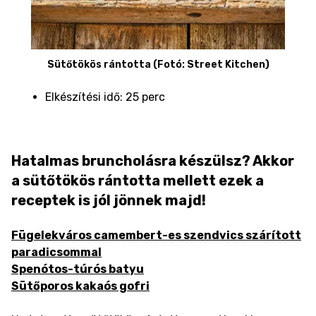
Sütőtökös rántotta (Fotó: Street Kitchen)
Elkészítési idő: 25 perc
Hatalmas bruncholásra készülsz? Akkor
a sütőtökös rántotta mellett ezek a
receptek is jól jönnek majd!
Fügelekváros camembert-es szendvics szárított
paradicsommal
Spenótos-túrós batyu
Sütőporos kakaós gofri