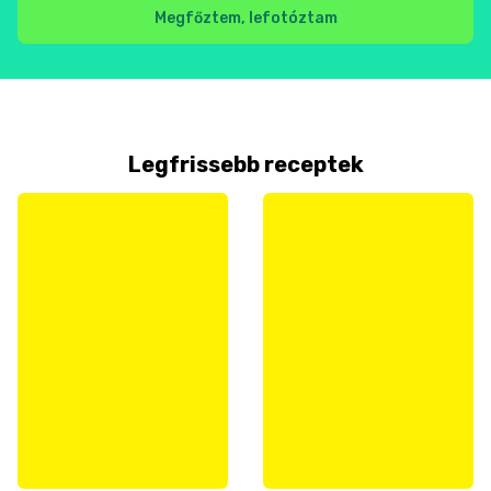
Megfőztem, lefotóztam
Legfrissebb receptek