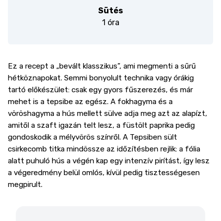
Sütés
1 óra
Ez a recept a „bevált klasszikus”, ami megmenti a sűrű
hétköznapokat. Semmi bonyolult technika vagy órákig
tartó előkészület: csak egy gyors fűszerezés, és már
mehet is a tepsibe az egész. A fokhagyma és a
vöröshagyma a hús mellett sülve adja meg azt az alapízt,
amitől a szaft igazán telt lesz, a füstölt paprika pedig
gondoskodik a mélyvörös színről. A Tepsiben sült
csirkecomb titka mindössze az időzítésben rejlik: a fólia
alatt puhuló hús a végén kap egy intenzív pirítást, így lesz
a végeredmény belül omlós, kívül pedig tisztességesen
megpirult.