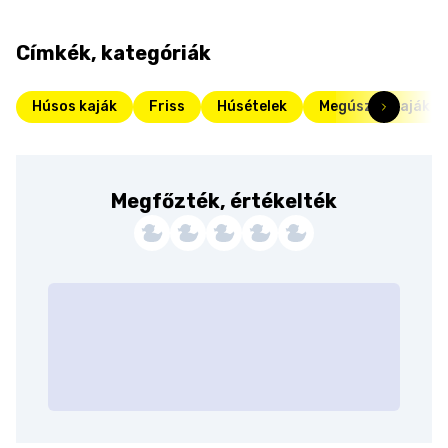
Címkék, kategóriák
Húsos kaják
Friss
Húsételek
Megúszós kaják
Megfőzték, értékelték