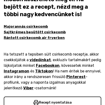
bejött ez a recept, nézd meg a
többi nagy kedvencünket is!
Majorannás csirkecomb
Sajtkrémes besütött csirkecomb
Rántott csirkecomb air fryerben
Ha tetszett a tepsiben sült csirkecomb receptje, akkor
csekkoljátok a
videóinkat
, exkluzív tartalmakért pedig
lájkoljatok minket
Facebookon
, kövessetek minket
Instagramon
és
Tiktokon
! Ha nem éritek be ennyivel,
akkor irány a rendszeresen frissülő
Pinterest
-
profilunk, vagy a naponta izgalmas anyagokkal
jelentkező
Viber
-csatornánk!
Recept nyomtatása