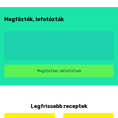
Megfőzték, lefotózták
Megfőztem, lefotóztam
Legfrissebb receptek