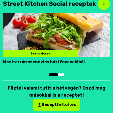
Street Kitchen Social receptek
Szendvicsek
Mediterrán szendvics házi focacciából
F
Főztél valami tutit a hétvégén? Oszd meg
másokkal is a receptet!
Receptfeltöltés