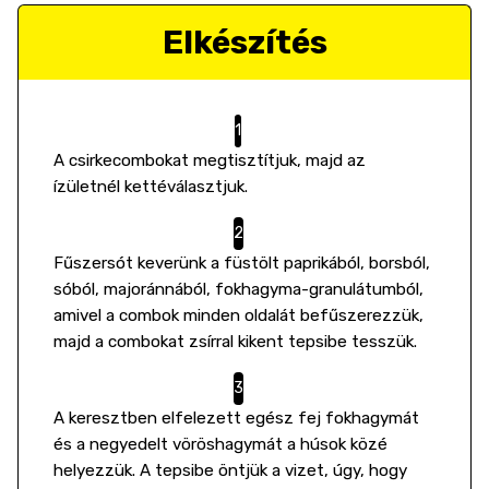
Elkészítés
A csirkecombokat megtisztítjuk, majd az
ízületnél kettéválasztjuk.
Fűszersót keverünk a füstölt paprikából, borsból,
sóból, majoránnából, fokhagyma-granulátumból,
amivel a combok minden oldalát befűszerezzük,
majd a combokat zsírral kikent tepsibe tesszük.
A keresztben elfelezett egész fej fokhagymát
és a negyedelt vöröshagymát a húsok közé
helyezzük. A tepsibe öntjük a vizet, úgy, hogy