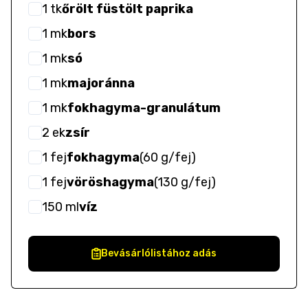
1
tk
őrölt füstölt paprika
1
mk
bors
1
mk
só
1
mk
majoránna
1
mk
fokhagyma-granulátum
2
ek
zsír
1
fej
fokhagyma
(
60 g/fej
)
1
fej
vöröshagyma
(
130 g/fej
)
150
ml
víz
Bevásárlólistához adás