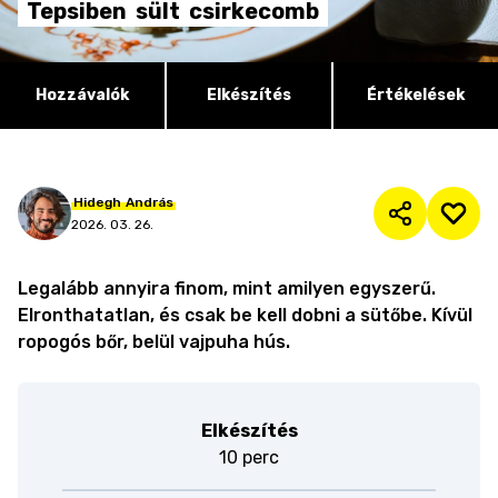
Tepsiben
sült
csirkecomb
Hozzávalók
Elkészítés
Értékelések
Hidegh
András
2026. 03. 26.
Legalább annyira finom, mint amilyen egyszerű.
Elronthatatlan, és csak be kell dobni a sütőbe. Kívül
ropogós bőr, belül vajpuha hús.
Elkészítés
10 perc