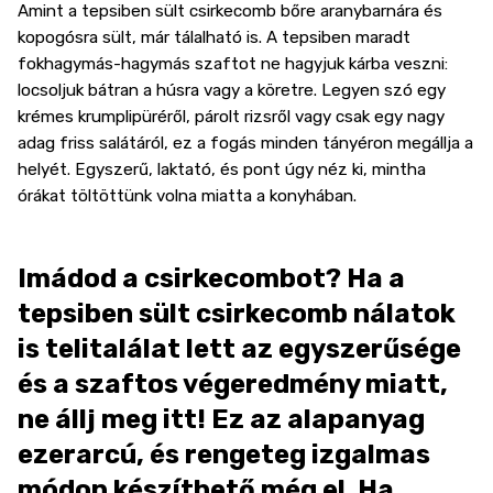
Amint a tepsiben sült csirkecomb bőre aranybarnára és
kopogósra sült, már tálalható is. A tepsiben maradt
fokhagymás-hagymás szaftot ne hagyjuk kárba veszni:
locsoljuk bátran a húsra vagy a köretre. Legyen szó egy
krémes krumplipüréről, párolt rizsről vagy csak egy nagy
adag friss salátáról, ez a fogás minden tányéron megállja a
helyét. Egyszerű, laktató, és pont úgy néz ki, mintha
órákat töltöttünk volna miatta a konyhában.
Imádod a csirkecombot? Ha a
tepsiben sült csirkecomb nálatok
is telitalálat lett az egyszerűsége
és a szaftos végeredmény miatt,
ne állj meg itt! Ez az alapanyag
ezerarcú, és rengeteg izgalmas
módon készíthető még el. Ha