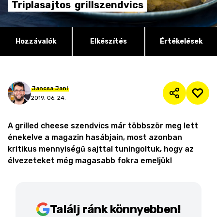
Triplasajtos
grillszendvics
Hozzávalók
Elkészítés
Értékelések
Jancsa
Jani
2019. 06. 24.
A grilled cheese szendvics már többször meg lett
énekelve a magazin hasábjain, most azonban
kritikus mennyiségű sajttal tuningoltuk, hogy az
élvezeteket még magasabb fokra emeljük!
Találj ránk könnyebben!