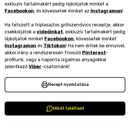
exkluzív tartalmakért pedig lájkoljatok minket a
Facebookon
, és kövessetek minket az
Instagramon
!
Ha tetszett a triplasajtos grillszendvics receptje, akkor
csekkoljátok a
videóinkat
, exkluzív tartalmakért pedig
lájkoljatok minket
Facebookon
, kövessetek minket
Instagramon
és
Tiktokon
! Ha nem éritek be ennyivel,
akkor irány a rendszeresen frissülő
Pinterest
-
profilunk, vagy a naponta izgalmas anyagokkal
jelentkező
Viber
-csatornánk!
Recept nyomtatása
Hibát találtam!