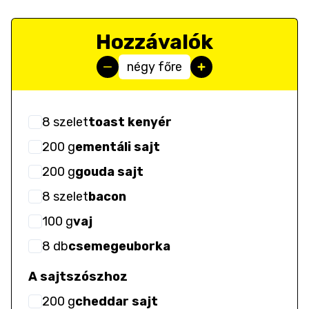
Hozzávalók
négy főre
8
szelet
toast kenyér
200
g
ementáli sajt
200
g
gouda sajt
8
szelet
bacon
100
g
vaj
8
db
csemegeuborka
A sajtszószhoz
200
g
cheddar sajt