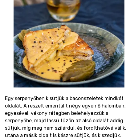
Egy serpenyőben kisütjük a baconszeletek mindkét
oldalát. A reszelt ementálit négy egyenlő halomban,
egyesével, vékony rétegben belehelyezzük a
serpenyőbe, majd lassú tűzön az alsó oldalát addig
sütjük, míg meg nem szilárdul, és fordíthatóvá válik,
utána a másik oldalt is készre sütjük, és kiszedjük.