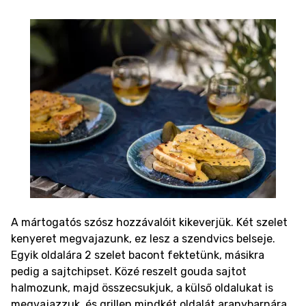
A mártogatós szósz hozzávalóit kikeverjük.
Két szelet
kenyeret megvajazunk, ez lesz a szendvics belseje.
Egyik oldalára 2 szelet bacont fektetünk, másikra
pedig a sajtchipset. Közé reszelt gouda sajtot
halmozunk, majd összecsukjuk, a külső oldalukat is
megvajazzuk, és grillen mindkét oldalát aranybarnára