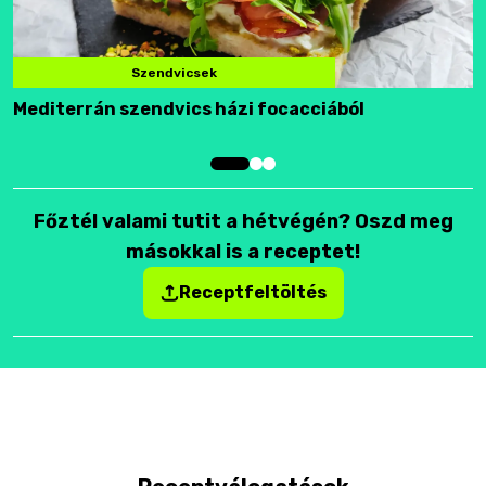
Szendvicsek
Mediterrán szendvics házi focacciából
F
Főztél valami tutit a hétvégén? Oszd meg
másokkal is a receptet!
Receptfeltöltés