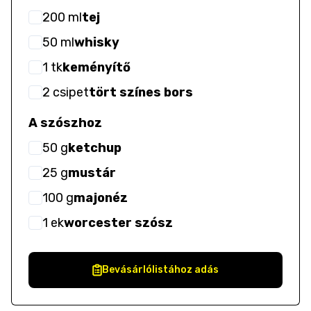
200
ml
tej
50
ml
whisky
1
tk
keményítő
2
csipet
tört színes bors
A szószhoz
50
g
ketchup
25
g
mustár
100
g
majonéz
1
ek
worcester szósz
Bevásárlólistához adás