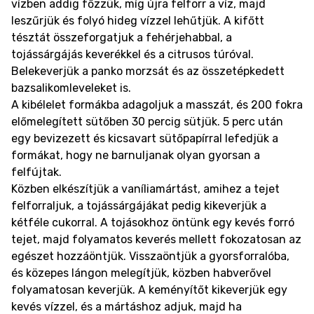
vízben addig főzzük, míg újra felforr a víz, majd
leszűrjük és folyó hideg vízzel lehűtjük. A kifőtt
tésztát összeforgatjuk a fehérjehabbal, a
tojássárgájás keverékkel és a citrusos túróval.
Belekeverjük a panko morzsát és az összetépkedett
bazsalikomleveleket is.
A kibélelet formákba adagoljuk a masszát, és 200 fokra
előmelegített sütőben 30 percig sütjük. 5 perc után
egy bevizezett és kicsavart sütőpapírral lefedjük a
formákat, hogy ne barnuljanak olyan gyorsan a
felfújtak.
Közben elkészítjük a vaníliamártást, amihez a tejet
felforraljuk, a tojássárgájákat pedig kikeverjük a
kétféle cukorral. A tojásokhoz öntünk egy kevés forró
tejet, majd folyamatos keverés mellett fokozatosan az
egészet hozzáöntjük. Visszaöntjük a gyorsforralóba,
és közepes lángon melegítjük, közben habverővel
folyamatosan keverjük. A keményítőt kikeverjük egy
kevés vízzel, és a mártáshoz adjuk, majd ha