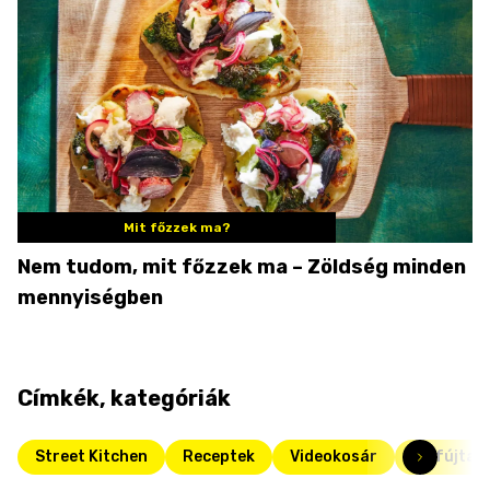
Mit főzzek ma?
Nem tudom, mit főzzek ma – Zöldség minden
mennyiségben
Címkék, kategóriák
Street Kitchen
Receptek
Videokosár
Felfújtak