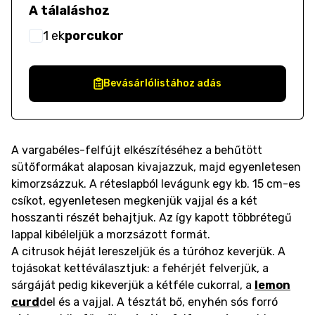
A tálaláshoz
1
ek
porcukor
Bevásárlólistához adás
A vargabéles-felfújt elkészítéséhez a behűtött
sütőformákat alaposan kivajazzuk, majd egyenletesen
kimorzsázzuk. A réteslapból levágunk egy kb. 15 cm-es
csíkot, egyenletesen megkenjük vajjal és a két
hosszanti részét behajtjuk. Az így kapott többrétegű
lappal kibéleljük a morzsázott formát.
A citrusok héját lereszeljük és a túróhoz keverjük. A
tojásokat kettéválasztjuk: a fehérjét felverjük, a
sárgáját pedig kikeverjük a kétféle cukorral, a
lemon
curd
del és a vajjal. A tésztát bő, enyhén sós forró