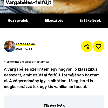
Vargabéles-felfújt
Hozzávalók
Elkészítés
Értékelések
Fördős
Lajos
2023. 10. 31.
*Termékmegjelenítést tartalmaz
A vargabéles szerintem egy nagyon jó klasszikus
desszert, amit ezúttal felfújt formájában hoztam
el. A végeredmény így is hibátlan, főleg, ha ti is
megkoronázzátok egy kis vaníliamártással.
Elkészítés