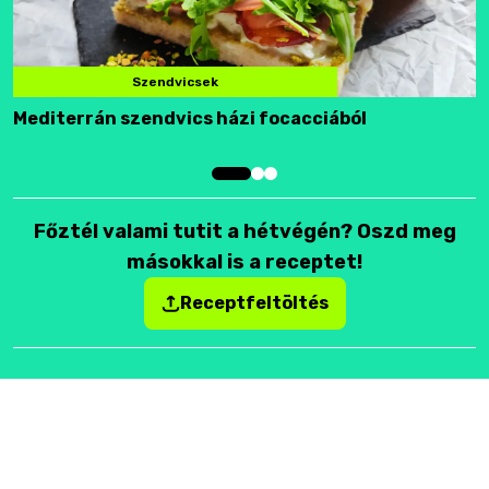
Szendvicsek
Mediterrán szendvics házi focacciából
F
Főztél valami tutit a hétvégén? Oszd meg
másokkal is a receptet!
Receptfeltöltés