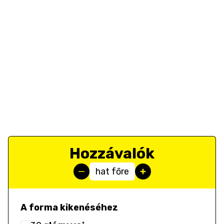
Hozzávalók
hat főre
A forma kikenéséhez