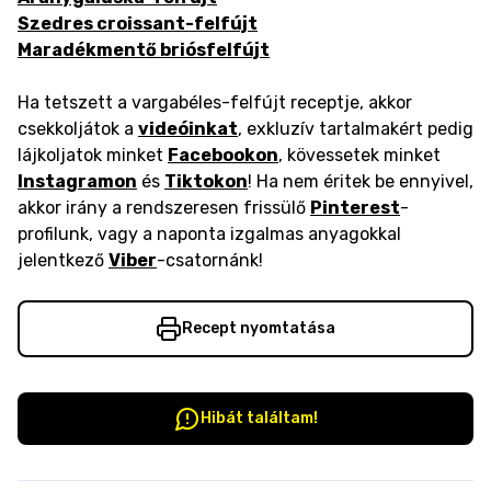
Szedres croissant-felfújt
Maradékmentő briósfelfújt
Ha tetszett a vargabéles-felfújt receptje, akkor
csekkoljátok a
videóinkat
, exkluzív tartalmakért pedig
lájkoljatok minket
Facebookon
, kövessetek minket
Instagramon
és
Tiktokon
! Ha nem éritek be ennyivel,
akkor irány a rendszeresen frissülő
Pinterest
-
profilunk, vagy a naponta izgalmas anyagokkal
jelentkező
Viber
-csatornánk!
Recept nyomtatása
Hibát találtam!