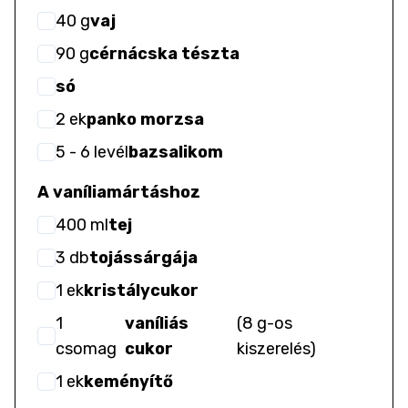
40
g
vaj
90
g
cérnácska tészta
só
2
ek
panko morzsa
5
- 6
levél
bazsalikom
A vaníliamártáshoz
400
ml
tej
3
db
tojássárgája
1
ek
kristálycukor
1
vaníliás
(
8 g-os
csomag
cukor
kiszerelés
)
1
ek
keményítő