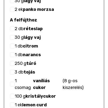
30
g
lágy vaj
2
ek
panko morzsa
A felfújthoz
2
db
réteslap
30
g
lágy vaj
1
db
citrom
1
db
narancs
250
g
túró
3
db
tojás
1
vaníliás
(
8 g-os
csomag
cukor
kiszerelés
)
100
g
kristálycukor
1
ek
lemon curd