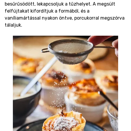
besűrűsödött, lekapcsoljuk a tűzhelyet. A megsült
felfújtakat kifordítjuk a formából, és a
vaníliamártással nyakon öntve, porcukorral megszórva
tálaljuk.