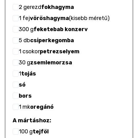
2
gerezd
fokhagyma
1
fej
vöröshagyma
(
kisebb méretű
)
300
g
feketebab konzerv
5
db
csiperkegomba
1
csokor
petrezselyem
30
g
zsemlemorzsa
1
tojás
só
bors
1
mk
oregánó
A mártáshoz:
100
g
tejföl