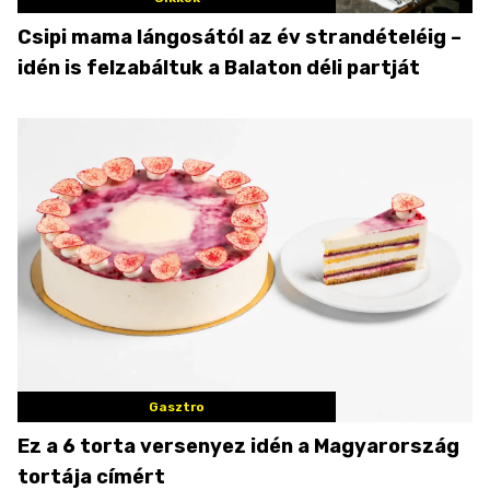
Csipi mama lángosától az év strandételéig –
idén is felzabáltuk a Balaton déli partját
Gasztro
Ez a 6 torta versenyez idén a Magyarország
tortája címért