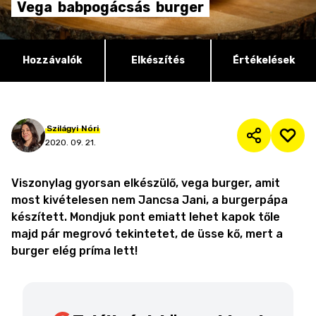
Vega
babpogácsás
burger
Hozzávalók
Elkészítés
Értékelések
Szilágyi
Nóri
2020. 09. 21.
Viszonylag gyorsan elkészülő, vega burger, amit
most kivételesen nem Jancsa Jani, a burgerpápa
készített. Mondjuk pont emiatt lehet kapok tőle
majd pár megrovó tekintetet, de üsse kő, mert a
burger elég príma lett!