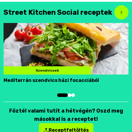
Street Kitchen Social receptek
Szendvicsek
Mediterrán szendvics házi focacciából
F
Főztél valami tutit a hétvégén? Oszd meg
másokkal is a receptet!
Receptfeltöltés