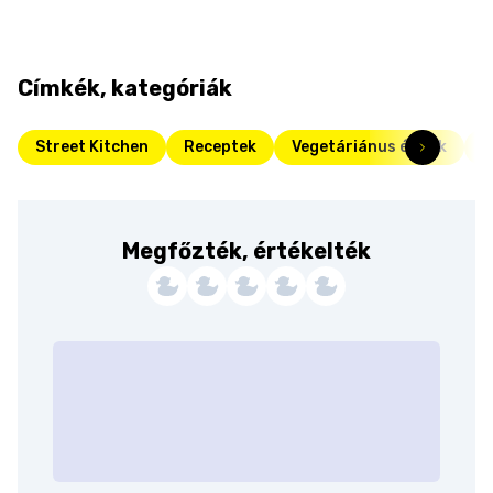
Címkék, kategóriák
Street Kitchen
Receptek
Vegetáriánus ételek
I
Megfőzték, értékelték