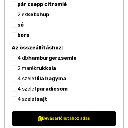
pár csepp citromlé
2
ek
ketchup
só
bors
Az összeállításhoz:
4
db
hamburgerzsemle
2
marék
rukkola
4
szelet
lila hagyma
4
szelet
paradicsom
4
szelet
sajt
Bevásárlólistához adás