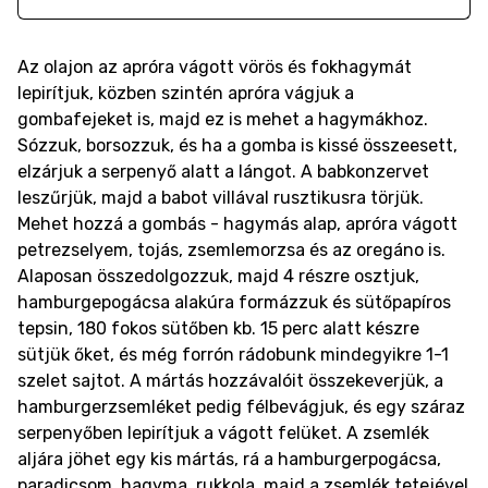
Az olajon az apróra vágott vörös és fokhagymát
lepirítjuk, közben szintén apróra vágjuk a
gombafejeket is, majd ez is mehet a hagymákhoz.
Sózzuk, borsozzuk, és ha a gomba is kissé összeesett,
elzárjuk a serpenyő alatt a lángot. A babkonzervet
leszűrjük, majd a babot villával rusztikusra törjük.
Mehet hozzá a gombás - hagymás alap, apróra vágott
petrezselyem, tojás, zsemlemorzsa és az oregáno is.
Alaposan összedolgozzuk, majd 4 részre osztjuk,
hamburgepogácsa alakúra formázzuk és sütőpapíros
tepsin, 180 fokos sütőben kb. 15 perc alatt készre
sütjük őket, és még forrón rádobunk mindegyikre 1-1
szelet sajtot. A mártás hozzávalóit összekeverjük, a
hamburgerzsemléket pedig félbevágjuk, és egy száraz
serpenyőben lepirítjuk a vágott felüket. A zsemlék
aljára jöhet egy kis mártás, rá a hamburgerpogácsa,
paradicsom, hagyma, rukkola, majd a zsemlék tetejével