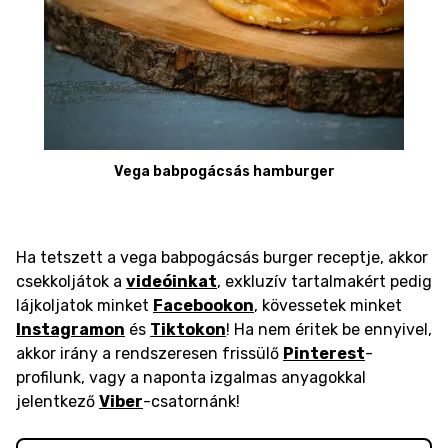
Vega babpogácsás hamburger
Ha tetszett a vega babpogácsás burger receptje, akkor
csekkoljátok a
videóinkat
, exkluzív tartalmakért pedig
lájkoljatok minket
Facebookon
, kövessetek minket
Instagramon
és
Tiktokon
! Ha nem éritek be ennyivel,
akkor irány a rendszeresen frissülő
Pinterest
-
profilunk, vagy a naponta izgalmas anyagokkal
jelentkező
Viber
-csatornánk!