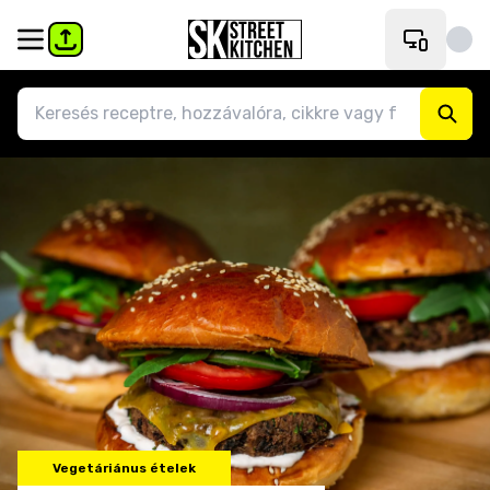
Vegetáriánus ételek