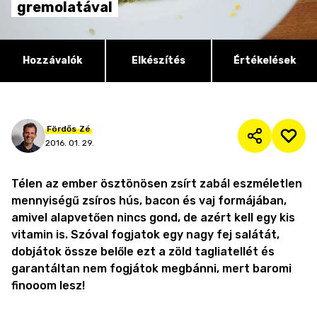
gremolatával
Hozzávalók
Elkészítés
Értékelések
Fördős
Zé
2016. 01. 29.
Télen az ember ösztönösen zsírt zabál eszméletlen
mennyiségű zsíros hús, bacon és vaj formájában,
amivel alapvetően nincs gond, de azért kell egy kis
vitamin is. Szóval fogjatok egy nagy fej salátát,
dobjátok össze belőle ezt a zöld tagliatellét és
garantáltan nem fogjátok megbánni, mert baromi
finooom lesz!