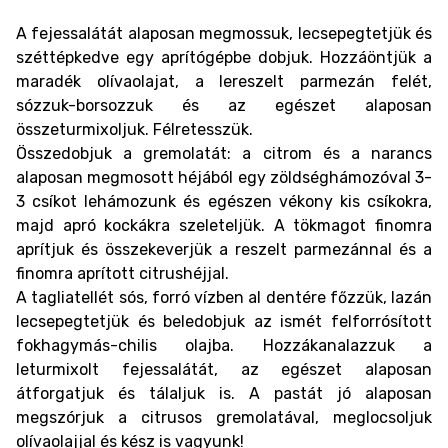
A fejessalátát alaposan megmossuk, lecsepegtetjük és
széttépkedve egy aprítógépbe dobjuk. Hozzáöntjük a
maradék olívaolajat, a lereszelt parmezán felét,
sózzuk-borsozzuk és az egészet alaposan
összeturmixoljuk. Félretesszük.
Összedobjuk a gremolatát: a citrom és a narancs
alaposan megmosott héjából egy zöldséghámozóval 3-
3 csíkot lehámozunk és egészen vékony kis csíkokra,
majd apró kockákra szeleteljük. A tökmagot finomra
aprítjuk és összekeverjük a reszelt parmezánnal és a
finomra aprított citrushéjjal.
A tagliatellét sós, forró vízben al dentére főzzük, lazán
lecsepegtetjük és beledobjuk az ismét felforrósított
fokhagymás-chilis olajba. Hozzákanalazzuk a
leturmixolt fejessalátát, az egészet alaposan
átforgatjuk és tálaljuk is. A pastát jó alaposan
megszórjuk a citrusos gremolatával, meglocsoljuk
olívaolajjal és kész is vagyunk!