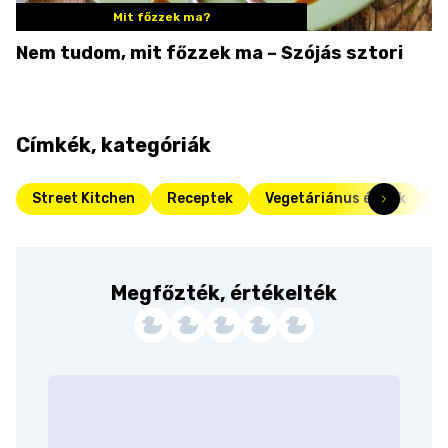
Mit főzzek ma?
Nem tudom, mit főzzek ma – Szójás sztori
Címkék, kategóriák
Street Kitchen
Receptek
Vegetáriánus ételek
T
Megfőzték, értékelték