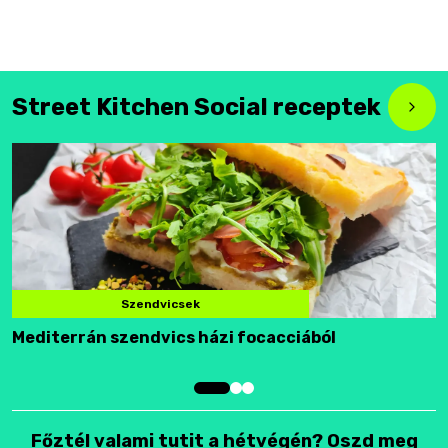
Street Kitchen Social receptek
Szendvicsek
Mediterrán szendvics házi focacciából
F
Főztél valami tutit a hétvégén? Oszd meg