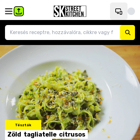
Tészták
Zöld
tagliatelle
citrusos