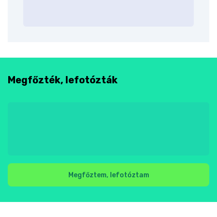
Megfőzték, lefotózták
Megfőztem, lefotóztam