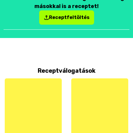
másokkal is a receptet!
Receptfeltöltés
Receptválogatások