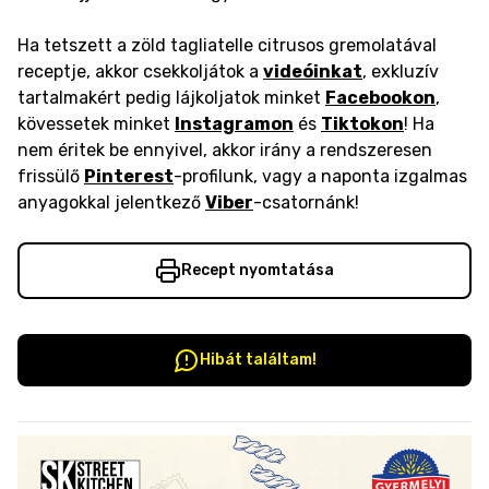
Ha tetszett a zöld tagliatelle citrusos gremolatával
receptje, akkor csekkoljátok a
videóinkat
, exkluzív
tartalmakért pedig lájkoljatok minket
Facebookon
,
kövessetek minket
Instagramon
és
Tiktokon
! Ha
nem éritek be ennyivel, akkor irány a rendszeresen
frissülő
Pinterest
-profilunk, vagy a naponta izgalmas
anyagokkal jelentkező
Viber
-csatornánk!
Recept nyomtatása
Hibát találtam!