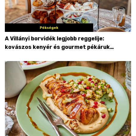
Pékségek
A Villányi borvidék legjobb reggelije:
kovászos kenyér és gourmet pékáruk
Palkonyán