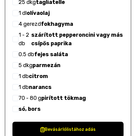
25
dkg
tagliatelle
1
dl
olívaolaj
4
gerezd
fokhagyma
1
- 2
szárított pepperoncini vagy más
db
csípős paprika
0.5
db
fejes saláta
5
dkg
parmezán
1
db
citrom
1
db
narancs
70
- 80
g
pirított tökmag
só, bors
Bevásárlólistához adás