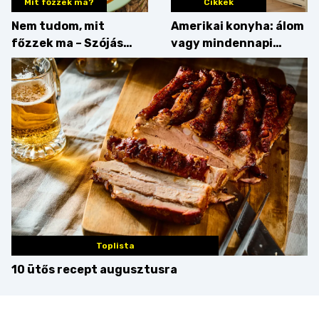
Mit főzzek ma?
Cikkek
Nem tudom, mit
Amerikai konyha: álom
főzzek ma – Szójás
vagy mindennapi
sztori
bosszúság? Mutatjuk
az érveket
Toplista
10 ütős recept augusztusra