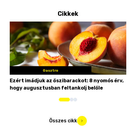
Cikkek
Gasztro
Ezért imádjuk az őszibarackot: 8 nyomós érv,
7 n
hogy augusztusban feltankolj belőle
Összes cikk