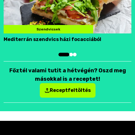
Szendvicsek
Mediterrán szendvics házi focacciából
F
Főztél valami tutit a hétvégén? Oszd meg
másokkal is a receptet!
Receptfeltöltés