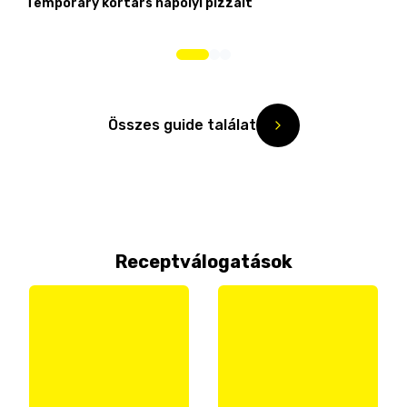
Temporary kortárs nápolyi pizzáit
Összes guide találat
Receptválogatások