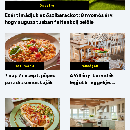
Gasztro
Ezért imádjuk az őszibarackot: 8 nyomós érv,
hogy augusztusban feltankolj belőle
Heti menü
Pékségek
7 nap 7 recept: pöpec
A Villányi borvidék
paradicsomos kaják
legjobb reggelije:
kovászos kenyér és
gourmet pékáruk
Palkonyán