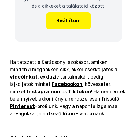
és a cikkeket a találataid között.
Beállítom
Ha tetszett a Karácsonyi szokások, amiken
mindenki meghökken cikk, akkor csekkoljátok a
videóinkat
, exkluzív tartalmakért pedig
lájkoljatok minket
Facebookon
, kövessetek
minket
Instagramon
és
Tiktokon
! Ha nem éritek
be ennyivel, akkor irány a rendszeresen frissülő
Pinterest
-profilunk, vagy a naponta izgalmas
anyagokkal jelentkező
Viber
-csatornánk!