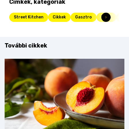
Címkék, kategóriák
Street Kitchen
Cikkek
Gasztro
Friss
Ünn
További cikkek