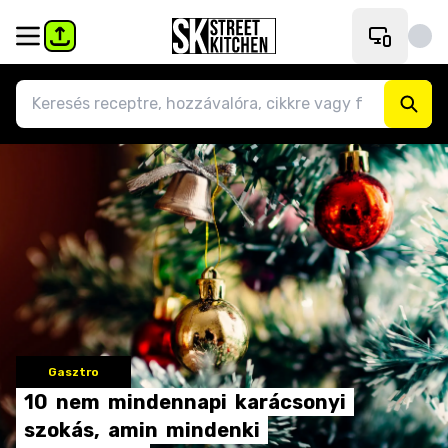
Gasztro
10
nem
mindennapi
karácsonyi
szokás,
amin
mindenki