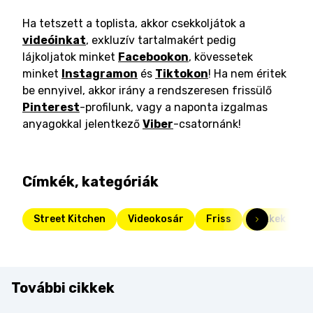
Ha tetszett a toplista, akkor csekkoljátok a
videóinkat
, exkluzív tartalmakért pedig
lájkoljatok minket
Facebookon
, kövessetek
minket
Instagramon
és
Tiktokon
! Ha nem éritek
be ennyivel, akkor irány a rendszeresen frissülő
Pinterest
-profilunk, vagy a naponta izgalmas
anyagokkal jelentkező
Viber
-csatornánk!
Címkék, kategóriák
Street Kitchen
Videokosár
Friss
Cikkek
További cikkek