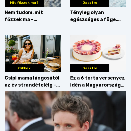
Mit főzzek ma?
Gasztro
Nem tudom, mit
Tényleg olyan
főzzek ma –
egészséges a füge,
Villámgyors menü
mint amilyennek
gondoljuk?
Cikkek
Gasztro
Csipi mama lángosától
Ez a 6 torta versenyez
az év strandételéig –
idén a Magyarország
idén is felzabáltuk a
tortája címért
Balaton déli partját