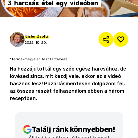
3
harcsás
étel
egy
videóban
Eisler
Zsolti
2022. 10. 20.
*Termékmegjelenítést tartalmaz
Ha hozzájutottál egy szép egész harcsához, de
lövésed sincs, mit kezdj vele, akkor ez a videó
hasznos lesz! Pazarlásmentesen dolgozom fel,
az összes részét felhasználom ebben a három
receptben.
Találj ránk könnyebben!
Állítsd be a Street Kitchent kiemelt