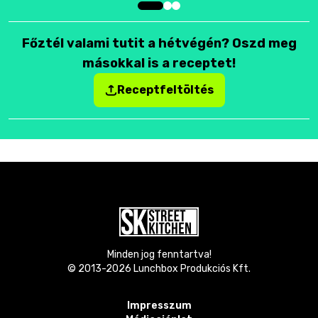
Főztél valami tutit a hétvégén? Oszd meg
másokkal is a receptet!
Receptfeltöltés
Minden jog fenntartva!
© 2013-
2026
Lunchbox Produkciós Kft.
Impresszum