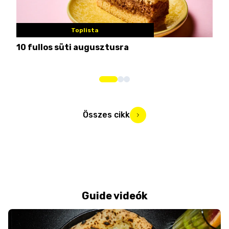
Toplista
10 fullos süti augusztusra
Nem
me
Összes cikk
Guide videók