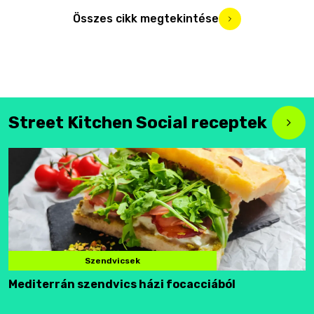
Összes cikk megtekintése
Street Kitchen Social receptek
Szendvicsek
Mediterrán szendvics házi focacciából
F