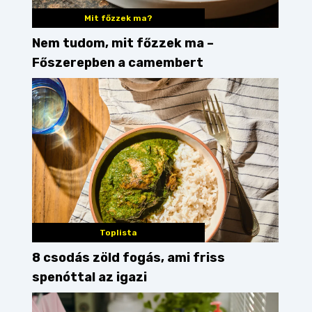
Mit főzzek ma?
mexikói
Nem tudom, mit főzzek ma –
Főszerepben a camembert
Toplista
8 csodás zöld fogás, ami friss
spenóttal az igazi