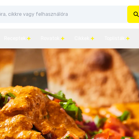
Receptek
Rovatok
Cikkek
Toplisták