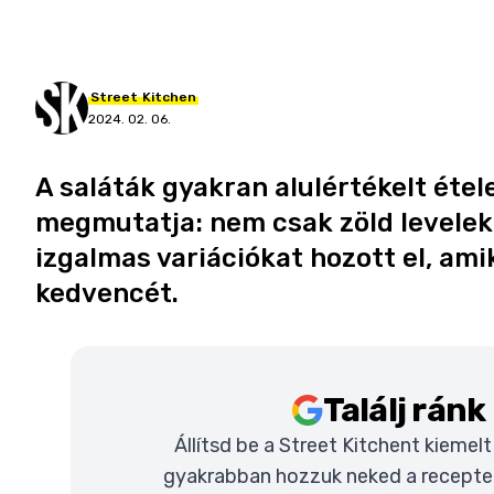
Street
Kitchen
2024. 02. 06.
A saláták gyakran alulértékelt étele
megmutatja: nem csak zöld levelekbő
izgalmas variációkat hozott el, am
kedvencét.
Találj rán
Állítsd be a Street Kitchent kiemel
gyakrabban hozzuk neked a recepteke