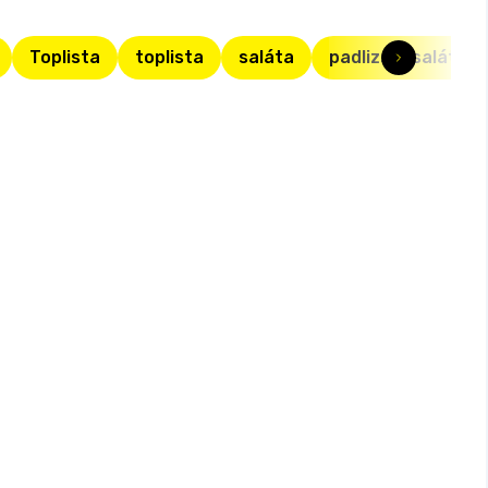
Toplista
toplista
saláta
padlizsánsaláta