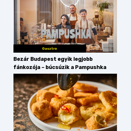
Gasztro
Bezár Budapest egyik legjobb
fánkozója – búcsúzik a Pampushka