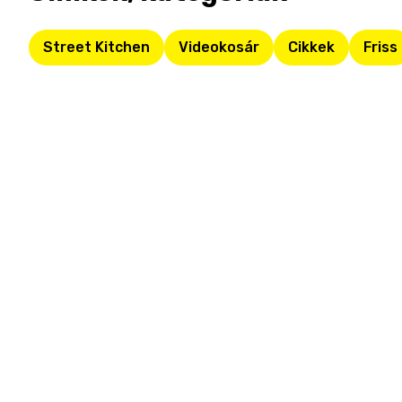
Street Kitchen
Videokosár
Cikkek
Friss