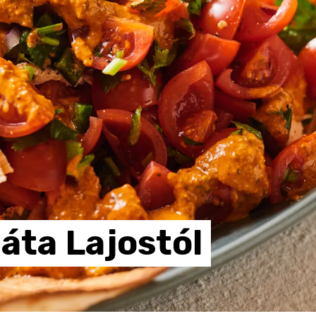
láta
Lajostól