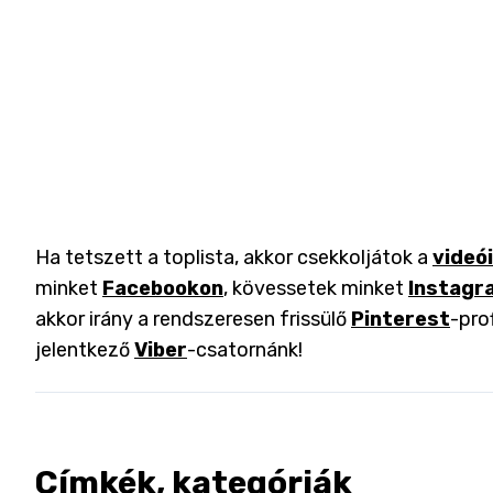
Ha tetszett a toplista, akkor csekkoljátok a
videó
minket
Facebookon
, kövessetek minket
Instagr
akkor irány a rendszeresen frissülő
Pinterest
-pro
jelentkező
Viber
-csatornánk!
Címkék, kategóriák