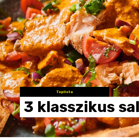
Toplista
3
klasszikus
sa