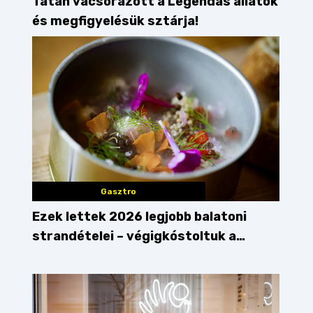
Tatán vacsorázott a Legendás állatok
és megfigyelésük sztárja!
Gasztro
Ezek lettek 2026 legjobb balatoni
strandételei – végigkóstoltuk a
győzteseket