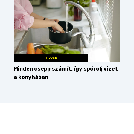
Cikkek
Minden csepp számít: így spórolj vizet
a konyhában