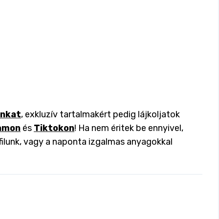
inkat
, exkluzív tartalmakért pedig lájkoljatok
amon
és
Tiktokon
! Ha nem éritek be ennyivel,
filunk, vagy a naponta izgalmas anyagokkal