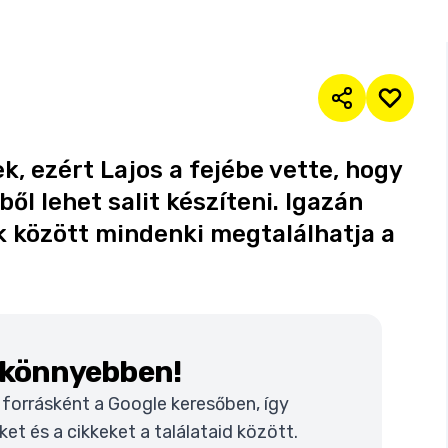
k, ezért Lajos a fejébe vette, hogy
l lehet salit készíteni. Igazán
ik között mindenki megtalálhatja a
k könnyebben!
t forrásként a Google keresőben, így
t és a cikkeket a találataid között.