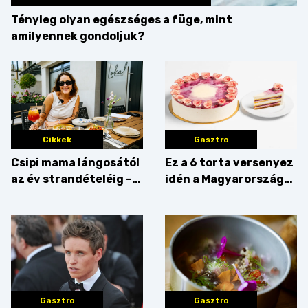
Tényleg olyan egészséges a füge, mint
amilyennek gondoljuk?
Cikkek
Gasztro
Csipi mama lángosától
Ez a 6 torta versenyez
az év strandételéig –
idén a Magyarország
idén is felzabáltuk a
tortája címért
Balaton déli partját
Gasztro
Gasztro