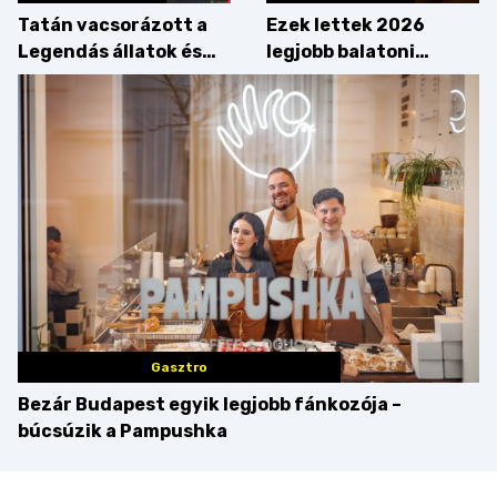
Tatán vacsorázott a
Ezek lettek 2026
Legendás állatok és
legjobb balatoni
megfigyelésük sztárja!
strandételei –
végigkóstoltuk a
győzteseket
Gasztro
Bezár Budapest egyik legjobb fánkozója –
búcsúzik a Pampushka