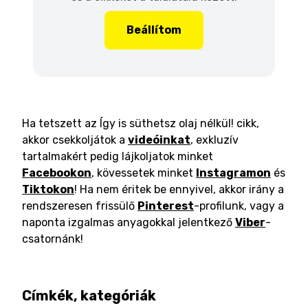
Beállítom
Ha tetszett az Így is süthetsz olaj nélkül! cikk,
akkor csekkoljátok a
videóinkat
, exkluzív
tartalmakért pedig lájkoljatok minket
Facebookon
, kövessetek minket
Instagramon
és
Tiktokon
! Ha nem éritek be ennyivel, akkor irány a
rendszeresen frissülő
Pinterest
-profilunk, vagy a
naponta izgalmas anyagokkal jelentkező
Viber
-
csatornánk!
Címkék, kategóriák