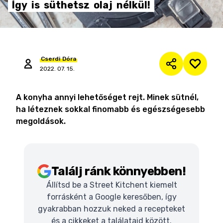
Így
is
süthetsz
olaj
nélkül!
Cserdi
Dóra
2022. 07. 15.
A konyha annyi lehetőséget rejt. Minek sütnél,
ha léteznek sokkal finomabb és egészségesebb
megoldások.
Találj ránk könnyebben!
Állítsd be a Street Kitchent kiemelt
forrásként a Google keresőben, így
gyakrabban hozzuk neked a recepteket
és a cikkeket a találataid között.