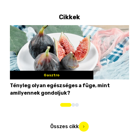
Cikkek
Gasztro
Tényleg olyan egészséges a füge, mint
Csi
amilyennek gondoljuk?
idén
Összes cikk