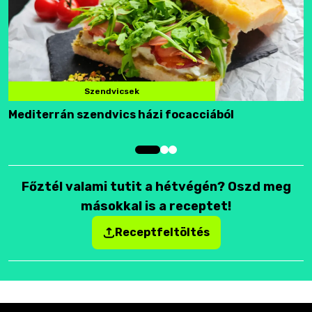
Szendvicsek
Mediterrán szendvics házi focacciából
F
Főztél valami tutit a hétvégén? Oszd meg
másokkal is a receptet!
Receptfeltöltés