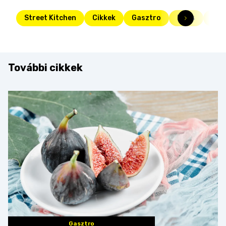
Street Kitchen
Cikkek
Gasztro
Friss
stre
További cikkek
Gasztro