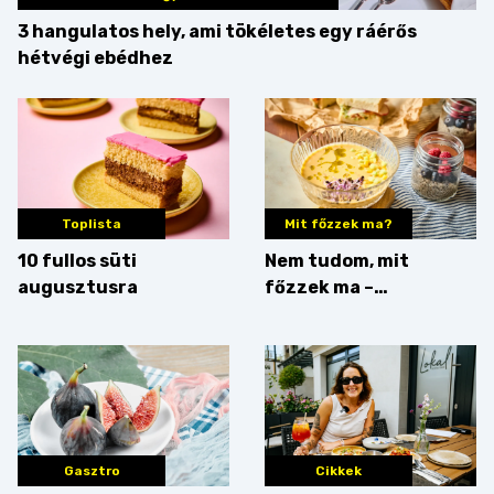
3 hangulatos hely, ami tökéletes egy ráérős
hétvégi ebédhez
Toplista
Mit főzzek ma?
10 fullos süti
Nem tudom, mit
augusztusra
főzzek ma –
Villámgyors menü
Gasztro
Cikkek