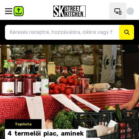
Toplista
4
termelői
piac,
aminek