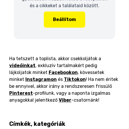
és a cikkeket a találataid között.
Beállítom
Ha tetszett a toplista, akkor csekkoljátok a
videóinkat
, exkluzív tartalmakért pedig
lájkoljatok minket
Facebookon
, kövessetek
minket
Instagramon
és
Tiktokon
! Ha nem éritek
be ennyivel, akkor irány a rendszeresen frissülő
Pinterest
-profilunk, vagy a naponta izgalmas
anyagokkal jelentkező
Viber
-csatornánk!
Címkék, kategóriák