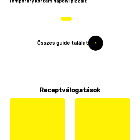
Temporary kortárs nápolyi pizzáit
Összes guide találat
Receptválogatások