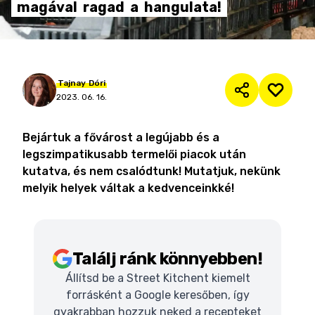
magával
ragad
a
hangulata!
Tajnay
Dóri
2023. 06. 16.
Bejártuk a fővárost a legújabb és a
legszimpatikusabb termelői piacok után
kutatva, és nem csalódtunk! Mutatjuk, nekünk
melyik helyek váltak a kedvenceinkké!
Találj ránk könnyebben!
Állítsd be a Street Kitchent kiemelt
forrásként a Google keresőben, így
gyakrabban hozzuk neked a recepteket