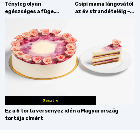
Tényleg olyan
Csipi mama lángosától
egészséges a füge,
az év strandételéig –
mint amilyennek
idén is felzabáltuk a
gondoljuk?
Balaton déli partját
Gasztro
Ez a 6 torta versenyez idén a Magyarország
tortája címért