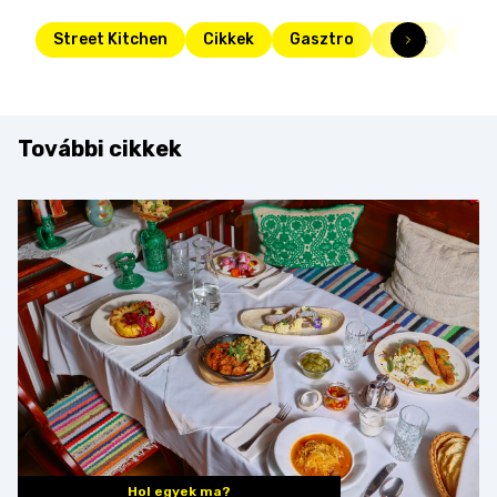
Street Kitchen
Cikkek
Gasztro
Friss
Top
További cikkek
Hol egyek ma?