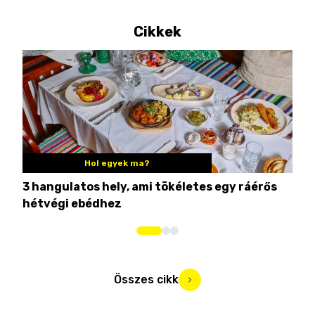
Cikkek
Hol egyek ma?
3 hangulatos hely, ami tökéletes egy ráérős
10 
hétvégi ebédhez
Összes cikk