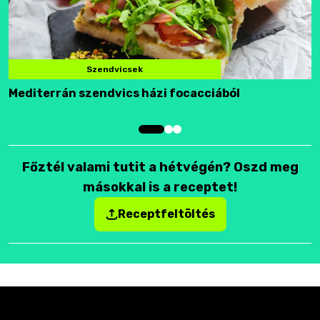
Szendvicsek
Mediterrán szendvics házi focacciából
F
Főztél valami tutit a hétvégén? Oszd meg
másokkal is a receptet!
Receptfeltöltés