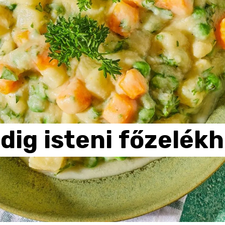
dig
isteni
főzelék