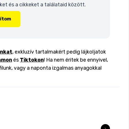
t és a cikkeket a találataid között.
lítom
inkat
, exkluzív tartalmakért pedig lájkoljatok
amon
és
Tiktokon
! Ha nem éritek be ennyivel,
filunk, vagy a naponta izgalmas anyagokkal