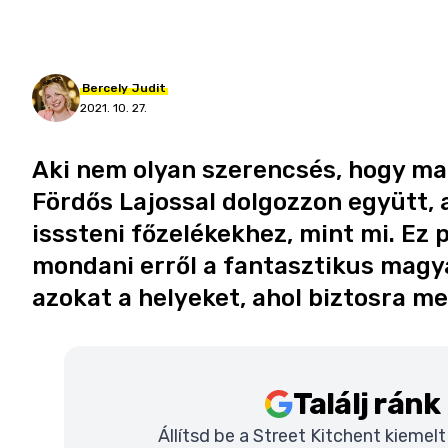
Bercely
Judit
2021. 10. 27.
Aki nem olyan szerencsés, hogy mag
Fördős Lajossal dolgozzon együtt, a
isssteni főzelékekhez, mint mi. Ez 
mondani erről a fantasztikus magya
azokat a helyeket, ahol biztosra m
Találj rán
Állítsd be a Street Kitchent kiemel