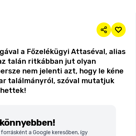
ával a Főzelékügyi Attaséval, alias
z talán ritkábban jut olyan
persze nem jelenti azt, hogy le kéne
r találmányról, szóval mutatjuk
ehettek!
k könnyebben!
t forrásként a Google keresőben, így