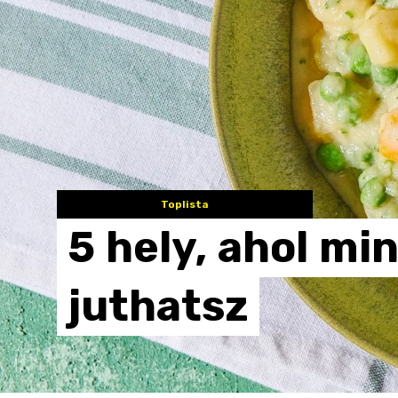
Toplista
5
hely,
ahol
min
juthatsz