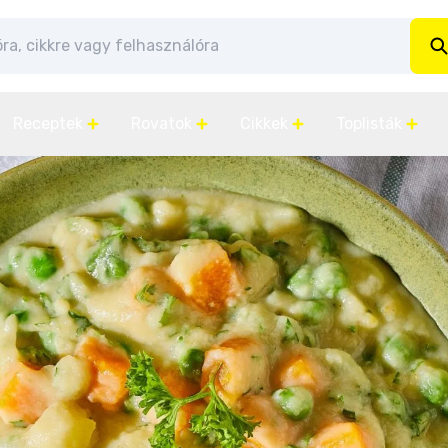
Receptek
Rovatok
Cikkek
Toplisták