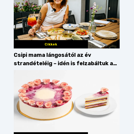
Cikkek
Csipi mama lángosától az év
strandételéig – idén is felzabáltuk a
Balaton déli partját