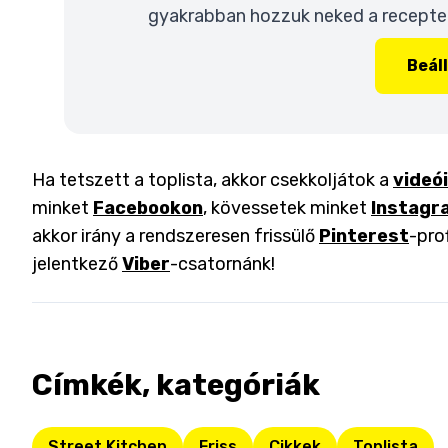
gyakrabban hozzuk neked a recepteke
Beál
Ha tetszett a toplista, akkor csekkoljátok a
videó
minket
Facebookon
, kövessetek minket
Instagr
akkor irány a rendszeresen frissülő
Pinterest
-pro
jelentkező
Viber
-csatornánk!
Címkék, kategóriák
Street Kitchen
Friss
Cikkek
Toplista