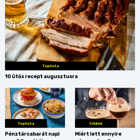
Toplista
10 ütős recept augusztusra
Toplista
Cikkek
Pénztárcabarát napi
Miért lett ennyire