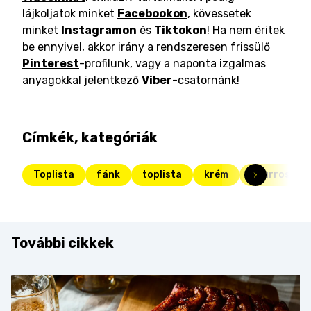
lájkoljatok minket
Facebookon
, kövessetek
minket
Instagramon
és
Tiktokon
! Ha nem éritek
be ennyivel, akkor irány a rendszeresen frissülő
Pinterest
-profilunk, vagy a naponta izgalmas
anyagokkal jelentkező
Viber
-csatornánk!
Címkék, kategóriák
Toplista
fánk
toplista
krém
churros
További cikkek