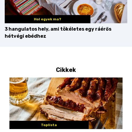
Hol egyek ma?
3 hangulatos hely, ami tökéletes egy ráérős
hétvégi ebédhez
Cikkek
Toplista