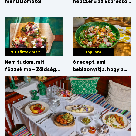
menü Domától
népszerű az Espresso
Martini – és mit
érdemes enni mellé?
Mit főzzek ma?
Toplista
Nem tudom, mit
6 recept, ami
főzzek ma – Zöldség
bebizonyítja, hogy a
minden mennyiségben
barack húsok mellé is
zseniális