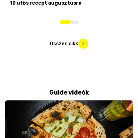
10 ütős recept augusztusra
Pén
Összes cikk
Guide videók