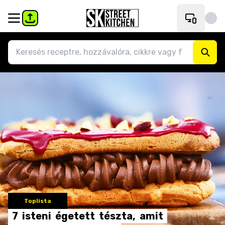
Toplista
7
isteni
égetett
tészta,
amit