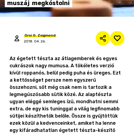
muszáj
megkóstolni
Orsi
G.
Zsigmond
2018. 04. 26.
Az égetett tészta az átlagemberek és egyes
cukrászok nagy mumusa. A tökéletes verzió
kívül roppanós, belül pedig puha és üreges. Ezt
a kettősséget persze nem egyszerű
összehozni, sőt még csak nem is tartozik a
legmegúszósabb sütik közé. Az alaptészta
ugyan eléggé semleges ízű, mondhatni semmi
extra, de egy kis tuninggal a világ legfinomabb
sütijei készíthetők belőle. Össze is gyűjtöttük
ezek közül a kedvenceinket, amiket ha lenne
egy kifáradhatatlan égetett tészta-készítő